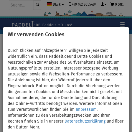
+49 162 3055484
0 Stk.
DE/€
Wir verwenden Cookies
Hauptseite
>
Stand Up Paddle Boards
>
TOURING
Durch Klicken auf "Akzeptieren" willigen Sie jederzeit
widerruflich ein, dass Paddelt.deund Dritte Cookies und
Messtechniken zur Analyse des Surfverhaltens einsetzt, um
Nutzungsprofile zu erstellen, interessenbezogene Werbung
SUP GLADIATOR ELITE 11'4''
anzuzeigen sowie die Webseiten-Performance zu verbessern.
Die Ablehnung ist hier, der Widerruf jederzeit über den
mit Carbon Paddel 2026 -
Fingerabdruck-Button möglich. Durch die Ablehnung werden
die genannten Cookies und Messtechniken nicht gesetzt, mit
aufblasbares Stand Up Paddle
Ausnahme derer, die für die Darstellung und Durchführung
des Online-Auftritts benötigt werden. Weitere Informationen
Board - Variante: Grund-Set
zum Verantwortlichen finden Sie im
Impressum
.
Informationen zu den Verarbeitungszwecken und Ihren
Rechten finden Sie in unserer
Datenschutzerklärung
und über
BIS
BIS
PADDEL
KARBON
VERSAND
-3
%
120 kg
INKL.
PADDEL
GRATIS
den Button Mehr.