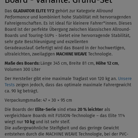
Board - Variante: Grund-Set
Das
GLADIATOR ELITE 11'2
gehört zur Kategorie
Allround
Performance
und kombiniert hohe Stabilität mit hervorragenden
Fahreigenschaften. Es ist ideal für kleinere Fahrer*innen. Dieses
Board ist der
perfekte Übergang zwischen klassischen Allround-
Boards und Touring-SUPs - bietet eine hervorragende Stabilität,
sehr gute Beschleunigung und exzellenten
Geradeauslauf.
Gefertigt wird das Board in der hochwertigen,
ultraleichten, zweilagigen
MACHINE WEAVE
Technologie.
Maße des Boards:
Länge 345 cm, Breite 81 cm,
Höhe 12 cm
,
Volumen 300 Liter
Der Hersteller gibt eine maximale Traglast von 120 kg an.
Unsere
Tests
zeigen jedoch, dass das optimale maximale Fahrergewicht
ca. 90 kg beträgt.
Verpackungsmaße: 47 × 30 × 95 cm
Die Boards der
Elite-Serie
sind etwa
20 % leichter
als
vergleichbare Boards mit FUSION-Technologie – das Elite 11'4
wiegt nur
10
kg
und ist sehr steif.
Die außergewöhnliche Steifigkeit und das geringe Gewicht
entstehen durch die MACHINE WEAVE Technologie, bei der PVC-