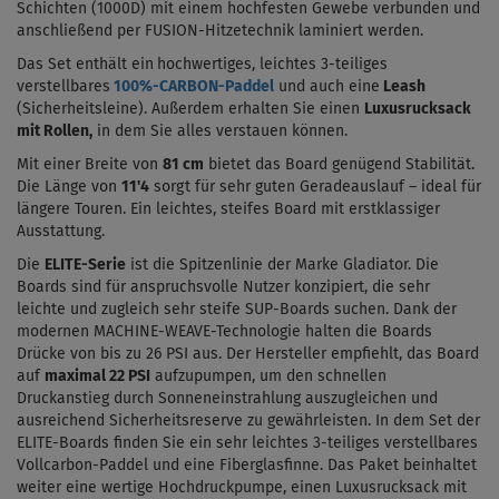
Schichten (1000D) mit einem hochfesten Gewebe verbunden und
anschließend per
FUSION-Hitzetechnik
laminiert werden.
Das Set enthält ein
hochwertiges, leichtes 3-teiliges
verstellbares
100%-CARBON-Paddel
und auch eine
Leash
(Sicherheitsleine). Außerdem erhalten Sie
einen
Luxusrucksack
mit Rollen,
in dem Sie alles verstauen können.
Mit einer Breite von
81
cm
bietet das Board genügend Stabilität.
Die Länge von
11'4
sorgt für sehr guten Geradeauslauf – ideal für
längere Touren. Ein leichtes, steifes Board mit erstklassiger
Ausstattung.
Die
ELITE-
Serie
ist die Spitzenlinie der Marke Gladiator. Die
Boards sind für anspruchsvolle Nutzer konzipiert, die sehr
leichte und zugleich sehr steife SUP-Boards suchen.
Dank der
modernen MACHINE-WEAVE-Technologie halten die Boards
Drücke von
bis zu 26 PSI
aus.
Der Hersteller empfiehlt, das Board
auf
maximal 22 PSI
aufzupumpen, um den schnellen
Druckanstieg durch Sonneneinstrahlung auszugleichen und
ausreichend Sicherheitsreserve zu gewährleisten. In dem Set der
ELITE-Boards finden Sie ein sehr leichtes 3-teiliges verstellbares
Vollcarbon-Paddel und eine
Fiberglasfinne
. Das Paket beinhaltet
weiter eine wertige Hochdruckpumpe, einen Luxusrucksack mit