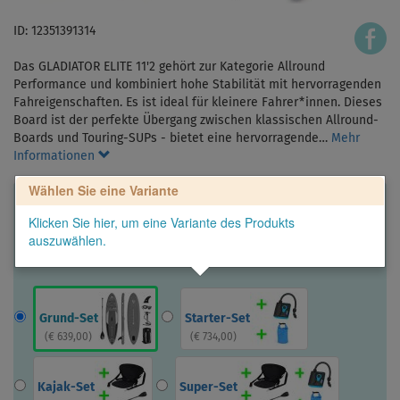
ID: 12351391314
Das GLADIATOR ELITE 11'2 gehört zur Kategorie Allround
Performance und kombiniert hohe Stabilität mit hervorragenden
Fahreigenschaften. Es ist ideal für kleinere Fahrer*innen. Dieses
Board ist der perfekte Übergang zwischen klassischen Allround-
Boards und Touring-SUPs - bietet eine hervorragende…
Mehr
Informationen
Wählen Sie eine Variante
Klicken Sie hier, um eine Variante des Produkts
auszuwählen.
Grund-Set
Starter-Set
(
€ 639,00
)
(
€ 734,00
)
Kajak-Set
Super-Set