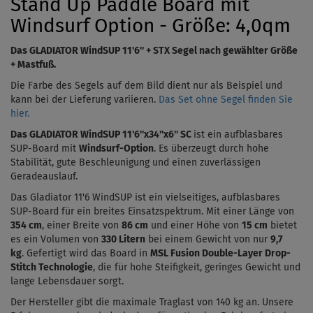
Stand Up Paddle Board mit
Windsurf Option - Größe: 4,0qm
Das
GLADIATOR WindSUP 11'6''
+ STX Segel nach gewählter Größe
+ Mastfuß.
Die Farbe des Segels auf dem Bild dient nur als Beispiel und
kann bei der Lieferung variieren.
Das Set ohne Segel finden Sie
hier.
Das GLADIATOR WindSUP
11'6''x34''x6''
SC
ist ein aufblasbares
SUP-Board mit
Windsurf-Option
. Es überzeugt durch hohe
Stabilität, gute Beschleunigung und einen zuverlässigen
Geradeauslauf.
Das
Gladiator 11'6 WindSUP
ist ein vielseitiges, aufblasbares
SUP-Board für ein breites Einsatzspektrum. Mit einer Länge von
354 cm
, einer Breite von
86 cm
und einer Höhe von
15 cm
bietet
es ein Volumen von
330
Litern
bei einem Gewicht von nur
9,7
kg
.
Gefertigt wird das Board in
MSL Fusion Double-Layer Drop-
Stitch Technologie
, die für hohe Steifigkeit, geringes Gewicht und
lange Lebensdauer sorgt.
Der Hersteller gibt die maximale Traglast von 140 kg an. Unsere