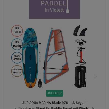
BIS
- 20
%
BIS
150 kg
SEGEL
OPTION
VERSAND
GRATIS
AUF LAGER
SUP AQUA MARINA Blade 10'6 incl. Segel -
aufblasbares Stand Up Paddle Board mit Windsurf-