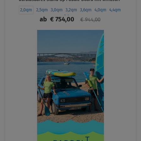
Option
2,0qm
2,5qm
3,0qm
3,2qm
3,6qm
4,0qm
4,4qm
5,0qm
ab
€ 754,00
€ 944,00
ANZEIGEN