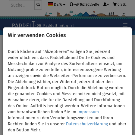
+49 162 3055484
0 Stk.
DE/€
Wir verwenden Cookies
Hauptseite
>
Stand Up Paddle Boards
>
TOURING
Durch Klicken auf "Akzeptieren" willigen Sie jederzeit
widerruflich ein, dass Paddelt.deund Dritte Cookies und
Messtechniken zur Analyse des Surfverhaltens einsetzt, um
Nutzungsprofile zu erstellen, interessenbezogene Werbung
SUP GLADIATOR WindSUP 11'6
anzuzeigen sowie die Webseiten-Performance zu verbessern.
Die Ablehnung ist hier, der Widerruf jederzeit über den
SC incl. Segel 2026 -
Fingerabdruck-Button möglich. Durch die Ablehnung werden
die genannten Cookies und Messtechniken nicht gesetzt, mit
aufblasbares Stand Up Paddle
Ausnahme derer, die für die Darstellung und Durchführung
des Online-Auftritts benötigt werden. Weitere Informationen
Board mit Windsurf Option -
zum Verantwortlichen finden Sie im
Impressum
.
Informationen zu den Verarbeitungszwecken und Ihren
Größe: 4,0qm
Rechten finden Sie in unserer
Datenschutzerklärung
und über
den Button Mehr.