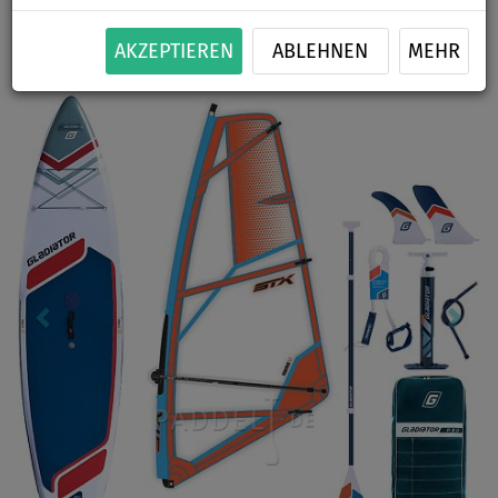
BIS
BIS
PADDEL
SEGEL
VERSAND
-11
%
140 kg
INKL.
OPTION
GRATIS
AKZEPTIEREN
ABLEHNEN
MEHR
Previous
Nex