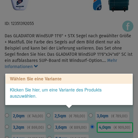
ID: 12351392055
Das GLADIATOR WindSUP 11'6'' + STX Segel nach gewählter Größe
+ Mastfuß. Die Farbe des Segels auf dem Bild dient nur als
Beispiel und kann bei der Lieferung variieren. Das Set ohne
Segel finden Sie hier. Das GLADIATOR WindSUP 11'6''x34''x6'' SC ist
ein aufblasbares SUP-Board mit Windsurf-Option.…
Mehr
Informationen
Wählen Sie eine Variante
Klicken Sie hier, um eine Variante des Produkts
auszuwählen.
2,0qm
2,5qm
3,0qm
(
€ 749,00
)
(
€ 769,00
)
(
€ 789,00
)
3,2qm
3,6qm
4,0qm
(
€ 869,00
)
(
€ 889,00
)
(
€ 909,00
)