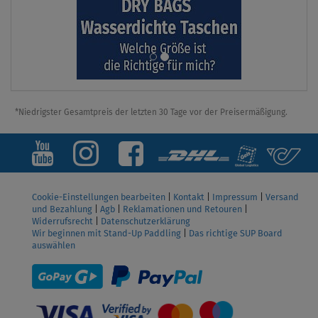
*Niedrigster Gesamtpreis der letzten 30 Tage vor der Preisermäßigung.
Cookie-Einstellungen bearbeiten
|
Kontakt
|
Impressum
|
Versand
und Bezahlung
|
Agb
|
Reklamationen und Retouren
|
Widerrufsrecht
|
Datenschutzerklärung
Wir beginnen mit Stand-Up Paddling
|
Das richtige SUP Board
auswählen