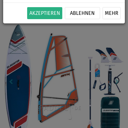
BIS
BIS
PADDEL
SEGEL
VERSAND
-11
%
140 kg
INKL.
OPTION
GRATIS
AKZEPTIEREN
ABLEHNEN
MEHR
Previous
Nex