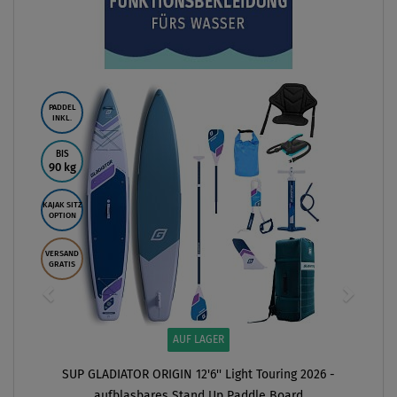
PADDEL
INKL.
BIS
90 kg
KAJAK SITZ
OPTION
VERSAND
GRATIS
AUF LAGER
SUP GLADIATOR ORIGIN 12'6'' Light Touring 2026 -
aufblasbares Stand Up Paddle Board