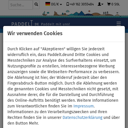
+49 162 3055484
0 Stk.
DE/€
Wir verwenden Cookies
Hauptseite
>
Stand Up Paddle Boards
>
TOURING
Durch Klicken auf "Akzeptieren" willigen Sie jederzeit
widerruflich ein, dass Paddelt.deund Dritte Cookies und
Messtechniken zur Analyse des Surfverhaltens einsetzt, um
Nutzungsprofile zu erstellen, interessenbezogene Werbung
SUP GLADIATOR WindSUP 11'6
anzuzeigen sowie die Webseiten-Performance zu verbessern.
Die Ablehnung ist hier, der Widerruf jederzeit über den
SC incl. Segel 2026 -
Fingerabdruck-Button möglich. Durch die Ablehnung werden
die genannten Cookies und Messtechniken nicht gesetzt, mit
aufblasbares Stand Up Paddle
Ausnahme derer, die für die Darstellung und Durchführung
des Online-Auftritts benötigt werden. Weitere Informationen
Board mit Windsurf Option -
zum Verantwortlichen finden Sie im
Impressum
.
Informationen zu den Verarbeitungszwecken und Ihren
Größe: 3,2qm
Rechten finden Sie in unserer
Datenschutzerklärung
und über
den Button Mehr.