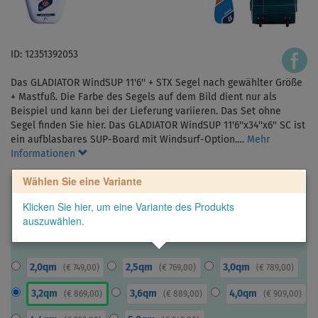
ID: 12351392053
Das GLADIATOR WindSUP 11'6'' + STX Segel nach gewählter Größe
+ Mastfuß. Die Farbe des Segels auf dem Bild dient nur als
Beispiel und kann bei der Lieferung variieren. Das Set ohne
Segel finden Sie hier. Das GLADIATOR WindSUP 11'6''x34''x6'' SC ist
ein aufblasbares SUP-Board mit Windsurf-Option.…
Mehr
Informationen
Wählen Sie eine Variante
Klicken Sie hier, um eine Variante des Produkts
auszuwählen.
2,0qm
2,5qm
3,0qm
(
€ 749,00
)
(
€ 769,00
)
(
€ 789,00
)
3,2qm
3,6qm
4,0qm
(
€ 869,00
)
(
€ 889,00
)
(
€ 909,00
)