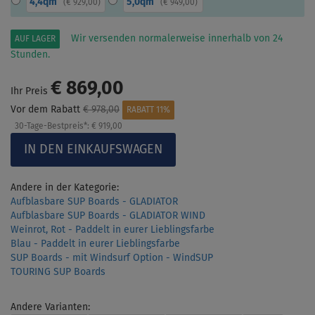
4,4qm
5,0qm
(
€ 929,00
)
(
€ 949,00
)
Wir versenden normalerweise innerhalb von 24
AUF LAGER
Stunden.
€ 869,00
Ihr Preis
Vor dem Rabatt
€ 978,00
RABATT 11%
30-Tage-Bestpreis*:
€ 919,00
Andere in der Kategorie:
Aufblasbare SUP Boards - GLADIATOR
Aufblasbare SUP Boards - GLADIATOR WIND
Weinrot, Rot - Paddelt in eurer Lieblingsfarbe
Blau - Paddelt in eurer Lieblingsfarbe
SUP Boards - mit Windsurf Option - WindSUP
TOURING SUP Boards
Andere Varianten: