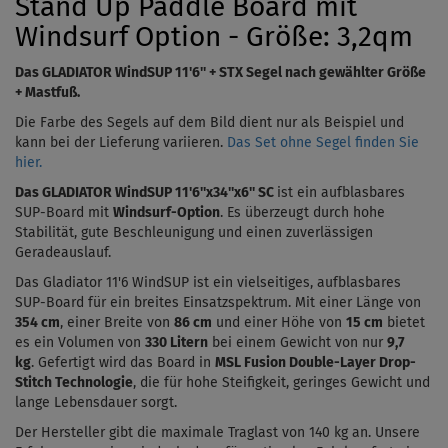
Stand Up Paddle Board mit
Windsurf Option - Größe: 3,2qm
Das
GLADIATOR WindSUP 11'6''
+ STX Segel nach gewählter Größe
+ Mastfuß.
Die Farbe des Segels auf dem Bild dient nur als Beispiel und
kann bei der Lieferung variieren.
Das Set ohne Segel finden Sie
hier.
Das GLADIATOR WindSUP
11'6''x34''x6''
SC
ist ein aufblasbares
SUP-Board mit
Windsurf-Option
. Es überzeugt durch hohe
Stabilität, gute Beschleunigung und einen zuverlässigen
Geradeauslauf.
Das
Gladiator 11'6 WindSUP
ist ein vielseitiges, aufblasbares
SUP-Board für ein breites Einsatzspektrum. Mit einer Länge von
354 cm
, einer Breite von
86 cm
und einer Höhe von
15 cm
bietet
es ein Volumen von
330
Litern
bei einem Gewicht von nur
9,7
kg
.
Gefertigt wird das Board in
MSL Fusion Double-Layer Drop-
Stitch Technologie
, die für hohe Steifigkeit, geringes Gewicht und
lange Lebensdauer sorgt.
Der Hersteller gibt die maximale Traglast von 140 kg an. Unsere