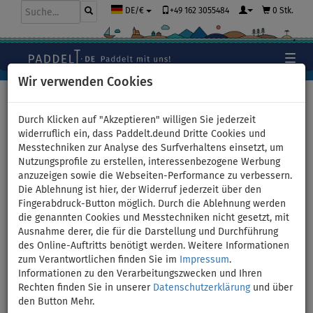
+49 162 3055484
0 Stk.
DE/€
Wir verwenden Cookies
Hauptseite
>
Stand Up Paddle Boards
Durch Klicken auf "Akzeptieren" willigen Sie jederzeit
widerruflich ein, dass Paddelt.deund Dritte Cookies und
Messtechniken zur Analyse des Surfverhaltens einsetzt, um
Geschenkgutschein für ein
Nutzungsprofile zu erstellen, interessenbezogene Werbung
anzuzeigen sowie die Webseiten-Performance zu verbessern.
Einkauf bei PADDELT.DE - Wert:
Die Ablehnung ist hier, der Widerruf jederzeit über den
Fingerabdruck-Button möglich. Durch die Ablehnung werden
50 Euro
die genannten Cookies und Messtechniken nicht gesetzt, mit
Ausnahme derer, die für die Darstellung und Durchführung
des Online-Auftritts benötigt werden. Weitere Informationen
zum Verantwortlichen finden Sie im
Impressum
.
Previous
Nex
Informationen zu den Verarbeitungszwecken und Ihren
Rechten finden Sie in unserer
Datenschutzerklärung
und über
den Button Mehr.