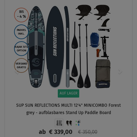
BIS
- 4
%
PADDEL
INKL.
KAJAK SITZ
OPTION
VERSAND
GRATIS
AUF LAGER
SUP SUN REFLECTIONS MULTI 12'4'' MINICOMBO Forest
grey - aufblasbares Stand Up Paddle Board
ab
€ 339,00
€ 350,00