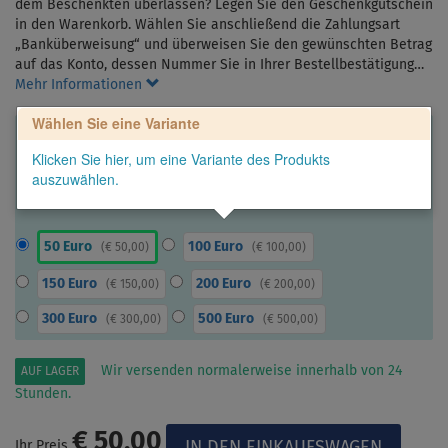
dem Beschenkten überlassen? Legen Sie den Geschenkgutschein
in den Warenkorb. Wählen Sie anschließend die Zahlungsart
„Banküberweisung“ und überweisen Sie den gewünschten Betrag
auf das Konto, dessen Nummer Sie in Ihrer Bestellbestätigung…
Mehr Informationen
Wählen Sie eine Variante
Klicken Sie hier, um eine Variante des Produkts
auszuwählen.
50 Euro
100 Euro
(
€ 50,00
)
(
€ 100,00
)
150 Euro
200 Euro
(
€ 150,00
)
(
€ 200,00
)
300 Euro
500 Euro
(
€ 300,00
)
(
€ 500,00
)
Wir versenden normalerweise innerhalb von 24
AUF LAGER
Stunden.
€ 50,00
Ihr Preis