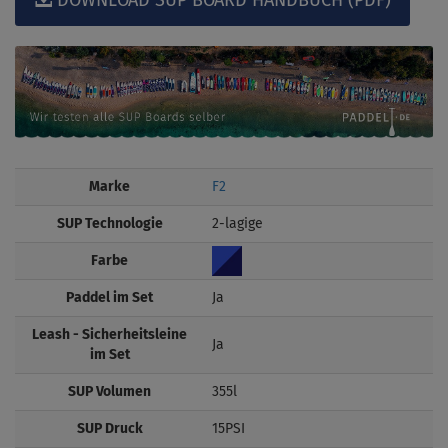
DOWNLOAD SUP BOARD HANDBUCH (PDF)
Marke
F2
SUP Technologie
2-lagige
Farbe
Paddel im Set
Ja
Leash - Sicherheitsleine
Ja
im Set
SUP Volumen
355l
SUP Druck
15PSI