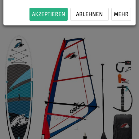
BIS
PADDEL
KAJAK SITZ
SEGEL
VERSAND
-7
%
INKL.
OPTION
OPTION
GRATIS
AKZEPTIEREN
ABLEHNEN
MEHR
Previous
Nex