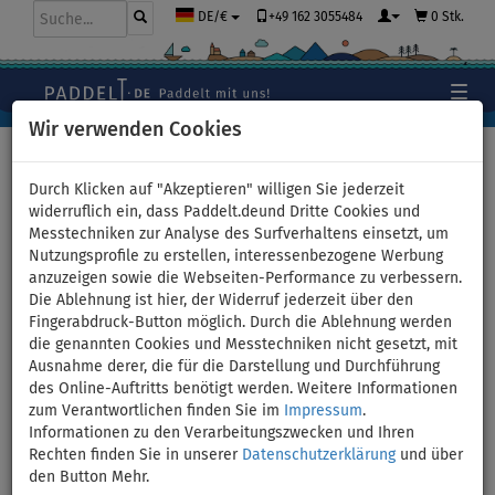
+49 162 3055484
0 Stk.
DE/€
Wir verwenden Cookies
Hauptseite
>
Stand Up Paddle Boards
>
Mittlere Allround
Boards
Durch Klicken auf "Akzeptieren" willigen Sie jederzeit
widerruflich ein, dass Paddelt.deund Dritte Cookies und
Messtechniken zur Analyse des Surfverhaltens einsetzt, um
Nutzungsprofile zu erstellen, interessenbezogene Werbung
SUP F2 SECTOR 11'5 BLUE WS
anzuzeigen sowie die Webseiten-Performance zu verbessern.
Die Ablehnung ist hier, der Widerruf jederzeit über den
incl. Segel - aufblasbares
Fingerabdruck-Button möglich. Durch die Ablehnung werden
die genannten Cookies und Messtechniken nicht gesetzt, mit
Stand Up Paddle Board,
Ausnahme derer, die für die Darstellung und Durchführung
des Online-Auftritts benötigt werden. Weitere Informationen
Windsurfboard - Größe:
zum Verantwortlichen finden Sie im
Impressum
.
Informationen zu den Verarbeitungszwecken und Ihren
4,0qm
Rechten finden Sie in unserer
Datenschutzerklärung
und über
den Button Mehr.