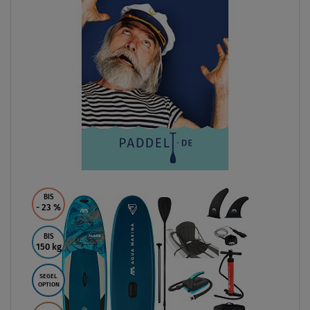
BIS
- 23
%
BIS
150 kg
SEGEL
OPTION