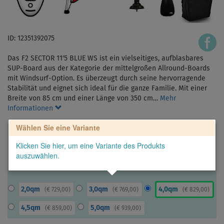
ID: 12351392075
Das F2 SECTOR 11'5 BLUE WS ist ein vielseitiges, aufblasbares
SUP-Board aus der Kategorie der mittelgroßen Allround-Boards
mit Windsurf-Option. Es überzeugt durch seine hervorragende
Stabilität und eignet sich ideal für die ganze Familie. Mit einer
Breite von 85 cm und einer Länge von 350 cm…
Mehr
Informationen
Wählen Sie eine Variante
Klicken Sie hier, um eine Variante des Produkts
auszuwählen.
2,0qm
3,0qm
4,0qm
(
€ 729,00
)
(
€ 769,00
)
(
€ 829,00
)
4,5qm
5,0qm
(
€ 859,00
)
(
€ 939,00
)