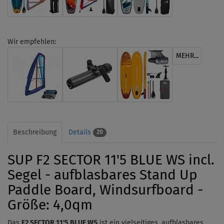
Wir empfehlen:
MEHR...
Beschreibung
Details
20
SUP F2 SECTOR 11'5 BLUE WS incl.
Segel - aufblasbares Stand Up
Paddle Board, Windsurfboard -
Größe: 4,0qm
Das
F2 SECTOR 11'5 BLUE WS
ist ein vielseitiges, aufblasbares