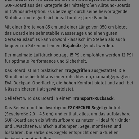
SUP-Board aus der Kategorie der mittelgroßen Allround-Boards
mit Windsurf-Option. Es überzeugt durch seine hervorragende
Stabilität und eignet sich ideal für die ganze Familie.
Mit einer Breite von 85 cm und einer Länge von 350 cm bietet
das Board eine sehr stabile Wasserlage und einen guten
Geradeauslauf. Es kann sowohl klassisch im Stehen als auch
bequem im Sitzen mit einem
Kajaksitz
genutzt werden.
Der maximale Luftdruck beträgt 15 PSI, empfohlen werden 12 PSI
für optimale Performance und Sicherheit.
Das Board ist mit praktischen
Tragegriffen
ausgestattet. Die
Standfläche besteht aus einer rutschfesten, diamantgeprägten
EVA-Deckpad-Oberfläche, die hohen Komfort bietet und auch bei
Nässe sicheren Halt gewährleistet.
Geliefert wird das Board in einem
Transport-Rucksack
.
Das Set wird mit hochwertigem
F2 CHECKER Segel
geliefert
(Segelgröße 2,0 - 4,5 qm) und enthält alles, um das aufblasbare
SUP-Board auch als Windsurfboard zu nutzen – ideal für Kinder
und Erwachsene. Einfach aufpumpen, Segel montieren und
losfahren. Die Farbe des Segels entspricht dem aktuellen
Angebot des Herstellers.