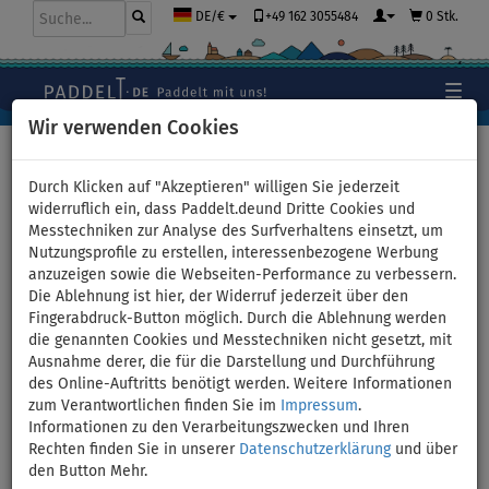
+49 162 3055484
0 Stk.
DE/€
Wir verwenden Cookies
Hauptseite
>
Stand Up Paddle Boards
>
Große Familien
Boards
Durch Klicken auf "Akzeptieren" willigen Sie jederzeit
widerruflich ein, dass Paddelt.deund Dritte Cookies und
Messtechniken zur Analyse des Surfverhaltens einsetzt, um
Nutzungsprofile zu erstellen, interessenbezogene Werbung
SUP F2 SECTOR 12'2 BLUE WS
anzuzeigen sowie die Webseiten-Performance zu verbessern.
Die Ablehnung ist hier, der Widerruf jederzeit über den
incl. Segel - aufblasbares
Fingerabdruck-Button möglich. Durch die Ablehnung werden
die genannten Cookies und Messtechniken nicht gesetzt, mit
Stand Up Paddle Board,
Ausnahme derer, die für die Darstellung und Durchführung
des Online-Auftritts benötigt werden. Weitere Informationen
Windsurfboard - Größe:
zum Verantwortlichen finden Sie im
Impressum
.
Informationen zu den Verarbeitungszwecken und Ihren
4,0qm
Rechten finden Sie in unserer
Datenschutzerklärung
und über
den Button Mehr.