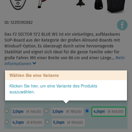
ID: 12351392082
Das F2 SECTOR 12'2 BLUE WS ist ein vielseitiges, aufblasbares
SUP-Board aus der Kategorie der großen Allround-Boards mit
Windsurf-Option. Es überzeugt durch seine hervorragende
Stabilität und eignet sich ideal für die ganze Familie oder für
große Fahrer. Mit einer Breite von 86 cm und einer Länge…
Mehr
Informationen
Wählen Sie eine Variante
Klicken Sie hier, um eine Variante des Produkts
auszuwählen.
2,0qm
3,0qm
4,0qm
(
€ 749,00
)
(
€ 789,00
)
(
€ 849,00
)
4,5qm
5,0qm
(
€ 879,00
)
(
€ 959,00
)