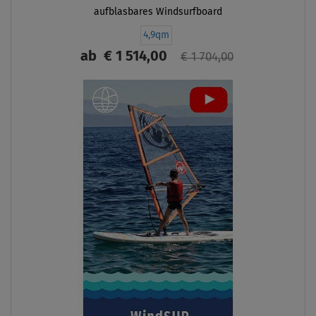
aufblasbares Windsurfboard
4,9qm
ab
€ 1 514,00
€ 1 704,00
ANZEIGEN