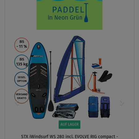
BIS
- 11
%
BIS
135 kg
SEGEL
OPTION
VERSAND
GRATIS
AUF LAGER
STX iWindsurf WS 280 incl. EVOLVE RIG compact -