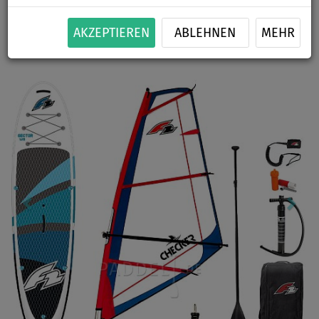
BIS
BIS
PADDEL
KAJAK SITZ
SEGEL
VERSAND
-7
%
180 kg
INKL.
OPTION
OPTION
GRATIS
AKZEPTIEREN
ABLEHNEN
MEHR
Previous
Nex