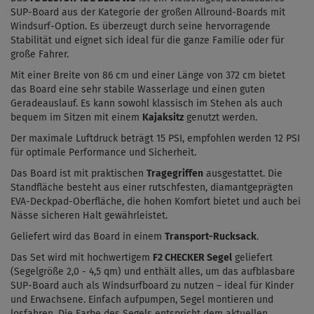
SUP-Board aus der Kategorie der großen Allround-Boards mit
Windsurf-Option. Es überzeugt durch seine hervorragende
Stabilität und eignet sich ideal für die ganze Familie oder für
große Fahrer.
Mit einer Breite von 86 cm und einer Länge von 372 cm bietet
das Board eine sehr stabile Wasserlage und einen guten
Geradeauslauf. Es kann sowohl klassisch im Stehen als auch
bequem im Sitzen mit einem
Kajaksitz
genutzt werden.
Der maximale Luftdruck beträgt 15 PSI, empfohlen werden 12 PSI
für optimale Performance und Sicherheit.
Das Board ist mit praktischen
Tragegriffen
ausgestattet. Die
Standfläche besteht aus einer rutschfesten, diamantgeprägten
EVA-Deckpad-Oberfläche, die hohen Komfort bietet und auch bei
Nässe sicheren Halt gewährleistet.
Geliefert wird das Board in einem
Transport-Rucksack
.
Das Set wird mit hochwertigem
F2 CHECKER Segel
geliefert
(Segelgröße 2,0 - 4,5 qm) und enthält alles, um das aufblasbare
SUP-Board auch als Windsurfboard zu nutzen – ideal für Kinder
und Erwachsene. Einfach aufpumpen, Segel montieren und
losfahren. Die Farbe des Segels entspricht dem aktuellen