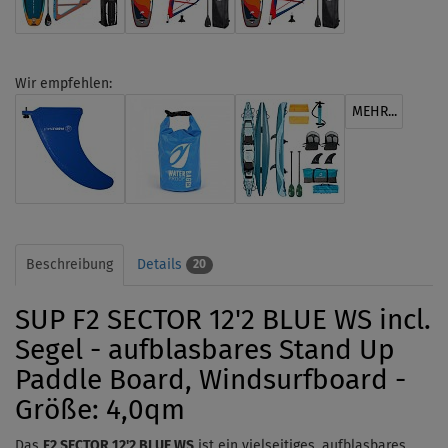
Wir empfehlen:
MEHR...
Beschreibung
Details
20
SUP F2 SECTOR 12'2 BLUE WS incl.
Segel - aufblasbares Stand Up
Paddle Board, Windsurfboard -
Größe: 4,0qm
Das
F2 SECTOR 12'2 BLUE WS
ist ein vielseitiges, aufblasbares