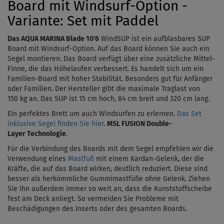
Board mit Windsurf-Option -
Variante: Set mit Paddel
Das AQUA MARINA Blade 10'6
WindSUP ist ein aufblasbares SUP
Board mit Windsurf-Option. Auf das Board können Sie auch ein
Segel montieren. Das Board verfügt über eine zusätzliche Mittel-
Finne, die das Höhelaufen verbessert. Es handelt sich um ein
Familien-Board mit hoher Stabilität. Besonders gut für Anfänger
oder Familien. Der Hersteller gibt die maximale Traglast von
150 kg an. Das SUP ist 15 cm hoch,
84 cm breit und 320 cm lang.
Ein perfektes Brett um auch Windsurfen zu erlernen.
Das Set
inklusive Segel finden Sie hier
.
MSL FUSION Double-
Layer Technologie
.
Für die Verbindung des Boards mit dem Segel empfehlen wir die
Verwendung eines
Mastfuß
mit einem
Kardan-Gelenk
, der die
Kräfte, die auf das Board wirken, deutlich reduziert. Diese sind
besser als herkömmliche Gummimastfüße ohne Gelenk. Ziehen
Sie ihn außerdem immer so weit an, dass die Kunststoffscheibe
fest am Deck anliegt. So vermeiden Sie Probleme mit
Beschädigungen des Inserts oder des gesamten Boards.