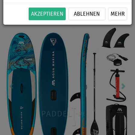
BIS
BIS
SEGEL
VERSAND
-23
%
150 kg
OPTION
GRATIS
AKZEPTIEREN
ABLEHNEN
MEHR
Previous
Nex