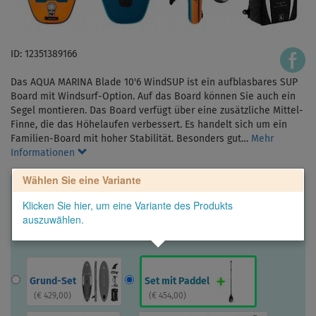
ID: 12351389166
Das AQUA MARINA Blade 10'6 WindSUP ist ein aufblasbares SUP
Board mit Windsurf-Option. Auf das Board können Sie auch ein
Segel montieren. Das Board verfügt über eine zusätzliche Mittel-
Finne, die das Höhelaufen verbessert. Es handelt sich um ein
Familien-Board mit hoher Stabilität. Besonders gut…
Mehr
Informationen
Wählen Sie eine Variante
Klicken Sie hier, um eine Variante des Produkts
auszuwählen.
Grund-Set
Set mit Paddel
(
€ 429,00
)
(
€ 454,00
)