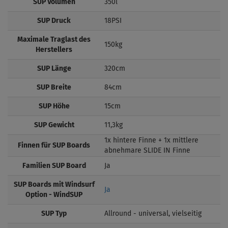
SUP Volumen
350l
SUP Druck
18PSI
Maximale Traglast des
150kg
Herstellers
SUP Länge
320cm
SUP Breite
84cm
SUP Höhe
15cm
SUP Gewicht
11,3kg
1x hintere Finne + 1x mittlere
Finnen für SUP Boards
abnehmare SLIDE IN Finne
Familien SUP Board
Ja
SUP Boards mit Windsurf
Ja
Option - WindSUP
SUP Typ
Allround - universal, vielseitig