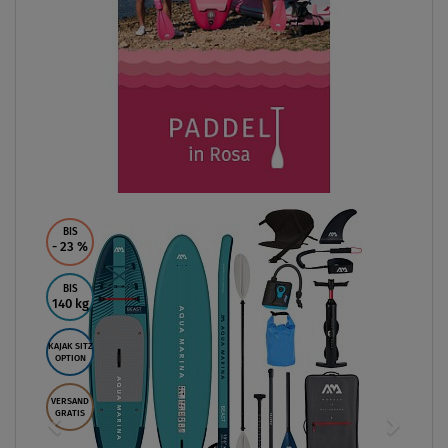
BIS
- 23
%
BIS
140 kg
KAJAK SITZ
OPTION
VERSAND
GRATIS