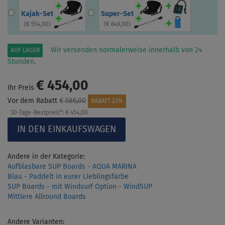
Kajak-Set
Super-Set
(
€ 554,00
)
(
€ 649,00
)
Wir versenden normalerweise innerhalb von 24
AUF LAGER
Stunden.
€ 454,00
Ihr Preis
Vor dem Rabatt
€ 586,00
RABATT 23%
30-Tage-Bestpreis*:
€ 454,00
Andere in der Kategorie:
Aufblasbare SUP Boards - AQUA MARINA
Blau - Paddelt in eurer Lieblingsfarbe
SUP Boards - mit Windsurf Option - WindSUP
Mittlere Allround Boards
Andere Varianten: