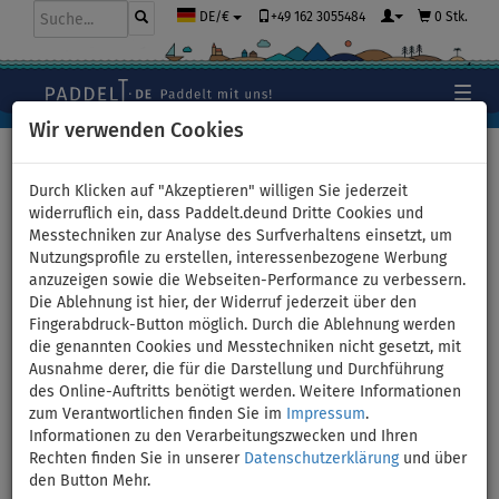
+49 162 3055484
0 Stk.
DE/€
Wir verwenden Cookies
Hauptseite
>
Stand Up Paddle Boards
>
Mittlere Allround
Boards
Durch Klicken auf "Akzeptieren" willigen Sie jederzeit
widerruflich ein, dass Paddelt.deund Dritte Cookies und
Messtechniken zur Analyse des Surfverhaltens einsetzt, um
Nutzungsprofile zu erstellen, interessenbezogene Werbung
SUP AQUA MARINA Blade 10'6
anzuzeigen sowie die Webseiten-Performance zu verbessern.
Die Ablehnung ist hier, der Widerruf jederzeit über den
- aufblasbares Stand Up
Fingerabdruck-Button möglich. Durch die Ablehnung werden
die genannten Cookies und Messtechniken nicht gesetzt, mit
Paddle Board mit Windsurf-
Ausnahme derer, die für die Darstellung und Durchführung
des Online-Auftritts benötigt werden. Weitere Informationen
Option - Variante: Set mit
zum Verantwortlichen finden Sie im
Impressum
.
Informationen zu den Verarbeitungszwecken und Ihren
Paddel
Rechten finden Sie in unserer
Datenschutzerklärung
und über
den Button Mehr.