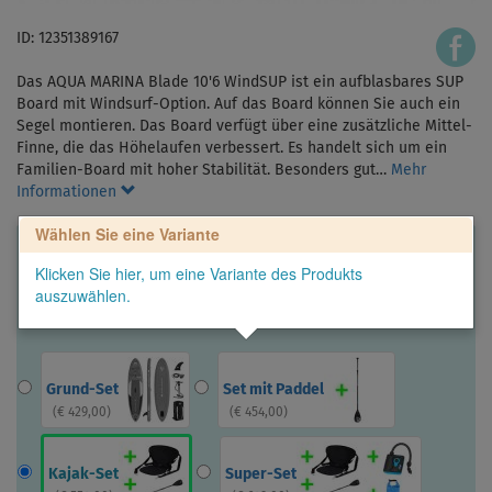
ID: 12351389167
Das AQUA MARINA Blade 10'6 WindSUP ist ein aufblasbares SUP
Board mit Windsurf-Option. Auf das Board können Sie auch ein
Segel montieren. Das Board verfügt über eine zusätzliche Mittel-
Finne, die das Höhelaufen verbessert. Es handelt sich um ein
Familien-Board mit hoher Stabilität. Besonders gut…
Mehr
Informationen
Wählen Sie eine Variante
Klicken Sie hier, um eine Variante des Produkts
auszuwählen.
Grund-Set
Set mit Paddel
(
€ 429,00
)
(
€ 454,00
)
Kajak-Set
Super-Set