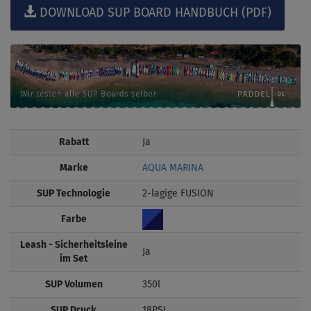
DOWNLOAD SUP BOARD HANDBUCH (PDF)
Rabatt
Ja
Marke
AQUA MARINA
SUP Technologie
2-lagige FUSION
Farbe
Leash - Sicherheitsleine
Ja
im Set
SUP Volumen
350l
SUP Druck
18PSI