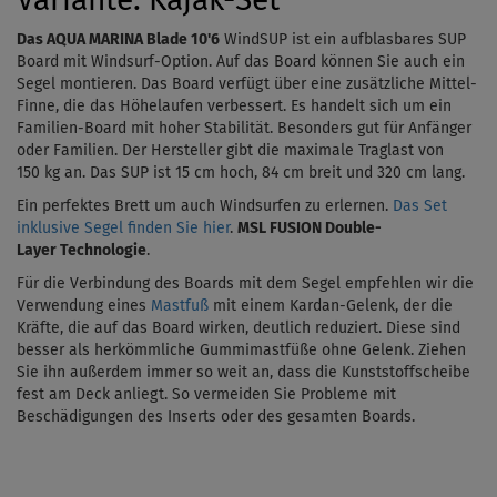
Variante: Kajak-Set
Das AQUA MARINA Blade 10'6
WindSUP ist ein aufblasbares SUP
Board mit Windsurf-Option. Auf das Board können Sie auch ein
Segel montieren. Das Board verfügt über eine zusätzliche Mittel-
Finne, die das Höhelaufen verbessert. Es handelt sich um ein
Familien-Board mit hoher Stabilität. Besonders gut für Anfänger
oder Familien. Der Hersteller gibt die maximale Traglast von
150 kg an. Das SUP ist 15 cm hoch,
84 cm breit und 320 cm lang.
Ein perfektes Brett um auch Windsurfen zu erlernen.
Das Set
inklusive Segel finden Sie hier
.
MSL FUSION Double-
Layer Technologie
.
Für die Verbindung des Boards mit dem Segel empfehlen wir die
Verwendung eines
Mastfuß
mit einem
Kardan-Gelenk
, der die
Kräfte, die auf das Board wirken, deutlich reduziert. Diese sind
besser als herkömmliche Gummimastfüße ohne Gelenk. Ziehen
Sie ihn außerdem immer so weit an, dass die Kunststoffscheibe
fest am Deck anliegt. So vermeiden Sie Probleme mit
Beschädigungen des Inserts oder des gesamten Boards.