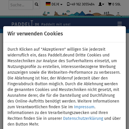
+49 162 3055484
0 Stk.
DE/€
Wir verwenden Cookies
Hauptseite
>
Stand Up Paddle Boards
>
Mittlere Allround
Boards
Durch Klicken auf "Akzeptieren" willigen Sie jederzeit
widerruflich ein, dass Paddelt.deund Dritte Cookies und
Messtechniken zur Analyse des Surfverhaltens einsetzt, um
Nutzungsprofile zu erstellen, interessenbezogene Werbung
SUP AQUA MARINA Blade 10'6
anzuzeigen sowie die Webseiten-Performance zu verbessern.
Die Ablehnung ist hier, der Widerruf jederzeit über den
- aufblasbares Stand Up
Fingerabdruck-Button möglich. Durch die Ablehnung werden
die genannten Cookies und Messtechniken nicht gesetzt, mit
Paddle Board mit Windsurf-
Ausnahme derer, die für die Darstellung und Durchführung
des Online-Auftritts benötigt werden. Weitere Informationen
Option - Variante: Kajak-Set
zum Verantwortlichen finden Sie im
Impressum
.
Informationen zu den Verarbeitungszwecken und Ihren
Rechten finden Sie in unserer
Datenschutzerklärung
und über
BIS
BIS
SEGEL
VERSAND
-18
%
150 kg
OPTION
GRATIS
den Button Mehr.