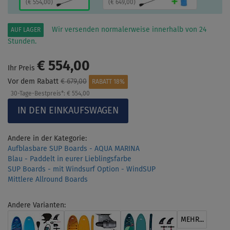
(
€ 554,00
)
(
€ 649,00
)
Wir versenden normalerweise innerhalb von 24
AUF LAGER
Stunden.
€ 554,00
Ihr Preis
Vor dem Rabatt
€ 679,00
RABATT 18%
30-Tage-Bestpreis*:
€ 554,00
Andere in der Kategorie:
Aufblasbare SUP Boards - AQUA MARINA
Blau - Paddelt in eurer Lieblingsfarbe
SUP Boards - mit Windsurf Option - WindSUP
Mittlere Allround Boards
Andere Varianten:
MEHR...