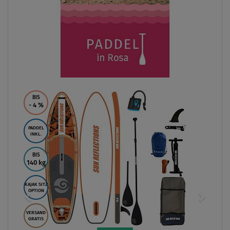
BIS
- 4
%
PADDEL
INKL.
BIS
140 kg
KAJAK SITZ
OPTION
VERSAND
GRATIS