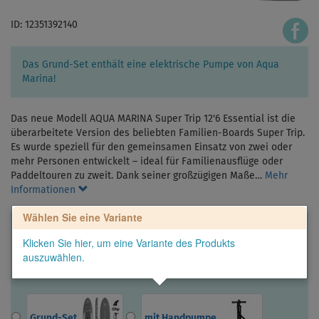
ID: 12351392140
Das Grund-Set enthält eine elektrische Pumpe von Aqua
Marina!
Das neue Modell AQUA MARINA Super Trip 12'6 Essential ist die
überarbeitete Version des beliebten Familien-Boards Super Trip.
Es wurde speziell für den gemeinsamen Einsatz von zwei oder
mehr Personen entwickelt – ideal für Familienausflüge oder
Paddeltouren zu zweit. Dank seiner großzügigen Maße…
Mehr
Informationen
Wählen Sie eine Variante
Klicken Sie hier, um eine Variante des Produkts
auszuwählen.
Grund-Set
mit Handpumpe