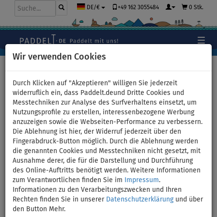
+49 162 3055484
0 Stk.
DE/€
Wir verwenden Cookies
Hauptseite
>
Stand Up Paddle Boards
>
Große Familien
Boards
Durch Klicken auf "Akzeptieren" willigen Sie jederzeit
widerruflich ein, dass Paddelt.deund Dritte Cookies und
Messtechniken zur Analyse des Surfverhaltens einsetzt, um
Nutzungsprofile zu erstellen, interessenbezogene Werbung
SUP AQUA MARINA Supertrip
anzuzeigen sowie die Webseiten-Performance zu verbessern.
Die Ablehnung ist hier, der Widerruf jederzeit über den
12'6 Essential 2026 -
Fingerabdruck-Button möglich. Durch die Ablehnung werden
die genannten Cookies und Messtechniken nicht gesetzt, mit
aufblasbares Stand Up Paddle
Ausnahme derer, die für die Darstellung und Durchführung
des Online-Auftritts benötigt werden. Weitere Informationen
Board - Variante: 2x Paddel
zum Verantwortlichen finden Sie im
Impressum
.
Informationen zu den Verarbeitungszwecken und Ihren
Rechten finden Sie in unserer
Datenschutzerklärung
und über
BIS
BIS
KAJAK SITZ
NEU
-4
%
220 kg
OPTION
den Button Mehr.