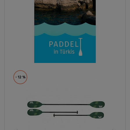
- 12
%