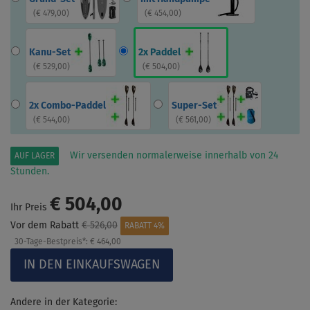
(
€ 479,00
)
(
€ 454,00
)
Kanu-Set
2x Paddel
(
€ 529,00
)
(
€ 504,00
)
2x Combo-Paddel
Super-Set
(
€ 544,00
)
(
€ 561,00
)
Wir versenden normalerweise innerhalb von 24
AUF LAGER
Stunden.
€ 504,00
Ihr Preis
Vor dem Rabatt
€ 526,00
RABATT 4%
30-Tage-Bestpreis*:
€ 464,00
Andere in der Kategorie: