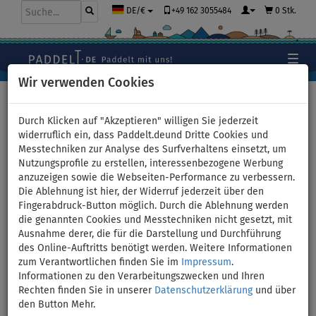
+49 162 3055484
0 Stk.
DE/€
Wir verwenden Cookies
Hauptseite
>
Stand Up Paddle Boards
>
WindSUP -
Windsurfing
Durch Klicken auf "Akzeptieren" willigen Sie jederzeit
widerruflich ein, dass Paddelt.deund Dritte Cookies und
Messtechniken zur Analyse des Surfverhaltens einsetzt, um
Nutzungsprofile zu erstellen, interessenbezogene Werbung
SUP STX WindSUP Hybrid
anzuzeigen sowie die Webseiten-Performance zu verbessern.
Die Ablehnung ist hier, der Widerruf jederzeit über den
Tourer 12' TEAL/ORANGE mit
Fingerabdruck-Button möglich. Durch die Ablehnung werden
die genannten Cookies und Messtechniken nicht gesetzt, mit
Paddel incl. Segel -
Ausnahme derer, die für die Darstellung und Durchführung
des Online-Auftritts benötigt werden. Weitere Informationen
aufblasbar - Größe: 4,4qm
zum Verantwortlichen finden Sie im
Impressum
.
Informationen zu den Verarbeitungszwecken und Ihren
Rechten finden Sie in unserer
Datenschutzerklärung
und über
BIS
PADDEL
SEGEL
VERSAND
-7
%
INKL.
OPTION
GRATIS
den Button Mehr.