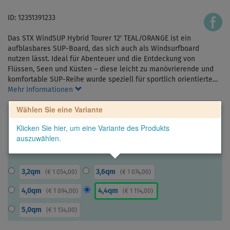
ID: 12351391233
Das STX WindSUP Hybrid Tourer 12' TEAL/ORANGE ist ein
aufblasbares SUP-Board, das sich auch als Windsurfboard
nutzen lässt. Ideal für Abenteuer und die Entdeckung von
Flüssen, Seen und Küsten – diese leicht zu manövrierende und
komfortable SUP-Reihe wurde speziell für sportlich orientierte…
Mehr Informationen
Wählen Sie eine Variante
Klicken Sie hier, um eine Variante des Produkts
auszuwählen.
3,2qm
3,6qm
(
€ 1 054,00
)
(
€ 1 074,00
)
4,0qm
4,4qm
(
€ 1 094,00
)
(
€ 1 114,00
)
5,0qm
(
€ 1 134,00
)