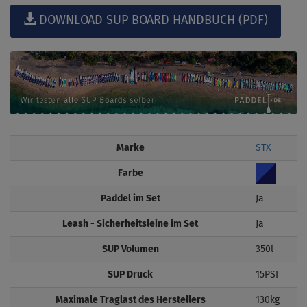
DOWNLOAD SUP BOARD HANDBUCH (PDF)
Marke
STX
Farbe
Paddel im Set
Ja
Leash - Sicherheitsleine im Set
Ja
SUP Volumen
350l
SUP Druck
15PSI
Maximale Traglast des Herstellers
130kg