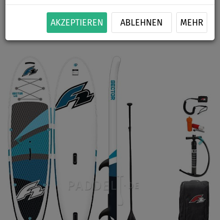
PADDEL
KAJAK SITZ
SEGEL
VERSAND
INKL.
OPTION
OPTION
GRATIS
AKZEPTIEREN
ABLEHNEN
MEHR
Previous
Nex