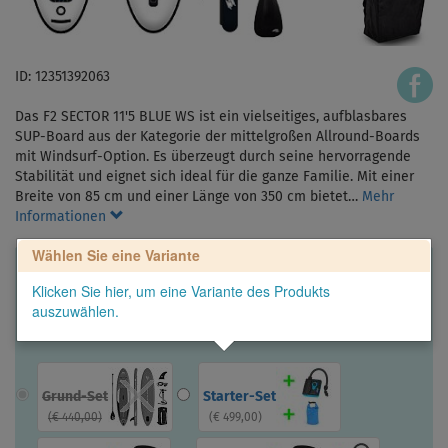
ID: 12351392063
Das F2 SECTOR 11'5 BLUE WS ist ein vielseitiges, aufblasbares
SUP-Board aus der Kategorie der mittelgroßen Allround-Boards
mit Windsurf-Option. Es überzeugt durch seine hervorragende
Stabilität und eignet sich ideal für die ganze Familie. Mit einer
Breite von 85 cm und einer Länge von 350 cm bietet…
Mehr
Informationen
Wählen Sie eine Variante
Klicken Sie hier, um eine Variante des Produkts
auszuwählen.
Grund-Set
Starter-Set
(
€ 440,00
)
(
€ 499,00
)