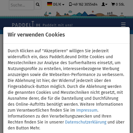
+49 162 3055484
0 Stk.
DE/€
Wir verwenden Cookies
Hauptseite
>
Stand Up Paddle Boards
>
Mittlere Allround
Boards
Durch Klicken auf "Akzeptieren" willigen Sie jederzeit
widerruflich ein, dass Paddelt.deund Dritte Cookies und
Messtechniken zur Analyse des Surfverhaltens einsetzt, um
Nutzungsprofile zu erstellen, interessenbezogene Werbung
SUP F2 SECTOR 11'5 BLUE WS
anzuzeigen sowie die Webseiten-Performance zu verbessern.
Die Ablehnung ist hier, der Widerruf jederzeit über den
WindSUP - aufblasbares
Fingerabdruck-Button möglich. Durch die Ablehnung werden
die genannten Cookies und Messtechniken nicht gesetzt, mit
Stand Up Paddle Board,
Ausnahme derer, die für die Darstellung und Durchführung
des Online-Auftritts benötigt werden. Weitere Informationen
Windsurfboard - Variante:
zum Verantwortlichen finden Sie im
Impressum
.
Informationen zu den Verarbeitungszwecken und Ihren
Grund-Set
Rechten finden Sie in unserer
Datenschutzerklärung
und über
den Button Mehr.