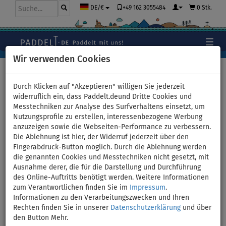
+49 162 3055484
0 Stk.
DE/€
Wir verwenden Cookies
Hauptseite
>
Stand Up Paddle Boards
>
TOURING
Durch Klicken auf "Akzeptieren" willigen Sie jederzeit
widerruflich ein, dass Paddelt.deund Dritte Cookies und
Messtechniken zur Analyse des Surfverhaltens einsetzt, um
Nutzungsprofile zu erstellen, interessenbezogene Werbung
SUP GLADIATOR PRO 12'6''
anzuzeigen sowie die Webseiten-Performance zu verbessern.
Die Ablehnung ist hier, der Widerruf jederzeit über den
TOURING mit Paddel 2026 -
Fingerabdruck-Button möglich. Durch die Ablehnung werden
die genannten Cookies und Messtechniken nicht gesetzt, mit
aufblasbares Stand Up Paddle
Ausnahme derer, die für die Darstellung und Durchführung
des Online-Auftritts benötigt werden. Weitere Informationen
Board - Variante: Grund-Set
zum Verantwortlichen finden Sie im
Impressum
.
Informationen zu den Verarbeitungszwecken und Ihren
Rechten finden Sie in unserer
Datenschutzerklärung
und über
BIS
PADDEL
KARBON
KAJAK SITZ
VERSAND
150 kg
INKL.
PADDEL
OPTION
GRATIS
den Button Mehr.