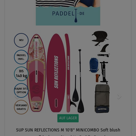
NEU
PADDEL
INKL.
BIS
140 kg
KAJAK SITZ
OPTION
VERSAND
GRATIS
AUF LAGER
SUP SUN REFLECTIONS M 10'8'' MINICOMBO Soft blush