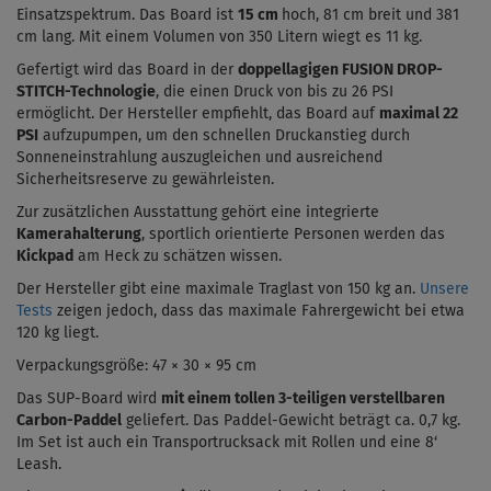
Einsatzspektrum. Das Board ist
15 cm
hoch, 81 cm breit und 381
cm lang. Mit einem Volumen von 350 Litern wiegt es 11 kg.
Gefertigt wird das Board in der
doppellagigen FUSION DROP-
STITCH-Technologie
, die einen Druck von bis zu 26 PSI
ermöglicht.
Der Hersteller empfiehlt, das Board auf
maximal 22
PSI
aufzupumpen, um den schnellen Druckanstieg durch
Sonneneinstrahlung auszugleichen und ausreichend
Sicherheitsreserve zu gewährleisten.
Zur zusätzlichen Ausstattung gehört eine integrierte
Kamerahalterung
, sportlich orientierte Personen werden das
Kickpad
am Heck zu schätzen wissen.
Der Hersteller gibt eine maximale Traglast von 150 kg an.
Unsere
Tests
zeigen jedoch, dass das maximale Fahrergewicht bei etwa
120 kg liegt.
Verpackungsgröße: 47 × 30 × 95 cm
Das SUP-Board wird
mit einem tollen 3-teiligen verstellbaren
Carbon-Paddel
geliefert. Das Paddel-Gewicht beträgt ca. 0,7 kg.
Im Set ist auch ein Transportrucksack mit Rollen und eine 8‘
Leash.