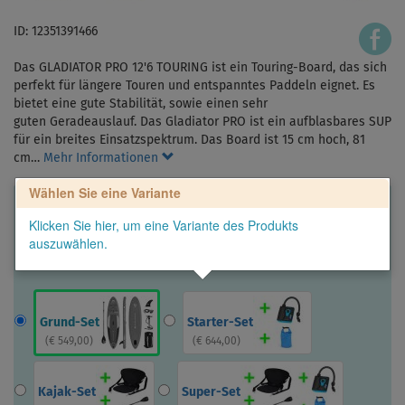
ID: 12351391466
Das GLADIATOR PRO 12'6 TOURING ist ein Touring-Board, das sich
perfekt für längere Touren und entspanntes Paddeln eignet. Es
bietet eine gute Stabilität, sowie einen sehr
guten Geradeauslauf. Das Gladiator PRO ist ein aufblasbares SUP
für ein breites Einsatzspektrum. Das Board ist 15 cm hoch, 81
cm…
Mehr Informationen
Wählen Sie eine Variante
Klicken Sie hier, um eine Variante des Produkts
auszuwählen.
Grund-Set
Starter-Set
(
€ 549,00
)
(
€ 644,00
)
Kajak-Set
Super-Set