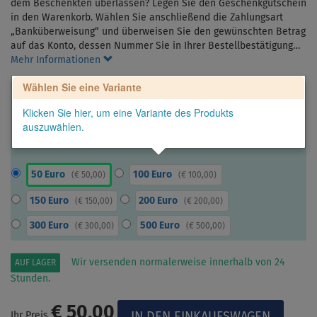
dem Beschenkten überlassen? Legen Sie den Geschenkgutschein
in den Warenkorb. Wählen Sie anschließend die Zahlungsart
„Banküberweisung“ und überweisen Sie den gewünschten Betrag
auf das Konto, dessen Nummer Sie in Ihrer Bestellbestätigung…
Mehr Informationen
Wählen Sie eine Variante
Klicken Sie hier, um eine Variante des Produkts
auszuwählen.
50 Euro
100 Euro
(
€ 50,00
)
(
€ 100,00
)
150 Euro
200 Euro
(
€ 150,00
)
(
€ 200,00
)
300 Euro
500 Euro
(
€ 300,00
)
(
€ 500,00
)
Wir versenden normalerweise innerhalb von 24
AUF LAGER
Stunden.
€ 50,00
Ihr Preis