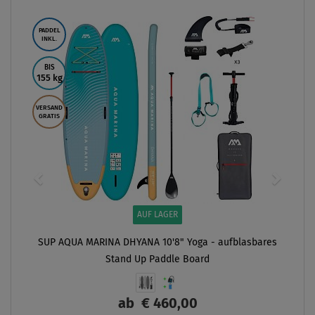
PADDEL
INKL.
BIS
155 kg
VERSAND
GRATIS
AUF LAGER
SUP AQUA MARINA DHYANA 10'8" Yoga - aufblasbares
Stand Up Paddle Board
ab
€ 460,00