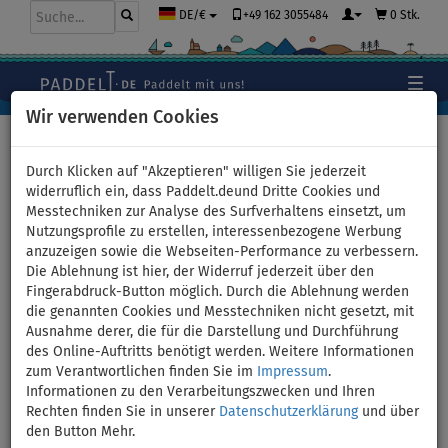
+49 162 3055484
0 Stk.
DE/€
Wir verwenden Cookies
Hauptseite
>
Stand Up Paddle Boards
Durch Klicken auf "Akzeptieren" willigen Sie jederzeit
widerruflich ein, dass Paddelt.deund Dritte Cookies und
Messtechniken zur Analyse des Surfverhaltens einsetzt, um
Geschenkgutschein für ein
Nutzungsprofile zu erstellen, interessenbezogene Werbung
anzuzeigen sowie die Webseiten-Performance zu verbessern.
Einkauf bei PADDELT.DE - Wert:
Die Ablehnung ist hier, der Widerruf jederzeit über den
Fingerabdruck-Button möglich. Durch die Ablehnung werden
50 Euro
die genannten Cookies und Messtechniken nicht gesetzt, mit
Ausnahme derer, die für die Darstellung und Durchführung
des Online-Auftritts benötigt werden. Weitere Informationen
zum Verantwortlichen finden Sie im
Impressum
.
Previous
Nex
Informationen zu den Verarbeitungszwecken und Ihren
Rechten finden Sie in unserer
Datenschutzerklärung
und über
den Button Mehr.