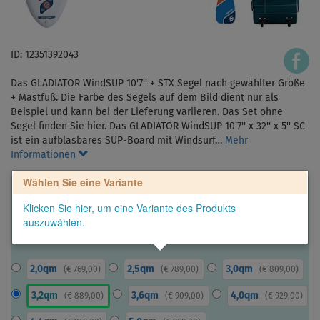
ID: 12351392043
Das GLADIATOR WindSUP 10'7'' + STX Segel nach gewählter Größe
+ Mastfuß. Die Farbe des Segels auf dem Bild dient nur als
Beispiel und kann bei der Lieferung variieren. Das Set ohne
Segel finden Sie hier. Das GLADIATOR WindSUP 10'7'' x 32'' x 5'' SC
ist ein aufblasbares SUP-Board mit Windsurf…
Mehr
Informationen
Wählen Sie eine Variante
Klicken Sie hier, um eine Variante des Produkts
auszuwählen.
2,0qm
2,5qm
3,0qm
(
€ 769,00
)
(
€ 789,00
)
(
€ 809,00
)
3,2qm
3,6qm
4,0qm
(
€ 889,00
)
(
€ 909,00
)
(
€ 929,00
)