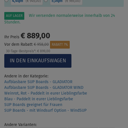
4,4qm
5,0qm
(
€ 949,00
)
(
€ 969,00
)
Wir versenden normalerweise innerhalb von 24
AUF LAGER
Stunden.
€ 889,00
Ihr Preis
Vor dem Rabatt
€ 958,00
RABATT 7%
30-Tage-Bestpreis*:
€ 899,00
Andere in der Kategorie:
Aufblasbare SUP Boards - GLADIATOR
Aufblasbare SUP Boards - GLADIATOR WIND
Weinrot, Rot - Paddelt in eurer Lieblingsfarbe
Blau - Paddelt in eurer Lieblingsfarbe
SUP Boards geeignet für Frauen
SUP Boards - mit Windsurf Option - WindSUP
Andere Varianten: