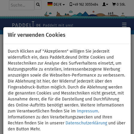
+49 162 3055484
0 Stk.
DE/€
Wir verwenden Cookies
Hauptseite
>
Stand Up Paddle Boards
>
Kleine Allround
Boards
Durch Klicken auf "Akzeptieren" willigen Sie jederzeit
widerruflich ein, dass Paddelt.deund Dritte Cookies und
Messtechniken zur Analyse des Surfverhaltens einsetzt, um
Nutzungsprofile zu erstellen, interessenbezogene Werbung
SUP GLADIATOR WindSUP 10'7
anzuzeigen sowie die Webseiten-Performance zu verbessern.
Die Ablehnung ist hier, der Widerruf jederzeit über den
SC incl. Segel 2026 -
Fingerabdruck-Button möglich. Durch die Ablehnung werden
die genannten Cookies und Messtechniken nicht gesetzt, mit
aufblasbares Stand Up Paddle
Ausnahme derer, die für die Darstellung und Durchführung
des Online-Auftritts benötigt werden. Weitere Informationen
Board mit Windsurf Option -
zum Verantwortlichen finden Sie im
Impressum
.
Informationen zu den Verarbeitungszwecken und Ihren
Größe: 3,2qm
Rechten finden Sie in unserer
Datenschutzerklärung
und über
den Button Mehr.