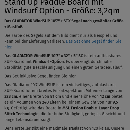
Stand Up Paddle Board mit
Windsurf Option - Größe: 3,2qm
Das
GLADIATOR WindSUP 10'7''
+ STX Segel nach gewählter Größe
+ Mastfuß.
Die Farbe des Segels auf dem Bild dient nur als Beispiel und
kann bei der Lieferung variieren.
Das Set ohne Segel finden Sie
hier.
Das
GLADIATOR WindSUP 10'7'' x 32'' x 5'' SC
ist ein aufblasbares
SUP-Board mit
Windsurf-Option
. Es überzeugt durch hohe
Stabilität, gute Beschleunigung und einen guten Geradeauslauf.
Das Set inklusive Segel finden Sie hier.
Das
Gladiator 10'7 WindSUP
ist ein vielseitiges, aufblasbares
SUP-Board für ein breites Einsatzspektrum. Mit einer Länge von
328 cm
, einer Breite von
81 cm
und einer Höhe von
12 cm
bietet
es ein Volumen von
240 Litern
bei einem Gewicht von nur
9,5
kg
.
Gefertigt wird das Board in
MSL Fusion Double-Layer Drop-
Stitch Technologie
, die für hohe Steifigkeit, geringes Gewicht und
lange Lebensdauer sorgt.
Der Hersteller gibt eine maximale Traglast von 120 kg an. Unsere