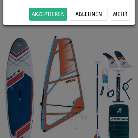
BIS
BIS
AKTION
SEGEL
VERSAND
-7
%
120 kg
SETS
OPTION
GRATIS
AKZEPTIEREN
ABLEHNEN
MEHR
Previous
Nex