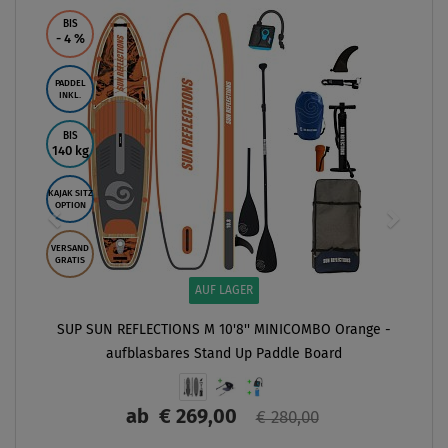
BIS
- 4
%
PADDEL
INKL.
BIS
140 kg
KAJAK SITZ
OPTION
VERSAND
GRATIS
AUF LAGER
SUP SUN REFLECTIONS M 10'8'' MINICOMBO Orange -
aufblasbares Stand Up Paddle Board
ab
€ 269,00
€ 280,00