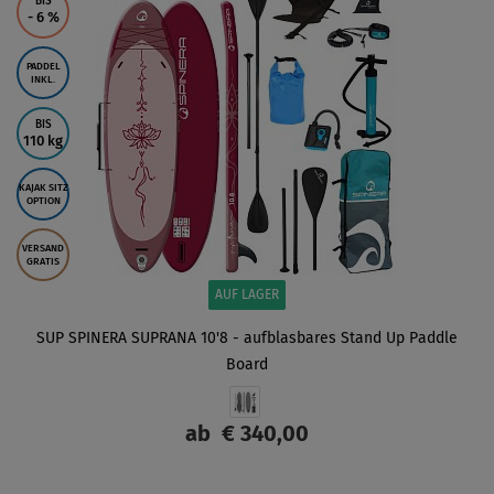
BIS
- 6
%
PADDEL
INKL.
BIS
110 kg
KAJAK SITZ
OPTION
VERSAND
GRATIS
AUF LAGER
SUP SPINERA SUPRANA 10'8 - aufblasbares Stand Up Paddle
Board
ab
€ 340,00
ANZEIGEN