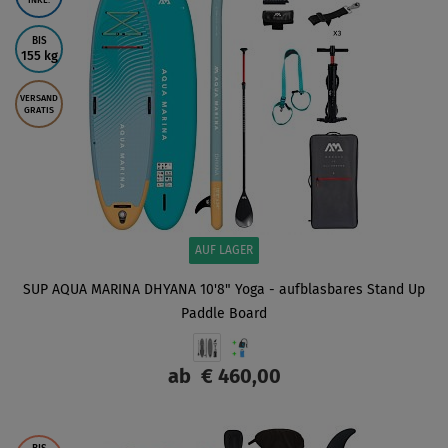
INKL.
BIS
155 kg
VERSAND
GRATIS
AUF LAGER
SUP AQUA MARINA DHYANA 10'8" Yoga - aufblasbares Stand Up
Paddle Board
ab
€ 460,00
ANZEIGEN