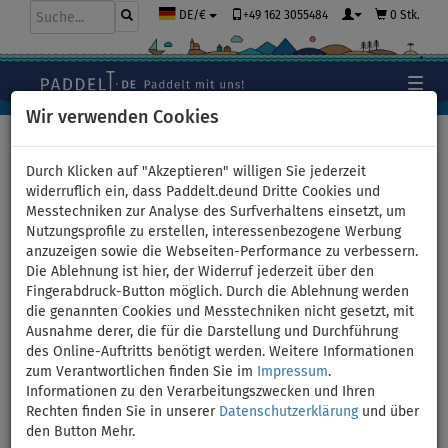
+49 162 3055484
0 Stk.
DE/€
Wir verwenden Cookies
Hauptseite
>
Stand Up Paddle Boards
>
FITNESS BOARDS
Durch Klicken auf "Akzeptieren" willigen Sie jederzeit
widerruflich ein, dass Paddelt.deund Dritte Cookies und
Messtechniken zur Analyse des Surfverhaltens einsetzt, um
Nutzungsprofile zu erstellen, interessenbezogene Werbung
SUP Boards für Übungen auf
anzuzeigen sowie die Webseiten-Performance zu verbessern.
Die Ablehnung ist hier, der Widerruf jederzeit über den
dem Wasser – FITNESS
Fingerabdruck-Button möglich. Durch die Ablehnung werden
die genannten Cookies und Messtechniken nicht gesetzt, mit
BOARDS
Ausnahme derer, die für die Darstellung und Durchführung
des Online-Auftritts benötigt werden. Weitere Informationen
zum Verantwortlichen finden Sie im
Impressum
.
Informationen zu den Verarbeitungszwecken und Ihren
Rechten finden Sie in unserer
Datenschutzerklärung
und über
den Button Mehr.