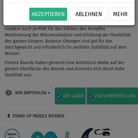
AKZEPTIEREN
ABLEHNEN
MEHR
Die Verknüpfung von Fitness und SUP ist nicht nur ein Spaß,
sondern auch perfekt für das Stärken des Rumpfes,
Mobilisierung der Mikromuskulatur und Erhöhung der Flexibilität
des ganzen Körpers. Balance-Übungen sind gut für das
Gleichgewicht und erforderlich für perfekte Stabilität auf dem
Wasser.
Fitness Boards haben generell eine Antirutsch-Matte auf der
ganzen Oberfläche des Boards und zeichnen sich durch hohe
Stabilität aus.
WIR EMPFEHLEN
2
AUF LAGER
ZUR VORBESTELLUNG
STAND UP PADDLE BOARDS
PADDEL