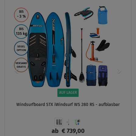
BIS
- 3
%
BIS
135 kg
SEGEL
OPTION
VERSAND
GRATIS
AUF LAGER
Windsurfboard STX iWindsurf WS 280 RS - aufblasbar
ab
€ 739,00