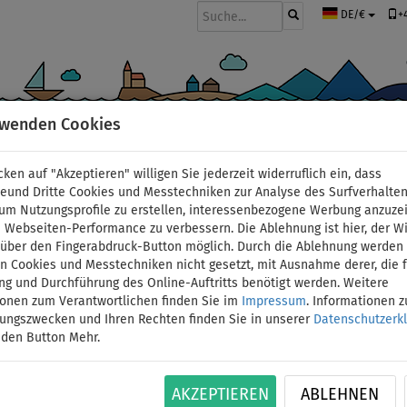
+
DE/€
rwenden Cookies
BOOTE UND MOTOREN
PADDEL
SEGEL
BEKLEIDUNG
ZUBEHÖ
cken auf "Akzeptieren" willigen Sie jederzeit widerruflich ein, dass
lhilfe
>
Familien
>
Familien Sets mit zwei SUPs (1+1)
deund Dritte Cookies und Messtechniken zur Analyse des Surfverhalte
 um Nutzungsprofile zu erstellen, interessenbezogene Werbung anzuze
 Webseiten-Performance zu verbessern. Die Ablehnung ist hier, der W
Ps (1+1)
t über den Fingerabdruck-Button möglich. Durch die Ablehnung werden 
 Cookies und Messtechniken nicht gesetzt, mit Ausnahme derer, die f
ng und Durchführung des Online-Auftritts benötigt werden. Weitere
e SUP Boards
. Wir nehmen nichts aus dem Paket raus. Sie finden den de
ionen zum Verantwortlichen finden Sie im
Impressum
. Informationen 
s haben immer eine manuelle Pumpe mit Manometer dabei, sowie die Ta
tungszwecken und Ihren Rechten finden Sie in unserer
Datenschutzerk
 den Button Mehr.
WIR EM
1
AKZEPTIEREN
ABLEHNEN