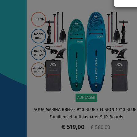
- 11
%
PADDEL
INKL.
KAJAK SITZ
OPTION
VERSAND
GRATIS
AUF LAGER
AQUA MARINA BREEZE 9'10 BLUE + FUSION 10'10 BLUE 
Familienset aufblasbarer SUP-Boards
€ 519,00
€ 580,00