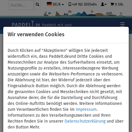
+49 162 3055484
0 Stk.
DE/€
Wir verwenden Cookies
Hauptseite
>
Bekleidung
>
T-Shirts
>
LYCRA
>
Herren
Durch Klicken auf "Akzeptieren" willigen Sie jederzeit
widerruflich ein, dass Paddelt.deund Dritte Cookies und
Messtechniken zur Analyse des Surfverhaltens einsetzt, um
Nutzungsprofile zu erstellen, interessenbezogene Werbung
T-Shirt Herren
anzuzeigen sowie die Webseiten-Performance zu verbessern.
Die Ablehnung ist hier, der Widerruf jederzeit über den
PADDLEBOARDING WHITE lycra
Fingerabdruck-Button möglich. Durch die Ablehnung werden
die genannten Cookies und Messtechniken nicht gesetzt, mit
kurzarm - Größe: M
Ausnahme derer, die für die Darstellung und Durchführung
des Online-Auftritts benötigt werden. Weitere Informationen
zum Verantwortlichen finden Sie im
Impressum
.
BIS
UNSER
-16
%
TIPP
Informationen zu den Verarbeitungszwecken und Ihren
Rechten finden Sie in unserer
Datenschutzerklärung
und über
Previous
Nex
den Button Mehr.