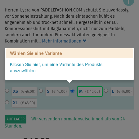
Herren-Lycra von PADDLEFASHION.COM schützt Sie zuverlässig
vor Sonneneinstrahlung. Nach dem eintauchen kühlt es
angenehm ab und trocknet schnell. Hergestellt in der EU.
Kompressionsshirt mit Raglanärmeln, nicht nur zum Paddeln,
sondern auch für andere Fitnessaktivitäten geeignet. In
Kombination mit…
Mehr Informationen
Wählen Sie eine Variante
Klicken Sie hier, um eine Variante des Produkts
auszuwählen.
XS
S
M
L
(
€ 46,00
)
(
€ 46,00
)
(
€ 46,00
)
(
€ 46,00
)
XL
(
€ 46,00
)
Wir versenden normalerweise innerhalb von 24
AUF LAGER
Stunden.