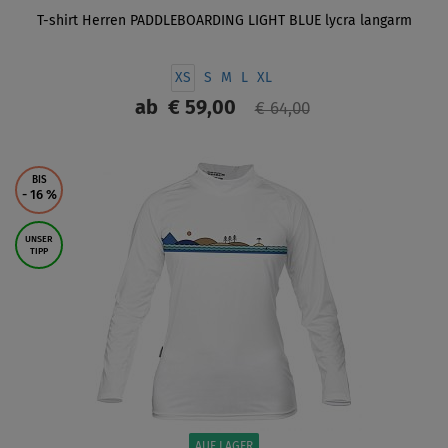
T-shirt Herren PADDLEBOARDING LIGHT BLUE lycra langarm
XS
S
M
L
XL
ab
€ 59,00
€ 64,00
ANZEIGEN
BIS
- 16
%
UNSER
TIPP
AUF LAGER