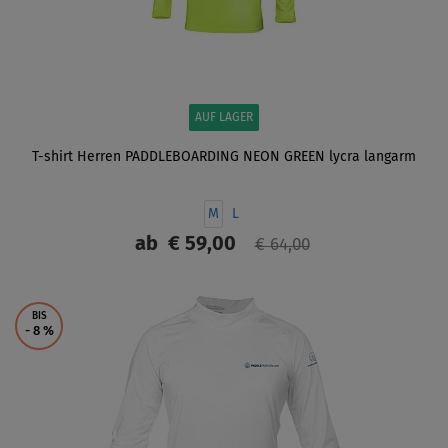
AUF LAGER
T-shirt Herren PADDLEBOARDING NEON GREEN lycra langarm
M
L
ab
€ 59,00
€ 64,00
ANZEIGEN
BIS
- 8
%