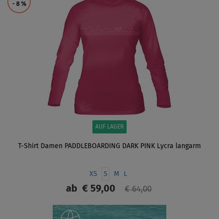
- 8
%
AUF LAGER
T-Shirt Damen PADDLEBOARDING DARK PINK Lycra langarm
XS
S
M
L
ab
€ 59,00
€ 64,00
ANZEIGEN