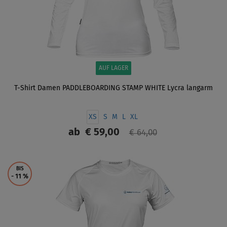
AUF LAGER
T-Shirt Damen PADDLEBOARDING STAMP WHITE Lycra langarm
XS
S
M
L
XL
ab
€ 59,00
€ 64,00
ANZEIGEN
BIS
- 11
%