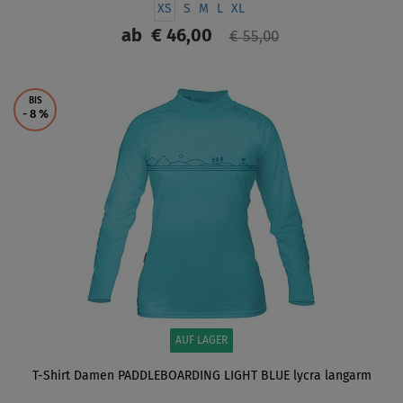
XS
S
M
L
XL
ab
€ 46,00
€ 55,00
ANZEIGEN
BIS
- 8
%
AUF LAGER
T-Shirt Damen PADDLEBOARDING LIGHT BLUE lycra langarm