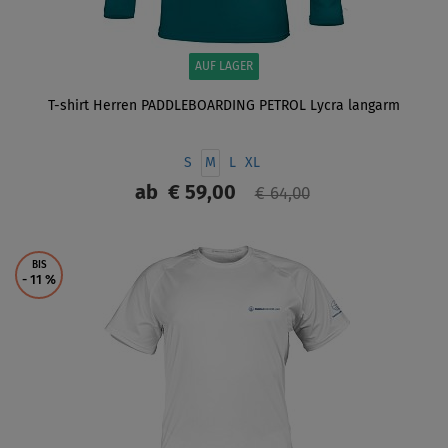
AUF LAGER
T-shirt Herren PADDLEBOARDING PETROL Lycra langarm
S
M
L
XL
ab
€ 59,00
€ 64,00
ANZEIGEN
BIS
- 11
%