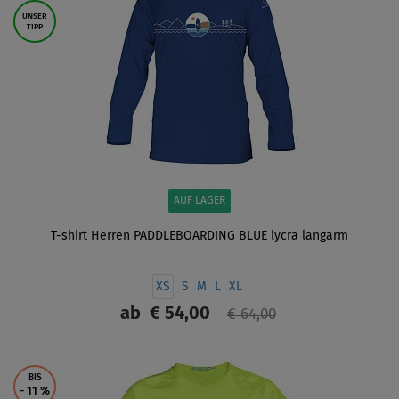
UNSER
TIPP
AUF LAGER
T-shirt Herren PADDLEBOARDING BLUE lycra langarm
XS
S
M
L
XL
ab
€ 54,00
€ 64,00
ANZEIGEN
BIS
- 11
%