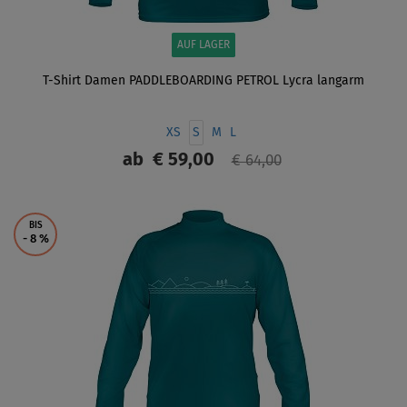
AUF LAGER
T-Shirt Damen PADDLEBOARDING PETROL Lycra langarm
XS
S
M
L
ab
€ 59,00
€ 64,00
ANZEIGEN
BIS
- 8
%