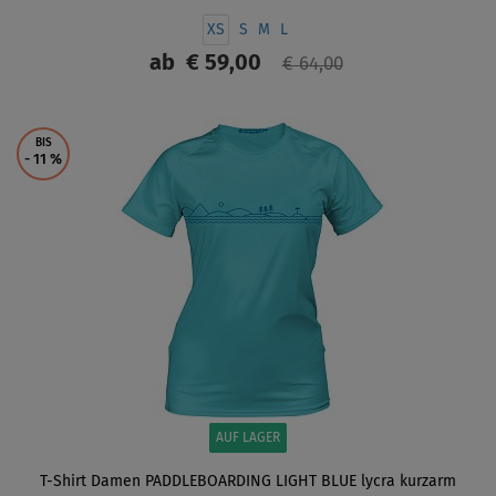
XS
S
M
L
ab
€ 59,00
€ 64,00
ANZEIGEN
BIS
- 11
%
AUF LAGER
T-Shirt Damen PADDLEBOARDING LIGHT BLUE lycra kurzarm