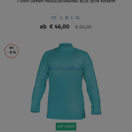
T-Shirt Damen PADDLEBOARDING BLUE lycra kurzarm
XS
S
M
L
XL
ab
€ 46,00
€ 55,00
ANZEIGEN
BIS
- 8
%
AUF LAGER