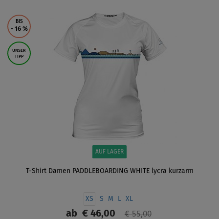
ANZEIGEN
BIS
- 16
%
UNSER
TIPP
AUF LAGER
T-Shirt Damen PADDLEBOARDING WHITE lycra kurzarm
XS
S
M
L
XL
ab
€ 46,00
€ 55,00