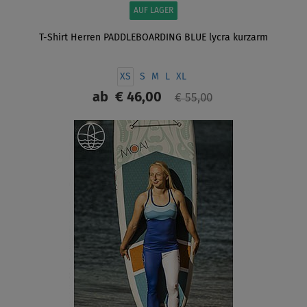
AUF LAGER
T-Shirt Herren PADDLEBOARDING BLUE lycra kurzarm
XS
S
M
L
XL
ab
€ 46,00
€ 55,00
ANZEIGEN