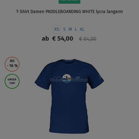
T-Shirt Damen PADDLEBOARDING WHITE lycra langarm
XS
S
M
L
XL
ab
€ 54,00
€ 64,00
ANZEIGEN
BIS
- 16
%
UNSER
TIPP