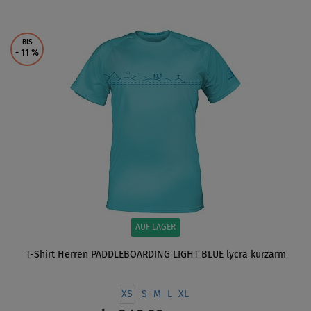
ANZEIGEN
BIS
- 11
%
AUF LAGER
T-Shirt Herren PADDLEBOARDING LIGHT BLUE lycra kurzarm
XS
S
M
L
XL