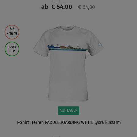
ab
€ 54,00
€ 64,00
ANZEIGEN
BIS
- 16
%
UNSER
TIPP
AUF LAGER
T-Shirt Herren PADDLEBOARDING WHITE lycra kurzarm