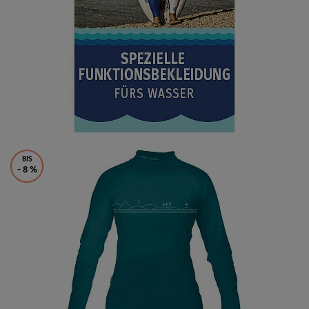
BIS
- 8
%