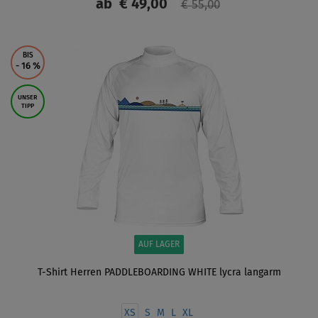
ab
€ 49,00
€ 55,00
ANZEIGEN
BIS
- 16
%
UNSER
TIPP
AUF LAGER
T-Shirt Herren PADDLEBOARDING WHITE lycra langarm
XS
S
M
L
XL