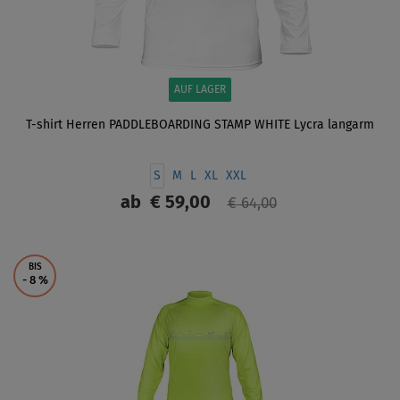
AUF LAGER
T-shirt Herren PADDLEBOARDING STAMP WHITE Lycra langarm
S
M
L
XL
XXL
ab
€ 59,00
€ 64,00
ANZEIGEN
BIS
- 8
%