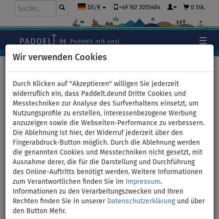
+49 162 3055484
0 Stk.
DE/€
Wir verwenden Cookies
Hauptseite
>
Bekleidung
>
T-Shirts
>
LYCRA
Durch Klicken auf "Akzeptieren" willigen Sie jederzeit
widerruflich ein, dass Paddelt.deund Dritte Cookies und
Messtechniken zur Analyse des Surfverhaltens einsetzt, um
LYCRA - T-Shirts fürs Wasser
Nutzungsprofile zu erstellen, interessenbezogene Werbung
anzuzeigen sowie die Webseiten-Performance zu verbessern.
Stylische T-Shirts aus funktionellen Materialien bieten sowohl
Die Ablehnung ist hier, der Widerruf jederzeit über den
Komfort als auch Schutz beim Stand-up-Paddling. T-Shirts mit
Fingerabdruck-Button möglich. Durch die Ablehnung werden
kurzen oder langen Ärmeln schützen Sie vor der Sonne, während
die genannten Cookies und Messtechniken nicht gesetzt, mit
Sie auf dem Board sind. Die Kleidung schützt vor UV-Strahlung
Ausnahme derer, die für die Darstellung und Durchführung
sowohl im Wasser als auch auf der Wasseroberfläche und auch
des Online-Auftritts benötigt werden. Weitere Informationen
vor möglichen
Abschürfungen durch zum Beispiel Sand oder das
zum Verantwortlichen finden Sie im
Impressum
.
SUP-Board.
Informationen zu den Verarbeitungszwecken und Ihren
Rechten finden Sie in unserer
Datenschutzerklärung
und über
den Button Mehr.