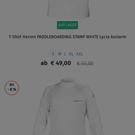
AUF LAGER
T-Shirt Herren PADDLEBOARDING STAMP WHITE Lycra kurzarm
S
M
L
XL
XXL
ab
€ 49,00
€ 55,00
ANZEIGEN
BIS
- 8
%