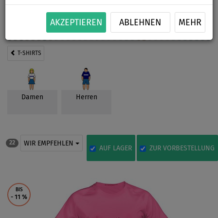
AKZEPTIEREN
ABLEHNEN
MEHR
T-SHIRTS
Damen
Herren
WIR EMPFEHLEN
22
AUF LAGER
ZUR VORBESTELLUNG
BIS
- 11
%