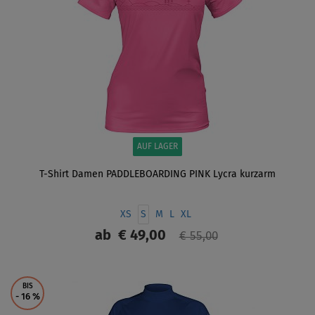
AUF LAGER
T-Shirt Damen PADDLEBOARDING PINK Lycra kurzarm
XS
S
M
L
XL
ab
€ 49,00
€ 55,00
ANZEIGEN
BIS
- 16
%