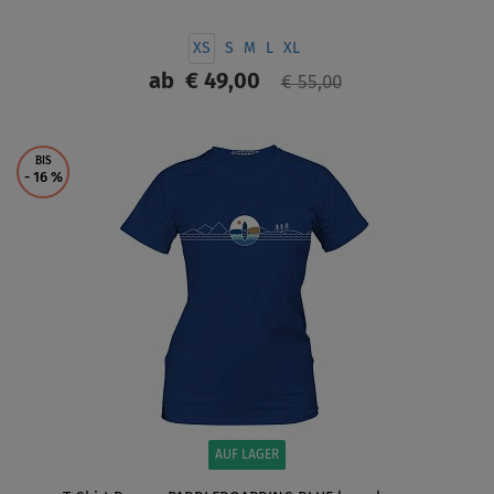
XS
S
M
L
XL
ab
€ 49,00
€ 55,00
ANZEIGEN
BIS
- 16
%
AUF LAGER