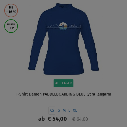
BIS
- 16
%
UNSER
TIPP
AUF LAGER
T-Shirt Damen PADDLEBOARDING BLUE lycra langarm
XS
S
M
L
XL
ab
€ 54,00
€ 64,00