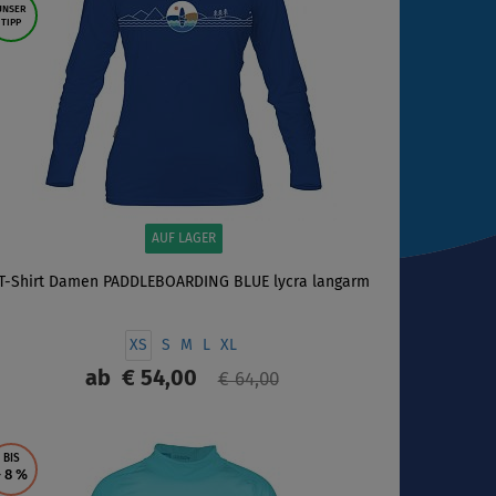
UNSER
TIPP
AUF LAGER
T-Shirt Damen PADDLEBOARDING BLUE lycra langarm
XS
S
M
L
XL
ab
€ 54,00
€ 64,00
ANZEIGEN
BIS
- 8
%