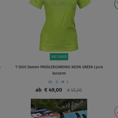
AUF LAGER
m
T-Shirt Damen PADDLEBOARDING NEON GREEN Lycra
kurzarm
XS
S
M
L
ab
€ 49,00
€ 55,00
ANZEIGEN