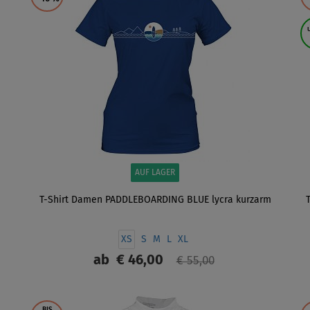
AUF LAGER
T-Shirt Damen PADDLEBOARDING BLUE lycra kurzarm
XS
S
M
L
XL
ab
€ 46,00
€ 55,00
ANZEIGEN