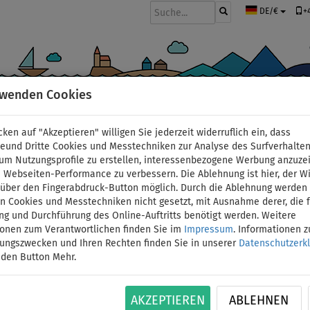
+
DE/€
rwenden Cookies
BOOTE UND MOTOREN
PADDEL
SEGEL
BEKLEIDUNG
ZUBEHÖ
cken auf "Akzeptieren" willigen Sie jederzeit widerruflich ein, dass
men
deund Dritte Cookies und Messtechniken zur Analyse des Surfverhalte
 um Nutzungsprofile zu erstellen, interessenbezogene Werbung anzuze
 Webseiten-Performance zu verbessern. Die Ablehnung ist hier, der W
rs Wasser
t über den Fingerabdruck-Button möglich. Durch die Ablehnung werden 
 Cookies und Messtechniken nicht gesetzt, mit Ausnahme derer, die f
ng und Durchführung des Online-Auftritts benötigt werden. Weitere
ionen zum Verantwortlichen finden Sie im
Impressum
. Informationen 
tungszwecken und Ihren Rechten finden Sie in unserer
Datenschutzerk
 den Button Mehr.
AKZEPTIEREN
ABLEHNEN