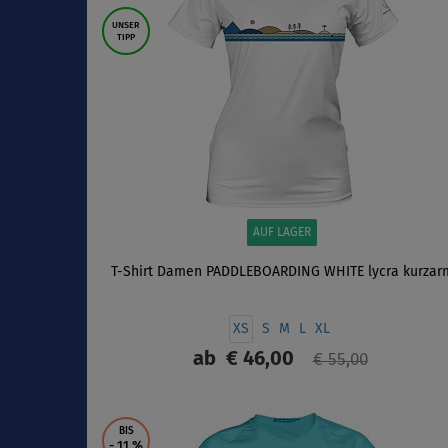
UNSER
TIPP
AUF LAGER
T-Shirt Damen PADDLEBOARDING WHITE lycra kurzar
XS
S
M
L
XL
ab
€ 46,00
€ 55,00
ANZEIGEN
BIS
- 11
%