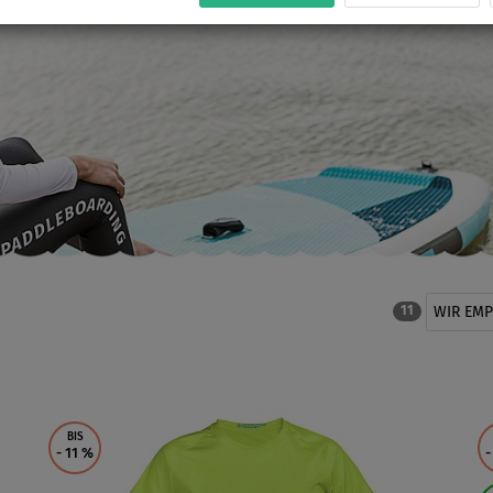
WIR EM
11
BIS
- 11
%
-