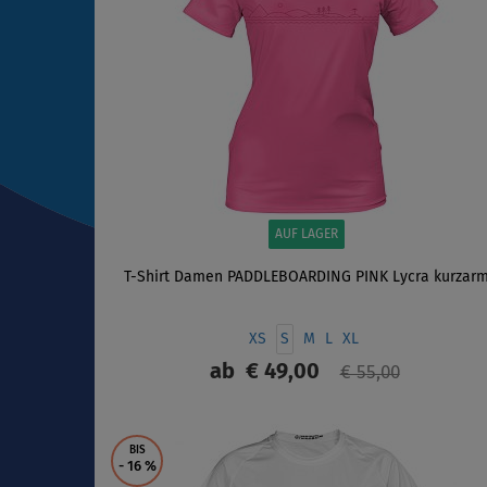
AUF LAGER
T-Shirt Damen PADDLEBOARDING PINK Lycra kurzar
XS
S
M
L
XL
ab
€ 49,00
€ 55,00
ANZEIGEN
BIS
- 16
%