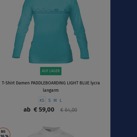
AUF LAGER
T-Shirt Damen PADDLEBOARDING LIGHT BLUE lycra
langarm
XS
S
M
L
ab
€ 59,00
€ 64,00
ANZEIGEN
BIS
 16
%