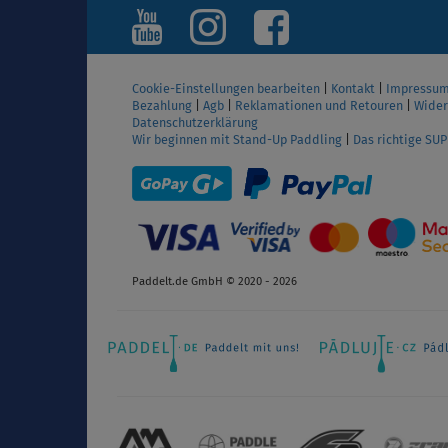
Cookie-Einstellungen bearbeiten
|
Kontakt
|
Impressu
Bezahlung
|
Agb
|
Reklamationen und Retouren
|
Wider
Datenschutzerklärung
Wir beginnen mit Stand-Up Paddling
|
Das richtige SU
Paddelt.de GmbH © 2020 - 2026