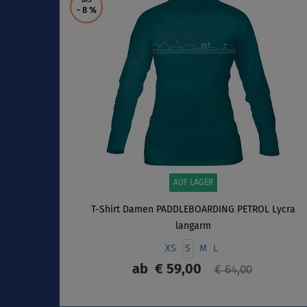
BIS
- 8
%
AUF LAGER
T-Shirt Damen PADDLEBOARDING PETROL Lycra
langarm
XS
S
M
L
ab
€ 59,00
€ 64,00
ANZEIGEN