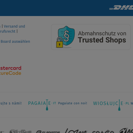
m
|
Versand und
rufsrecht
|
P Board auswählen