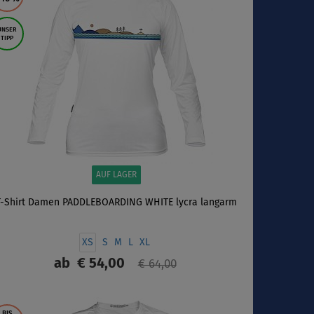
UNSER
TIPP
AUF LAGER
T-Shirt Damen PADDLEBOARDING WHITE lycra langarm
XS
S
M
L
XL
ab
€ 54,00
€ 64,00
ANZEIGEN