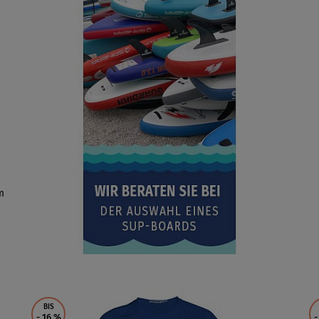
m
BIS
- 16
%
-