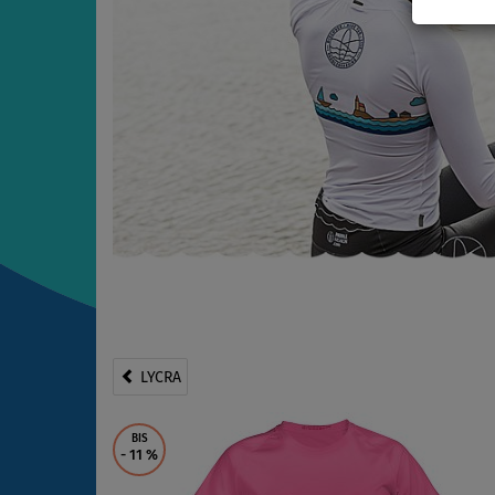
LYCRA
BIS
- 11
%