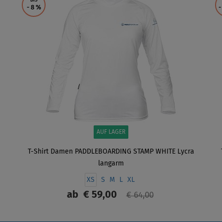
BIS
- 8
%
-
AUF LAGER
T-Shirt Damen PADDLEBOARDING STAMP WHITE Lycra
langarm
XS
S
M
L
XL
ab
€ 59,00
€ 64,00
ANZEIGEN