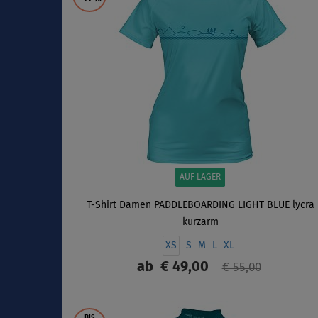
AUF LAGER
T-Shirt Damen PADDLEBOARDING LIGHT BLUE lycra
kurzarm
XS
S
M
L
XL
ab
€ 49,00
€ 55,00
ANZEIGEN