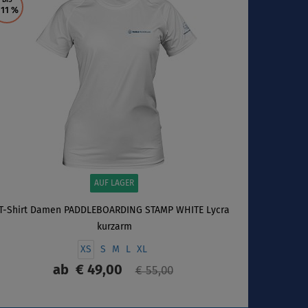
BIS
 11
%
AUF LAGER
T-Shirt Damen PADDLEBOARDING STAMP WHITE Lycra
kurzarm
XS
S
M
L
XL
ab
€ 49,00
€ 55,00
ANZEIGEN