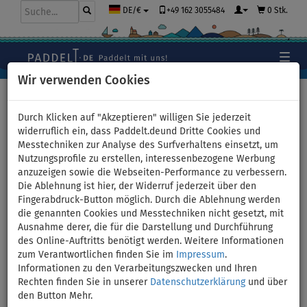
+49 162 3055484
0 Stk.
DE/€
Wir verwenden Cookies
Hauptseite
>
Bekleidung
>
T-Shirts
>
LYCRA
>
Damen
Durch Klicken auf "Akzeptieren" willigen Sie jederzeit
widerruflich ein, dass Paddelt.deund Dritte Cookies und
Messtechniken zur Analyse des Surfverhaltens einsetzt, um
Nutzungsprofile zu erstellen, interessenbezogene Werbung
T-Shirt Damen
anzuzeigen sowie die Webseiten-Performance zu verbessern.
Die Ablehnung ist hier, der Widerruf jederzeit über den
PADDLEBOARDING NEON
Fingerabdruck-Button möglich. Durch die Ablehnung werden
die genannten Cookies und Messtechniken nicht gesetzt, mit
GREEN Lycra kurzarm - Größe:
Ausnahme derer, die für die Darstellung und Durchführung
des Online-Auftritts benötigt werden. Weitere Informationen
M
zum Verantwortlichen finden Sie im
Impressum
.
Informationen zu den Verarbeitungszwecken und Ihren
Rechten finden Sie in unserer
Datenschutzerklärung
und über
BIS
-11
%
den Button Mehr.