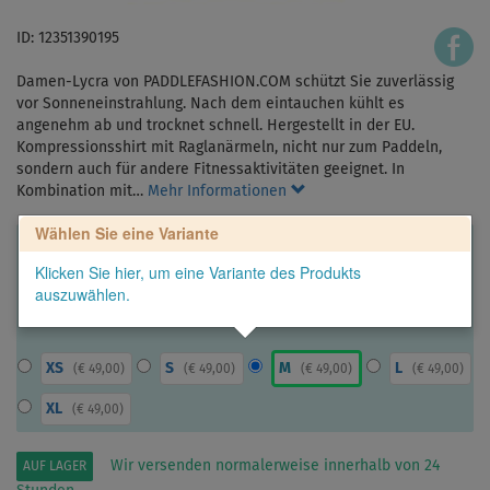
ID: 12351390195
Damen-Lycra von PADDLEFASHION.COM schützt Sie zuverlässig
vor Sonneneinstrahlung. Nach dem eintauchen kühlt es
angenehm ab und trocknet schnell. Hergestellt in der EU.
Kompressionsshirt mit Raglanärmeln, nicht nur zum Paddeln,
sondern auch für andere Fitnessaktivitäten geeignet. In
Kombination mit…
Mehr Informationen
Wählen Sie eine Variante
Klicken Sie hier, um eine Variante des Produkts
auszuwählen.
XS
S
M
L
(
€ 49,00
)
(
€ 49,00
)
(
€ 49,00
)
(
€ 49,00
)
XL
(
€ 49,00
)
Wir versenden normalerweise innerhalb von 24
AUF LAGER