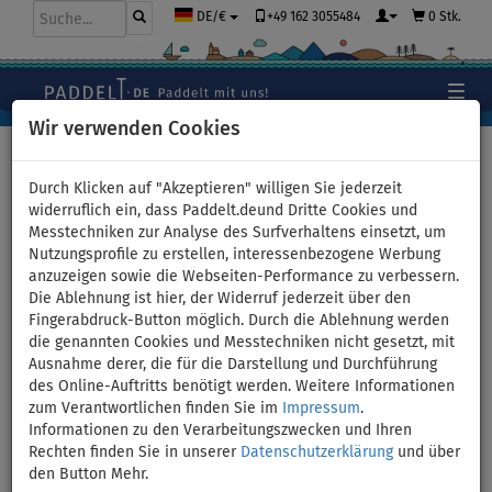
+49 162 3055484
0 Stk.
DE/€
Wir verwenden Cookies
Hauptseite
>
Bekleidung
>
T-Shirts
>
LYCRA
>
Damen
Durch Klicken auf "Akzeptieren" willigen Sie jederzeit
widerruflich ein, dass Paddelt.deund Dritte Cookies und
Messtechniken zur Analyse des Surfverhaltens einsetzt, um
Nutzungsprofile zu erstellen, interessenbezogene Werbung
T-Shirt Damen
anzuzeigen sowie die Webseiten-Performance zu verbessern.
Die Ablehnung ist hier, der Widerruf jederzeit über den
PADDLEBOARDING STAMP
Fingerabdruck-Button möglich. Durch die Ablehnung werden
die genannten Cookies und Messtechniken nicht gesetzt, mit
WHITE Lycra langarm - Größe:
Ausnahme derer, die für die Darstellung und Durchführung
des Online-Auftritts benötigt werden. Weitere Informationen
XS
zum Verantwortlichen finden Sie im
Impressum
.
Informationen zu den Verarbeitungszwecken und Ihren
Rechten finden Sie in unserer
Datenschutzerklärung
und über
BIS
-8
%
den Button Mehr.