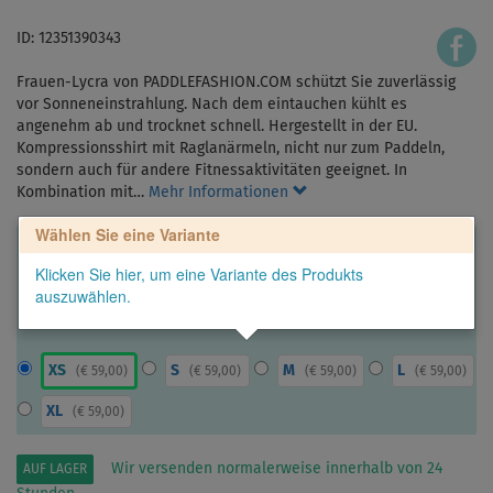
ID: 12351390343
Frauen-Lycra von PADDLEFASHION.COM schützt Sie zuverlässig
vor Sonneneinstrahlung. Nach dem eintauchen kühlt es
angenehm ab und trocknet schnell. Hergestellt in der EU.
Kompressionsshirt mit Raglanärmeln, nicht nur zum Paddeln,
sondern auch für andere Fitnessaktivitäten geeignet. In
Kombination mit…
Mehr Informationen
Wählen Sie eine Variante
Klicken Sie hier, um eine Variante des Produkts
auszuwählen.
XS
S
M
L
(
€ 59,00
)
(
€ 59,00
)
(
€ 59,00
)
(
€ 59,00
)
XL
(
€ 59,00
)
Wir versenden normalerweise innerhalb von 24
AUF LAGER