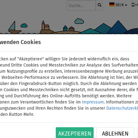
+
DE/€
rwenden Cookies
BOOTE UND MOTOREN
PADDEL
SEGEL
BEKLEIDUNG
ZUBEHÖ
cken auf "Akzeptieren" willigen Sie jederzeit widerruflich ein, dass
deund Dritte Cookies und Messtechniken zur Analyse des Surfverhalte
 um Nutzungsprofile zu erstellen, interessenbezogene Werbung anzuze
 Webseiten-Performance zu verbessern. Die Ablehnung ist hier, der W
Stirnband PADDLEBOA
t über den Fingerabdruck-Button möglich. Durch die Ablehnung werden 
 Cookies und Messtechniken nicht gesetzt, mit Ausnahme derer, die f
ng und Durchführung des Online-Auftritts benötigt werden. Weitere
ionen zum Verantwortlichen finden Sie im
Impressum
. Informationen 
ID: 12351390216
tungszwecken und Ihren Rechten finden Sie in unserer
Datenschutzerk
 den Button Mehr.
Sport-Stirnband, das Kopf und Ohren warm hält
NICHT LAGERND
AKZEPTIEREN
ABLEHNEN