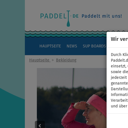
Wir ve
HAUPTSEITE
NEWS
SUP BOARDS
KAJAKS
Durch Kli
Hauptseite
>
Bekleidung
Paddelt.
einsetzt,
sowie die
jederzei
genannten
Darstellu
Informat
Verarbei
und über