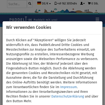
+49 162 3055484
0 Stk.
DE/€
Wir verwenden Cookies
Hauptseite
>
Bekleidung
>
T-Shirts
>
LYCRA
>
Herren
Durch Klicken auf "Akzeptieren" willigen Sie jederzeit
widerruflich ein, dass Paddelt.deund Dritte Cookies und
Messtechniken zur Analyse des Surfverhaltens einsetzt, um
Nutzungsprofile zu erstellen, interessenbezogene Werbung
T-Shirt Herren
anzuzeigen sowie die Webseiten-Performance zu verbessern.
Die Ablehnung ist hier, der Widerruf jederzeit über den
PADDLEBOARDING WHITE lycra
Fingerabdruck-Button möglich. Durch die Ablehnung werden
die genannten Cookies und Messtechniken nicht gesetzt, mit
langarm - Größe: XS
Ausnahme derer, die für die Darstellung und Durchführung
des Online-Auftritts benötigt werden. Weitere Informationen
zum Verantwortlichen finden Sie im
Impressum
.
BIS
UNSER
-16
%
TIPP
Informationen zu den Verarbeitungszwecken und Ihren
Rechten finden Sie in unserer
Datenschutzerklärung
und über
Previous
Nex
den Button Mehr.