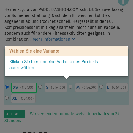
Herren-Lycra von PADDLEFASHION.COM schützt Sie zuverlässig
vor Sonneneinstrahlung. Nach dem Einweichen kühlt es
angenehm ab und trocknet schnell. Hergestellt in der EU.
Kompressionsshirt mit Raglanärmeln, nicht nur zum Paddeln,
sondern auch für andere Fitnessaktivitäten geeignet. In
Kombination…
Mehr Informationen
Wählen Sie eine Variante
Klicken Sie hier, um eine Variante des Produkts
auszuwählen.
XS
S
M
L
(
€ 54,00
)
(
€ 54,00
)
(
€ 54,00
)
(
€ 54,00
)
XL
(
€ 54,00
)
Wir versenden normalerweise innerhalb von 24
AUF LAGER
Stunden.