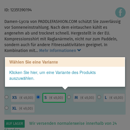
ID: 12351390194
Damen-Lycra von PADDLEFASHION.COM schützt Sie zuverlässig
vor Sonneneinstrahlung. Nach dem eintauchen kühlt es
angenehm ab und trocknet schnell. Hergestellt in der EU.
Kompressionsshirt mit Raglanärmeln, nicht nur zum Paddeln,
sondern auch für andere Fitnessaktivitäten geeignet. In
Kombination mit…
Mehr Informationen
Wählen Sie eine Variante
Klicken Sie hier, um eine Variante des Produkts
auszuwählen.
XS
S
M
L
(
€ 49,00
)
(
€ 49,00
)
(
€ 49,00
)
(
€ 49,00
)
XL
(
€ 49,00
)
Wir versenden normalerweise innerhalb von 24
AUF LAGER