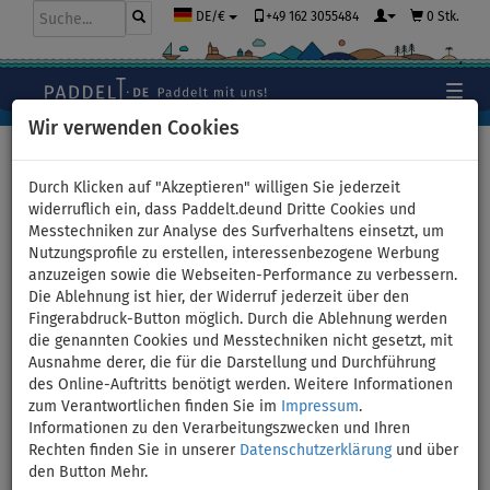
+49 162 3055484
0 Stk.
DE/€
Wir verwenden Cookies
Hauptseite
>
Bekleidung
>
T-Shirts
>
LYCRA
>
Damen
Durch Klicken auf "Akzeptieren" willigen Sie jederzeit
widerruflich ein, dass Paddelt.deund Dritte Cookies und
Messtechniken zur Analyse des Surfverhaltens einsetzt, um
Nutzungsprofile zu erstellen, interessenbezogene Werbung
T-Shirt Damen
anzuzeigen sowie die Webseiten-Performance zu verbessern.
Die Ablehnung ist hier, der Widerruf jederzeit über den
PADDLEBOARDING NEON
Fingerabdruck-Button möglich. Durch die Ablehnung werden
die genannten Cookies und Messtechniken nicht gesetzt, mit
GREEN Lycra kurzarm - Größe:
Ausnahme derer, die für die Darstellung und Durchführung
des Online-Auftritts benötigt werden. Weitere Informationen
S
zum Verantwortlichen finden Sie im
Impressum
.
Informationen zu den Verarbeitungszwecken und Ihren
Rechten finden Sie in unserer
Datenschutzerklärung
und über
BIS
-11
%
den Button Mehr.