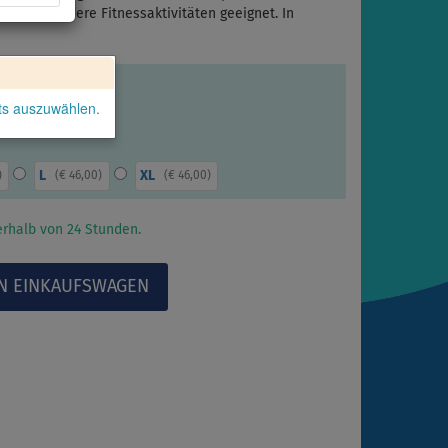
uch für andere Fitnessaktivitäten geeignet. In
kts auszuwählen.
L
XL
)
(
€ 46,00
)
(
€ 46,00
)
rhalb von 24 Stunden.