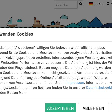
+
DE/€
rwenden Cookies
BOOTE UND MOTOREN
PADDEL
SEGEL
BEKLEIDUNG
ZUBEHÖ
cken auf "Akzeptieren" willigen Sie jederzeit widerruflich ein, dass
men
deund Dritte Cookies und Messtechniken zur Analyse des Surfverhalte
 um Nutzungsprofile zu erstellen, interessenbezogene Werbung anzuze
 Webseiten-Performance zu verbessern. Die Ablehnung ist hier, der W
T-Shirt Damen PADDLE
t über den Fingerabdruck-Button möglich. Durch die Ablehnung werden 
 Cookies und Messtechniken nicht gesetzt, mit Ausnahme derer, die f
ng und Durchführung des Online-Auftritts benötigt werden. Weitere
kurzarm - Größe: XS
ionen zum Verantwortlichen finden Sie im
Impressum
. Informationen 
tungszwecken und Ihren Rechten finden Sie in unserer
Datenschutzerk
BIS
 den Button Mehr.
ID: 12351388941
-16
%
Damen-Lycra von PADDLEFASHION.COM schützt S
AKZEPTIEREN
ABLEHNEN
eintauchen kühlt es angenehm ab und trocknet s