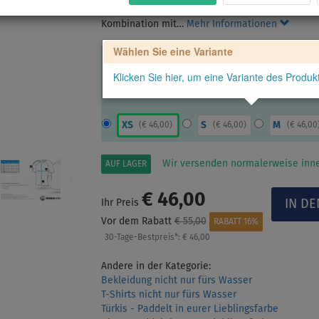
Raglanärmeln, nicht nur zum Paddeln, sondern a
Kombination mit…
Mehr Informationen
Wählen Sie eine Variante
Klicken Sie hier, um eine Variante des Produ
XS
S
M
(
€ 46,00
)
(
€ 46,00
)
(
€ 46,00
Wir versenden normalerweise inne
AUF LAGER
€ 46,00
Ihr Preis
Vor dem Rabatt
€ 55,00
RABATT 16%
30-Tage-Bestpreis*:
€ 46,00
Andere in der Kategorie:
Bekleidung nicht nur fürs Wasser
T-Shirts nicht nur fürs Wasser
Türkis - Paddelt in eurer Lieblingsfarbe