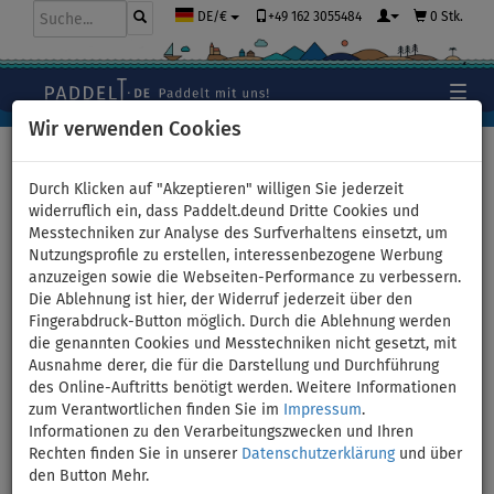
+49 162 3055484
0 Stk.
DE/€
Wir verwenden Cookies
Hauptseite
>
Bekleidung
>
T-Shirts
>
LYCRA
>
Damen
Durch Klicken auf "Akzeptieren" willigen Sie jederzeit
widerruflich ein, dass Paddelt.deund Dritte Cookies und
Messtechniken zur Analyse des Surfverhaltens einsetzt, um
Nutzungsprofile zu erstellen, interessenbezogene Werbung
T-Shirt Damen
anzuzeigen sowie die Webseiten-Performance zu verbessern.
Die Ablehnung ist hier, der Widerruf jederzeit über den
PADDLEBOARDING WHITE lycra
Fingerabdruck-Button möglich. Durch die Ablehnung werden
die genannten Cookies und Messtechniken nicht gesetzt, mit
kurzarm - Größe: XL
Ausnahme derer, die für die Darstellung und Durchführung
des Online-Auftritts benötigt werden. Weitere Informationen
zum Verantwortlichen finden Sie im
Impressum
.
BIS
UNSER
-16
%
TIPP
Informationen zu den Verarbeitungszwecken und Ihren
Rechten finden Sie in unserer
Datenschutzerklärung
und über
Previous
Nex
den Button Mehr.