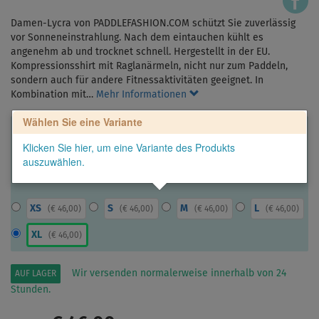
Damen-Lycra von PADDLEFASHION.COM schützt Sie zuverlässig
vor Sonneneinstrahlung. Nach dem eintauchen kühlt es
angenehm ab und trocknet schnell. Hergestellt in der EU.
Kompressionsshirt mit Raglanärmeln, nicht nur zum Paddeln,
sondern auch für andere Fitnessaktivitäten geeignet. In
Kombination mit…
Mehr Informationen
Wählen Sie eine Variante
Klicken Sie hier, um eine Variante des Produkts
auszuwählen.
XS
S
M
L
(
€ 46,00
)
(
€ 46,00
)
(
€ 46,00
)
(
€ 46,00
)
XL
(
€ 46,00
)
Wir versenden normalerweise innerhalb von 24
AUF LAGER
Stunden.