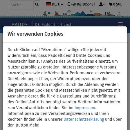
+49 162 3055484
0 Stk.
DE/€
Wir verwenden Cookies
Hauptseite
>
Bekleidung
Durch Klicken auf "Akzeptieren" willigen Sie jederzeit
widerruflich ein, dass Paddelt.deund Dritte Cookies und
Messtechniken zur Analyse des Surfverhaltens einsetzt, um
T-Shirt Damen
Nutzungsprofile zu erstellen, interessenbezogene Werbung
anzuzeigen sowie die Webseiten-Performance zu verbessern.
PADDLEBOARDING DARK PINK
Die Ablehnung ist hier, der Widerruf jederzeit über den
Fingerabdruck-Button möglich. Durch die Ablehnung werden
Lycra langarm - Größe: XS
die genannten Cookies und Messtechniken nicht gesetzt, mit
Ausnahme derer, die für die Darstellung und Durchführung
des Online-Auftritts benötigt werden. Weitere Informationen
BIS
-8
%
zum Verantwortlichen finden Sie im
Impressum
.
Informationen zu den Verarbeitungszwecken und Ihren
Previous
Nex
Rechten finden Sie in unserer
Datenschutzerklärung
und über
den Button Mehr.