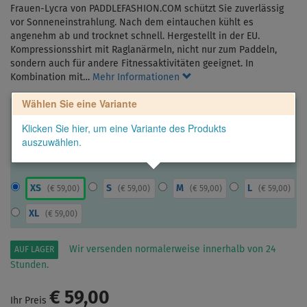
Frauen-Lycra von PADDLEFASHION.COM schützt Sie zuverlässig
vor Sonneneinstrahlung. Nach dem eintauchen kühlt es
angenehm ab und trocknet schnell. Hergestellt in der EU.
Kompressionsshirt mit Raglanärmeln, nicht nur zum Paddeln,
sondern auch für andere Fitnessaktivitäten geeignet. In
Kombination mit…
Mehr Informationen
Wählen Sie eine Variante
Klicken Sie hier, um eine Variante des Produkts
auszuwählen.
XS
S
M
L
(
€ 59,00
)
(
€ 59,00
)
(
€ 59,00
)
(
€ 59,00
)
XL
(
€ 59,00
)
Wir versenden normalerweise innerhalb von 24
AUF LAGER
Stunden.
€ 59,00
Ihr Preis