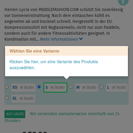
Herren-Lycra von PADDLEFASHION.COM schützt Sie zuverlässig
vor Sonneneinstrahlung. Nach dem eintauchen kühlt es
angenehm ab und trocknet schnell. Hergestellt in der EU.
Kompressionsshirt mit Raglanärmeln, nicht nur zum Paddeln,
sondern auch für andere Fitnessaktivitäten geeignet. In
Kombination mit…
Mehr Informationen
Wählen Sie eine Variante
Klicken Sie hier, um eine Variante des Produkts
auszuwählen.
XS
S
M
L
(
€ 59,00
)
(
€ 59,00
)
(
€ 59,00
)
(
€ 59,00
)
XL
(
€ 59,00
)
Wir versenden normalerweise innerhalb von 24
AUF LAGER
Stunden.