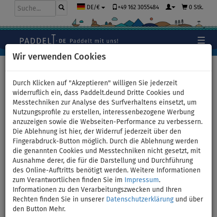
+49 162 3055484
0 Stk.
DE/€
Wir verwenden Cookies
Hauptseite
>
Bekleidung
>
T-Shirts
>
LYCRA
>
Herren
Durch Klicken auf "Akzeptieren" willigen Sie jederzeit
widerruflich ein, dass Paddelt.deund Dritte Cookies und
Messtechniken zur Analyse des Surfverhaltens einsetzt, um
Nutzungsprofile zu erstellen, interessenbezogene Werbung
T-shirt Herren
anzuzeigen sowie die Webseiten-Performance zu verbessern.
Die Ablehnung ist hier, der Widerruf jederzeit über den
PADDLEBOARDING PETROL
Fingerabdruck-Button möglich. Durch die Ablehnung werden
die genannten Cookies und Messtechniken nicht gesetzt, mit
Lycra langarm - Größe: S
Ausnahme derer, die für die Darstellung und Durchführung
des Online-Auftritts benötigt werden. Weitere Informationen
zum Verantwortlichen finden Sie im
Impressum
.
BIS
-8
%
Informationen zu den Verarbeitungszwecken und Ihren
Rechten finden Sie in unserer
Datenschutzerklärung
und über
Previous
Nex
den Button Mehr.