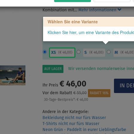
Raglanärmeln, nicht nur zum Paddeln, sondern a
Kombination mit…
Mehr Informationen
Wählen Sie eine Variante
Klicken Sie hier, um eine Variante des Produ
XS
S
M
(
€ 46,00
)
(
€ 46,00
)
(
€ 46,00
Wir versenden normalerweise inne
AUF LAGER
€ 46,00
Ihr Preis
Vor dem Rabatt
€ 55,00
RABATT 16%
30-Tage-Bestpreis*:
€ 46,00
Andere in der Kategorie:
Bekleidung nicht nur fürs Wasser
T-Shirts nicht nur fürs Wasser
Neon Grün - Paddelt in eurer Lieblingsfarbe