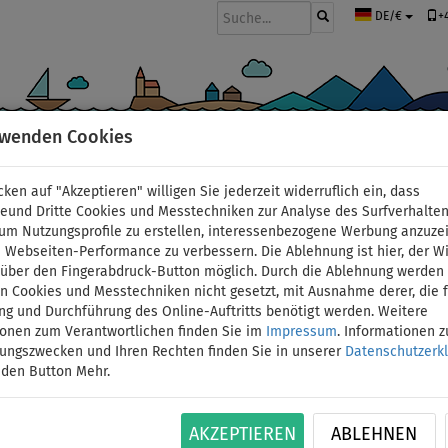
+
DE/€
rwenden Cookies
BOOTE UND MOTOREN
PADDEL
SEGEL
BEKLEIDUNG
ZUBEHÖ
cken auf "Akzeptieren" willigen Sie jederzeit widerruflich ein, dass
ren
deund Dritte Cookies und Messtechniken zur Analyse des Surfverhalte
 um Nutzungsprofile zu erstellen, interessenbezogene Werbung anzuze
 Webseiten-Performance zu verbessern. Die Ablehnung ist hier, der W
T-Shirt Herren PADDL
t über den Fingerabdruck-Button möglich. Durch die Ablehnung werden 
 Cookies und Messtechniken nicht gesetzt, mit Ausnahme derer, die f
ng und Durchführung des Online-Auftritts benötigt werden. Weitere
kurzarm - Größe: XS
ionen zum Verantwortlichen finden Sie im
Impressum
. Informationen 
tungszwecken und Ihren Rechten finden Sie in unserer
Datenschutzerk
BIS
 den Button Mehr.
UNSER
ID: 12351388947
-16
%
TIPP
Herren-Lycra von PADDLEFASHION.COM schützt S
AKZEPTIEREN
ABLEHNEN
eintauchen kühlt es angenehm ab und trocknet s