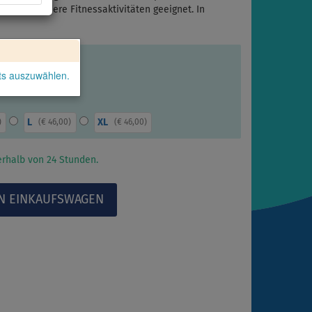
uch für andere Fitnessaktivitäten geeignet. In
kts auszuwählen.
L
XL
)
(
€ 46,00
)
(
€ 46,00
)
rhalb von 24 Stunden.