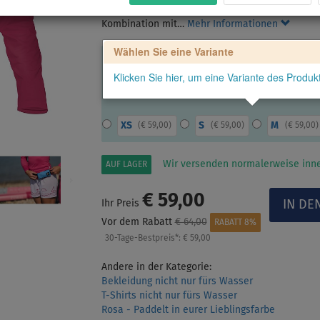
mit Raglanärmeln, nicht nur zum Paddeln, sonder
Kombination mit…
Mehr Informationen
Wählen Sie eine Variante
Klicken Sie hier, um eine Variante des Produ
XS
S
M
(
€ 59,00
)
(
€ 59,00
)
(
€ 59,00
)
Wir versenden normalerweise inne
AUF LAGER
€ 59,00
Ihr Preis
Vor dem Rabatt
€ 64,00
RABATT 8%
30-Tage-Bestpreis*:
€ 59,00
Andere in der Kategorie:
Bekleidung nicht nur fürs Wasser
T-Shirts nicht nur fürs Wasser
Rosa - Paddelt in eurer Lieblingsfarbe