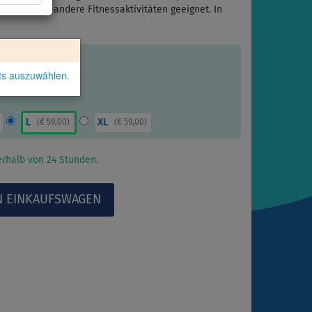
n auch für andere Fitnessaktivitäten geeignet. In
kts auszuwählen.
L
XL
(
€ 59,00
)
(
€ 59,00
)
rhalb von 24 Stunden.