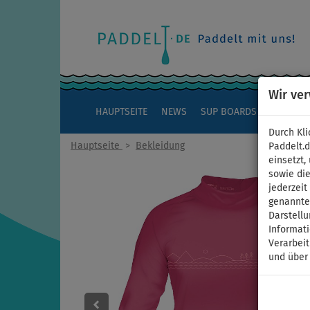
Wir ve
HAUPTSEITE
NEWS
SUP BOARDS
KAJAKS
Durch Kli
Hauptseite
>
Bekleidung
Paddelt.
einsetzt,
sowie die
jederzei
genannten
Darstellu
Informat
Verarbei
und über