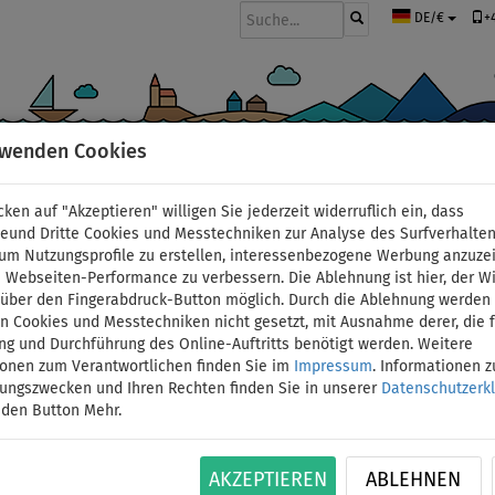
+
DE/€
rwenden Cookies
BOOTE UND MOTOREN
PADDEL
SEGEL
BEKLEIDUNG
ZUBEHÖ
cken auf "Akzeptieren" willigen Sie jederzeit widerruflich ein, dass
deund Dritte Cookies und Messtechniken zur Analyse des Surfverhalte
 um Nutzungsprofile zu erstellen, interessenbezogene Werbung anzuze
 Webseiten-Performance zu verbessern. Die Ablehnung ist hier, der W
T-Shirt Damen PADDL
t über den Fingerabdruck-Button möglich. Durch die Ablehnung werden 
 Cookies und Messtechniken nicht gesetzt, mit Ausnahme derer, die f
ng und Durchführung des Online-Auftritts benötigt werden. Weitere
Lycra langarm - Größe:
ionen zum Verantwortlichen finden Sie im
Impressum
. Informationen 
tungszwecken und Ihren Rechten finden Sie in unserer
Datenschutzerk
BIS
 den Button Mehr.
ID: 12351390190
-8
%
Frauen-Lycra von PADDLEFASHION.COM schützt S
AKZEPTIEREN
ABLEHNEN
dem eintauchen kühlt es angenehm ab und trockn