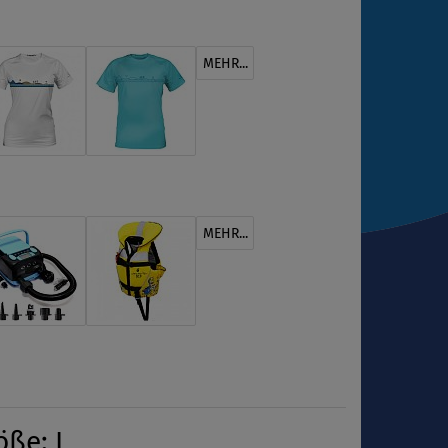
MEHR...
MEHR...
öße: L