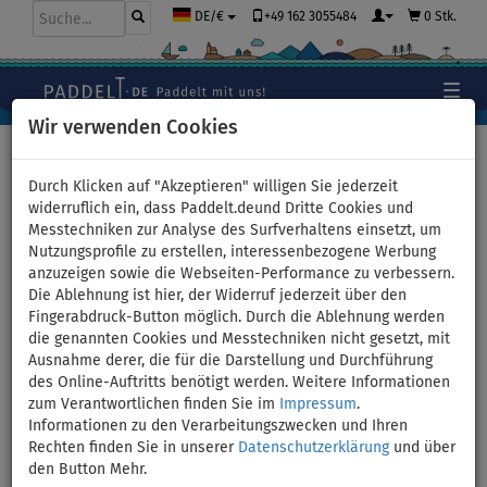
+49 162 3055484
0 Stk.
DE/€
Wir verwenden Cookies
Hauptseite
>
Bekleidung
>
T-Shirts
>
LYCRA
>
Herren
Durch Klicken auf "Akzeptieren" willigen Sie jederzeit
widerruflich ein, dass Paddelt.deund Dritte Cookies und
Messtechniken zur Analyse des Surfverhaltens einsetzt, um
Nutzungsprofile zu erstellen, interessenbezogene Werbung
T-Shirt Herren
anzuzeigen sowie die Webseiten-Performance zu verbessern.
Die Ablehnung ist hier, der Widerruf jederzeit über den
PADDLEBOARDING BLUE lycra
Fingerabdruck-Button möglich. Durch die Ablehnung werden
die genannten Cookies und Messtechniken nicht gesetzt, mit
kurzarm - Größe: S
Ausnahme derer, die für die Darstellung und Durchführung
des Online-Auftritts benötigt werden. Weitere Informationen
zum Verantwortlichen finden Sie im
Impressum
.
BIS
UNSER
-16
%
TIPP
Informationen zu den Verarbeitungszwecken und Ihren
Rechten finden Sie in unserer
Datenschutzerklärung
und über
Previous
Nex
den Button Mehr.