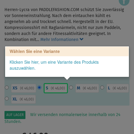
Herren-Lycra von PADDLEFASHION.COM schützt Sie zuverlässig
vor Sonneneinstrahlung. Nach dem eintauchen kühlt es
angenehm ab und trocknet schnell. Hergestellt in der EU.
Kompressionsshirt mit Raglanärmeln, nicht nur zum Paddeln,
sondern auch für andere Fitnessaktivitäten geeignet. In
Kombination mit…
Mehr Informationen
Wählen Sie eine Variante
Klicken Sie hier, um eine Variante des Produkts
auszuwählen.
XS
S
M
L
(
€ 46,00
)
(
€ 46,00
)
(
€ 46,00
)
(
€ 46,00
)
XL
(
€ 46,00
)
Wir versenden normalerweise innerhalb von 24
AUF LAGER
Stunden.