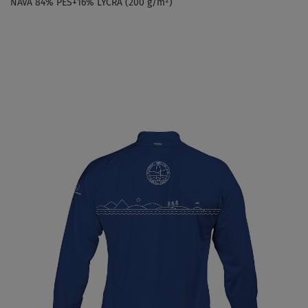
NAVA 84% PES+16% LYCRA (200 g/m²)