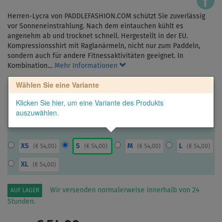
Herren-Lycra von PADDLEFASHION.COM schützt Sie zuverlässig
vor Sonneneinstrahlung. Nach dem eintauchen kühlt es
angenehm ab und trocknet schnell. Hergestellt in der EU.
Kompressionsshirt mit Raglanärmeln, nicht nur zum Paddeln,
sondern auch für andere Fitnessaktivitäten geeignet. In
Kombination…
Mehr Informationen
Wählen Sie eine Variante
Klicken Sie hier, um eine Variante des Produkts
auszuwählen.
XS
S
M
L
(
€ 54,00
)
(
€ 54,00
)
(
€ 54,00
)
(
€ 54,00
)
XL
(
€ 54,00
)
Wir versenden normalerweise innerhalb von 24
AUF LAGER
Stunden.