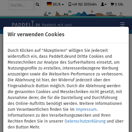
+49 162 3055484
0 Stk.
DE/€
Wir verwenden Cookies
Hauptseite
>
Bekleidung
>
T-Shirts
>
LYCRA
>
Herren
Durch Klicken auf "Akzeptieren" willigen Sie jederzeit
widerruflich ein, dass Paddelt.deund Dritte Cookies und
Messtechniken zur Analyse des Surfverhaltens einsetzt, um
Nutzungsprofile zu erstellen, interessenbezogene Werbung
T-shirt Herren
anzuzeigen sowie die Webseiten-Performance zu verbessern.
Die Ablehnung ist hier, der Widerruf jederzeit über den
PADDLEBOARDING BLUE lycra
Fingerabdruck-Button möglich. Durch die Ablehnung werden
die genannten Cookies und Messtechniken nicht gesetzt, mit
langarm - Größe: S
Ausnahme derer, die für die Darstellung und Durchführung
des Online-Auftritts benötigt werden. Weitere Informationen
zum Verantwortlichen finden Sie im
Impressum
.
BIS
UNSER
-16
%
TIPP
Informationen zu den Verarbeitungszwecken und Ihren
Rechten finden Sie in unserer
Datenschutzerklärung
und über
Previous
Nex
den Button Mehr.