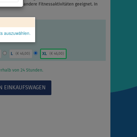
n auch für andere Fitnessaktivitäten geeignet. In
kts auszuwählen.
L
XL
(
€ 46,00
)
(
€ 46,00
)
rhalb von 24 Stunden.