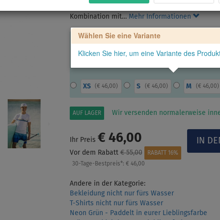
mit Raglanärmeln, nicht nur zum Paddeln, sonder
Kombination mit…
Mehr Informationen
Wählen Sie eine Variante
Klicken Sie hier, um eine Variante des Produ
XS
S
M
(
€ 46,00
)
(
€ 46,00
)
(
€ 46,00
)
Wir versenden normalerweise inne
AUF LAGER
€ 46,00
Ihr Preis
Vor dem Rabatt
€ 55,00
RABATT 16%
30-Tage-Bestpreis*:
€ 46,00
Andere in der Kategorie:
Bekleidung nicht nur fürs Wasser
T-Shirts nicht nur fürs Wasser
Neon Grün - Paddelt in eurer Lieblingsfarbe