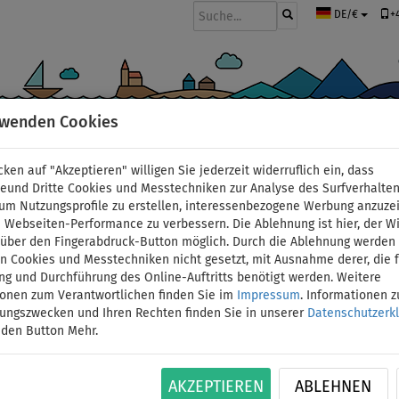
+
DE/€
rwenden Cookies
BOOTE UND MOTOREN
PADDEL
SEGEL
BEKLEIDUNG
ZUBEHÖ
cken auf "Akzeptieren" willigen Sie jederzeit widerruflich ein, dass
ren
deund Dritte Cookies und Messtechniken zur Analyse des Surfverhalte
 um Nutzungsprofile zu erstellen, interessenbezogene Werbung anzuze
 Webseiten-Performance zu verbessern. Die Ablehnung ist hier, der W
T-Shirt Herren PADDL
t über den Fingerabdruck-Button möglich. Durch die Ablehnung werden 
 Cookies und Messtechniken nicht gesetzt, mit Ausnahme derer, die f
ng und Durchführung des Online-Auftritts benötigt werden. Weitere
kurzarm - Größe: XL
ionen zum Verantwortlichen finden Sie im
Impressum
. Informationen 
tungszwecken und Ihren Rechten finden Sie in unserer
Datenschutzerk
BIS
 den Button Mehr.
UNSER
ID: 12351388939
-16
%
TIPP
Herren-Lycra von PADDLEFASHION.COM schützt S
AKZEPTIEREN
ABLEHNEN
dem eintauchen kühlt es angenehm ab und trockn