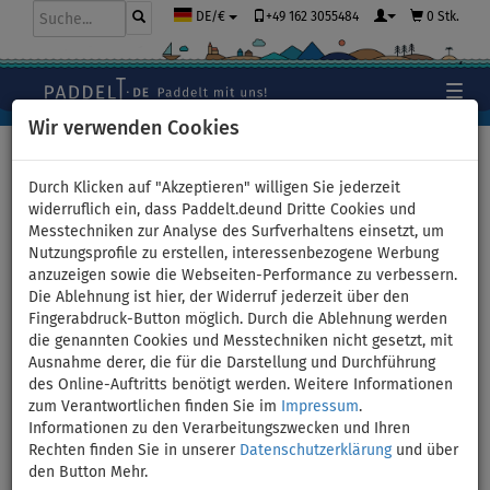
+49 162 3055484
0 Stk.
DE/€
Wir verwenden Cookies
Hauptseite
>
Bekleidung
>
Shorts
>
Damen
Durch Klicken auf "Akzeptieren" willigen Sie jederzeit
widerruflich ein, dass Paddelt.deund Dritte Cookies und
Messtechniken zur Analyse des Surfverhaltens einsetzt, um
Shorts Damen elastisch
Nutzungsprofile zu erstellen, interessenbezogene Werbung
anzuzeigen sowie die Webseiten-Performance zu verbessern.
PADDLEBOARDING BLUE -
Die Ablehnung ist hier, der Widerruf jederzeit über den
Fingerabdruck-Button möglich. Durch die Ablehnung werden
Größe: 42
die genannten Cookies und Messtechniken nicht gesetzt, mit
Ausnahme derer, die für die Darstellung und Durchführung
des Online-Auftritts benötigt werden. Weitere Informationen
BIS
UNSER
-16
%
TIPP
zum Verantwortlichen finden Sie im
Impressum
.
Informationen zu den Verarbeitungszwecken und Ihren
Previous
Nex
Rechten finden Sie in unserer
Datenschutzerklärung
und über
den Button Mehr.