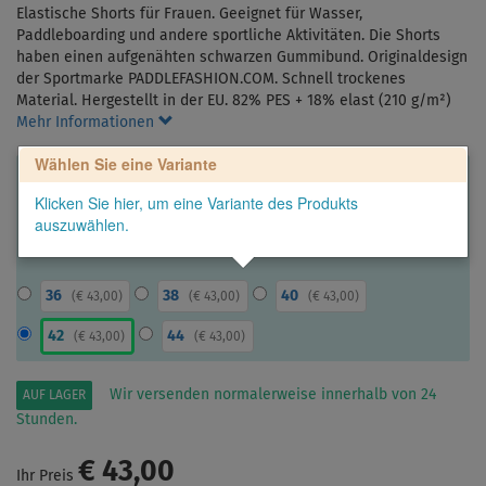
Elastische Shorts für Frauen. Geeignet für Wasser,
Paddleboarding und andere sportliche Aktivitäten. Die Shorts
haben einen aufgenähten schwarzen Gummibund. Originaldesign
der Sportmarke PADDLEFASHION.COM. Schnell trockenes
Material. Hergestellt in der EU. 82% PES + 18% elast (210 g/m²)
Mehr Informationen
Wählen Sie eine Variante
Klicken Sie hier, um eine Variante des Produkts
auszuwählen.
36
38
40
(
€ 43,00
)
(
€ 43,00
)
(
€ 43,00
)
42
44
(
€ 43,00
)
(
€ 43,00
)
Wir versenden normalerweise innerhalb von 24
AUF LAGER
Stunden.
€ 43,00
Ihr Preis