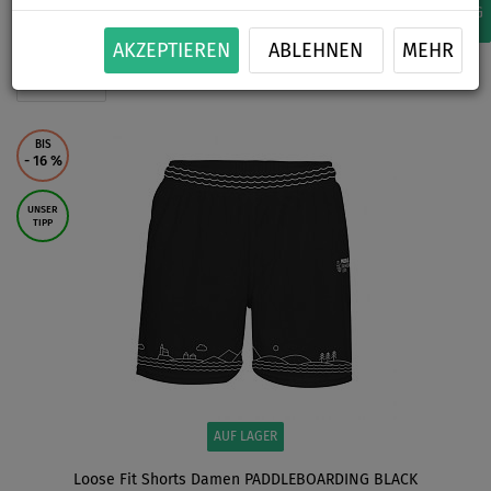
WIR EMPFEHLEN
6
AUF LAGER
ZUR VORBESTELLUNG
AKZEPTIEREN
ABLEHNEN
MEHR
SHORTS
BIS
- 16
%
UNSER
TIPP
AUF LAGER
Loose Fit Shorts Damen PADDLEBOARDING BLACK