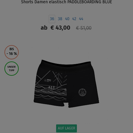
Shorts Damen elastisch PADDLEBOARDING BLUE
36
38
40
42
44
ab
€ 43,00
€ 51,00
ANZEIGEN
BIS
- 16
%
UNSER
TIPP
AUF LAGER