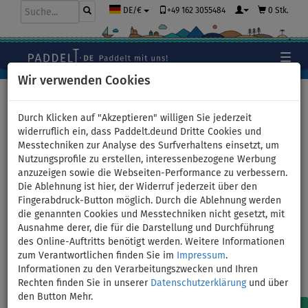
+49 162 3055484
0 Stk.
DE/€
Wir verwenden Cookies
Hauptseite
>
Bekleidung
>
Shorts
>
Damen
Durch Klicken auf "Akzeptieren" willigen Sie jederzeit
widerruflich ein, dass Paddelt.deund Dritte Cookies und
Messtechniken zur Analyse des Surfverhaltens einsetzt, um
Damen Shorts fürs Wasser
Nutzungsprofile zu erstellen, interessenbezogene Werbung
anzuzeigen sowie die Webseiten-Performance zu verbessern.
Die Ablehnung ist hier, der Widerruf jederzeit über den
Fingerabdruck-Button möglich. Durch die Ablehnung werden
die genannten Cookies und Messtechniken nicht gesetzt, mit
Ausnahme derer, die für die Darstellung und Durchführung
des Online-Auftritts benötigt werden. Weitere Informationen
zum Verantwortlichen finden Sie im
Impressum
.
Informationen zu den Verarbeitungszwecken und Ihren
Rechten finden Sie in unserer
Datenschutzerklärung
und über
den Button Mehr.