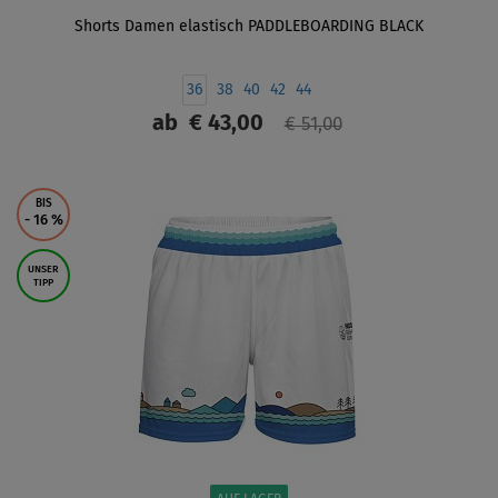
Shorts Damen elastisch PADDLEBOARDING BLACK
36
38
40
42
44
ab
€ 43,00
€ 51,00
ANZEIGEN
BIS
- 16
%
UNSER
TIPP