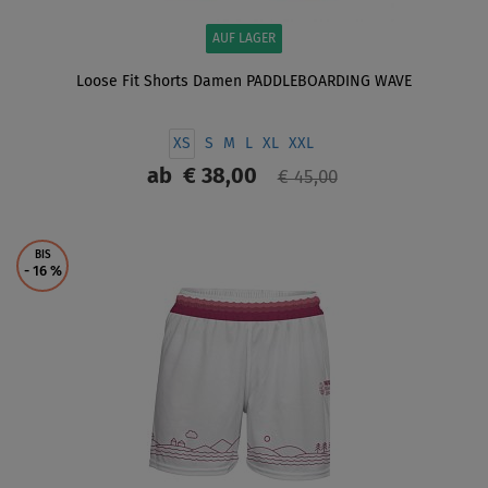
AUF LAGER
Loose Fit Shorts Damen PADDLEBOARDING WAVE
XS
S
M
L
XL
XXL
ab
€ 38,00
€ 45,00
ANZEIGEN
BIS
- 16
%