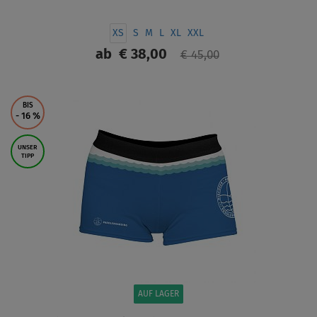
XS
S
M
L
XL
XXL
ab
€ 38,00
€ 45,00
ANZEIGEN
BIS
- 16
%
UNSER
TIPP
AUF LAGER