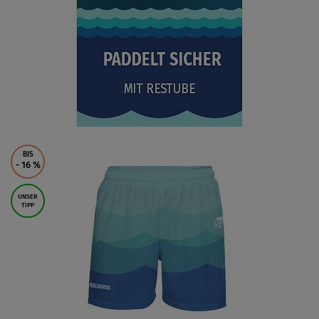
BIS
- 16
%
UNSER
TIPP