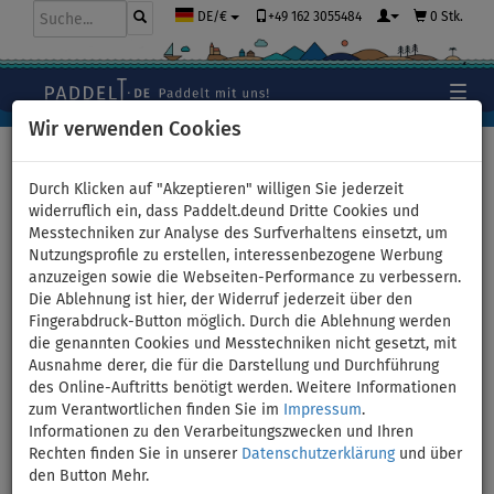
+49 162 3055484
0 Stk.
DE/€
Wir verwenden Cookies
Hauptseite
>
Bekleidung
>
Shorts
>
Damen
Durch Klicken auf "Akzeptieren" willigen Sie jederzeit
widerruflich ein, dass Paddelt.deund Dritte Cookies und
Messtechniken zur Analyse des Surfverhaltens einsetzt, um
Loose Fit Shorts Damen
Nutzungsprofile zu erstellen, interessenbezogene Werbung
anzuzeigen sowie die Webseiten-Performance zu verbessern.
PADDLEBOARDING BLACK -
Die Ablehnung ist hier, der Widerruf jederzeit über den
Fingerabdruck-Button möglich. Durch die Ablehnung werden
Größe: XL
die genannten Cookies und Messtechniken nicht gesetzt, mit
Ausnahme derer, die für die Darstellung und Durchführung
des Online-Auftritts benötigt werden. Weitere Informationen
BIS
UNSER
-16
%
TIPP
zum Verantwortlichen finden Sie im
Impressum
.
Informationen zu den Verarbeitungszwecken und Ihren
Previous
Nex
Rechten finden Sie in unserer
Datenschutzerklärung
und über
den Button Mehr.