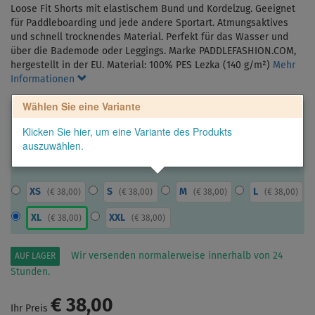
Loose Fit Shorts mit elastischem Bund und Kordelzug. Geeignet
für Paddleboarding und jede andere Sportart. Atmungsaktives
und schnell trocknendes Material. Perfekt für das Wasser und
über die Bademode oder Leggings. Marke PADDLEFASHION.COM,
hergestellt in der EU. Material: 100% PES Lezka (140 g/m²)
Mehr
Informationen
Wählen Sie eine Variante
Klicken Sie hier, um eine Variante des Produkts
auszuwählen.
XS
S
M
L
(
€ 38,00
)
(
€ 38,00
)
(
€ 38,00
)
(
€ 38,00
)
XL
XXL
(
€ 38,00
)
(
€ 38,00
)
Wir versenden normalerweise innerhalb von 24
AUF LAGER
Stunden.
€ 38,00
Ihr Preis