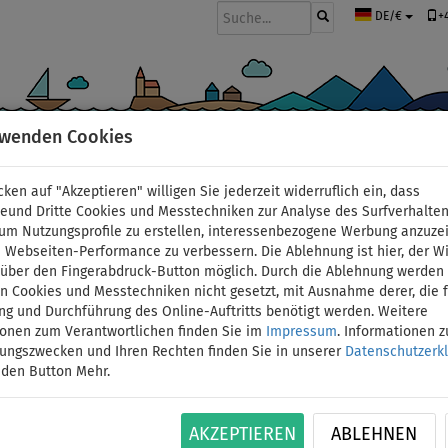
+
DE/€
rwenden Cookies
BOOTE UND MOTOREN
PADDEL
SEGEL
BEKLEIDUNG
ZUBEHÖ
cken auf "Akzeptieren" willigen Sie jederzeit widerruflich ein, dass
deund Dritte Cookies und Messtechniken zur Analyse des Surfverhalte
 um Nutzungsprofile zu erstellen, interessenbezogene Werbung anzuze
 Webseiten-Performance zu verbessern. Die Ablehnung ist hier, der W
Shorts Damen elasti
t über den Fingerabdruck-Button möglich. Durch die Ablehnung werden 
 Cookies und Messtechniken nicht gesetzt, mit Ausnahme derer, die f
ng und Durchführung des Online-Auftritts benötigt werden. Weitere
BLACK - Größe: 36
ionen zum Verantwortlichen finden Sie im
Impressum
. Informationen 
tungszwecken und Ihren Rechten finden Sie in unserer
Datenschutzerk
BIS
 den Button Mehr.
UNSER
ID: 12351389061
-16
%
TIPP
Elastische Shorts für Frauen. Geeignet für Wass
AKZEPTIEREN
ABLEHNEN
Die Shorts haben einen aufgenähten schwarzen