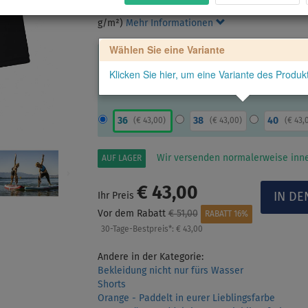
PADDLEFASHION.COM. Schnell trockenes Material.
g/m²)
Mehr Informationen
Wählen Sie eine Variante
Klicken Sie hier, um eine Variante des Produ
36
38
40
(
€ 43,00
)
(
€ 43,00
)
(
€ 43,
Wir versenden normalerweise inne
AUF LAGER
€ 43,00
Ihr Preis
Vor dem Rabatt
€ 51,00
RABATT 16%
30-Tage-Bestpreis*:
€ 43,00
Andere in der Kategorie:
Bekleidung nicht nur fürs Wasser
Shorts
Orange - Paddelt in eurer Lieblingsfarbe