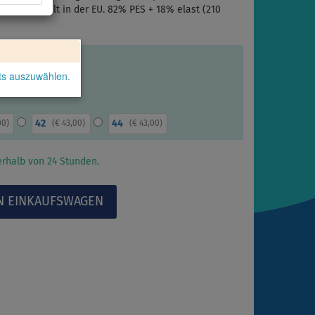
 Hergestellt in der EU. 82% PES + 18% elast (210
kts auszuwählen.
42
44
00
)
(
€ 43,00
)
(
€ 43,00
)
rhalb von 24 Stunden.