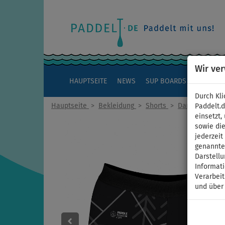
Wir ve
HAUPTSEITE
NEWS
SUP BOARDS
KAJAKS
Durch Kli
Hauptseite
>
Bekleidung
>
Shorts
>
Damen
Paddelt.
einsetzt,
sowie die
jederzei
genannten
Darstellu
Informat
Verarbei
und über