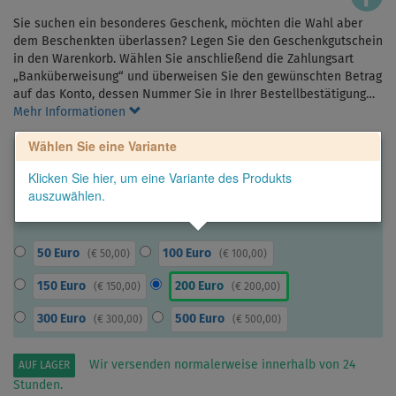
Sie suchen ein besonderes Geschenk, möchten die Wahl aber
dem Beschenkten überlassen? Legen Sie den Geschenkgutschein
in den Warenkorb. Wählen Sie anschließend die Zahlungsart
„Banküberweisung“ und überweisen Sie den gewünschten Betrag
auf das Konto, dessen Nummer Sie in Ihrer Bestellbestätigung…
Mehr Informationen
Wählen Sie eine Variante
Klicken Sie hier, um eine Variante des Produkts
auszuwählen.
50 Euro
100 Euro
(
€ 50,00
)
(
€ 100,00
)
150 Euro
200 Euro
(
€ 150,00
)
(
€ 200,00
)
300 Euro
500 Euro
(
€ 300,00
)
(
€ 500,00
)
Wir versenden normalerweise innerhalb von 24
AUF LAGER
Stunden.