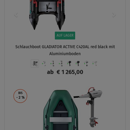
AUF LAGER
Schlauchboot GLADIATOR ACTIVE C420AL red black mit
Aluminiumboden
ab
€ 1 265,00
ANZEIGEN
BIS
- 2
%