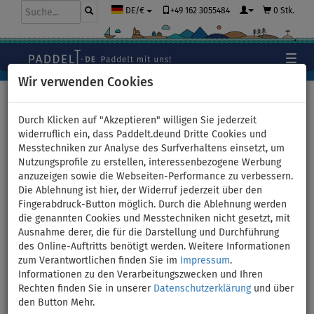
+49 162 3055484
0 Stk.
DE/€
Wir verwenden Cookies
Hauptseite
>
Schlauchboote und Motoren
Durch Klicken auf "Akzeptieren" willigen Sie jederzeit
widerruflich ein, dass Paddelt.deund Dritte Cookies und
Messtechniken zur Analyse des Surfverhaltens einsetzt, um
Geschenkgutschein für den
Nutzungsprofile zu erstellen, interessenbezogene Werbung
anzuzeigen sowie die Webseiten-Performance zu verbessern.
Kauf eines Schlauchbootes
Die Ablehnung ist hier, der Widerruf jederzeit über den
Fingerabdruck-Button möglich. Durch die Ablehnung werden
bei PADDELT.DE - Wert: 200
die genannten Cookies und Messtechniken nicht gesetzt, mit
Ausnahme derer, die für die Darstellung und Durchführung
Euro
des Online-Auftritts benötigt werden. Weitere Informationen
zum Verantwortlichen finden Sie im
Impressum
.
Informationen zu den Verarbeitungszwecken und Ihren
Rechten finden Sie in unserer
Datenschutzerklärung
und über
den Button Mehr.