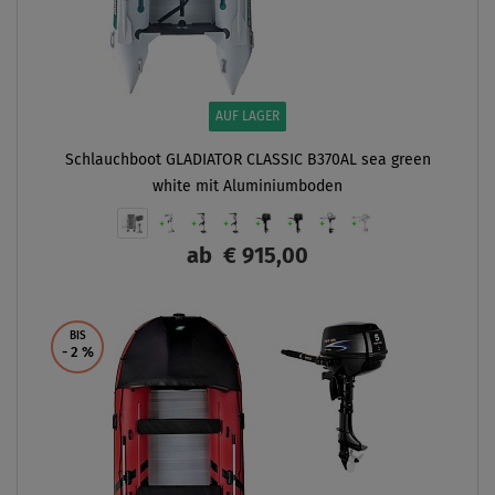
AUF LAGER
Schlauchboot GLADIATOR CLASSIC B370AL sea green
white mit Aluminiumboden
ab
€ 915,00
ANZEIGEN
BIS
- 2
%