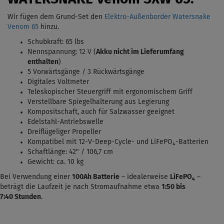
Wir fügen dem Grund-Set den
Elektro-Außenborder Watersnake
Venom 65
hinzu.
Schubkraft: 65 lbs
Nennspannung: 12 V (
Akku nicht im Lieferumfang
enthalten
)
5 Vorwärtsgänge / 3 Rückwärtsgänge
Digitales Voltmeter
Teleskopischer Steuergriff mit ergonomischem Griff
Verstellbare Spiegelhalterung aus Legierung
Kompositschaft, auch für Salzwasser geeignet
Edelstahl-Antriebswelle
Dreiflügeliger Propeller
Kompatibel mit 12-V-Deep-Cycle- und LiFePO₄-Batterien
Schaftlänge: 42" / 106,7 cm
Gewicht: ca. 10 kg
Bei Verwendung einer
100Ah Batterie
– idealerweise
LiFePO₄
–
beträgt die Laufzeit je nach Stromaufnahme etwa
1:50 bis
7:40
Stunden
.