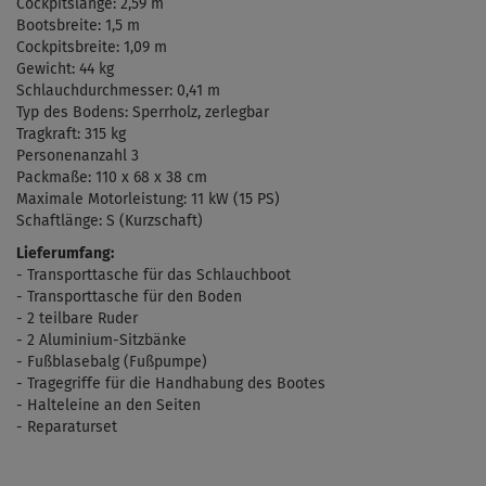
Cockpitslänge: 2,59 m
Bootsbreite: 1,5 m
Cockpitsbreite: 1,09 m
Gewicht: 44 kg
Schlauchdurchmesser: 0,41 m
Typ des Bodens: Sperrholz, zerlegbar
Tragkraft: 315 kg
Personenanzahl 3
Packmaße:
110 x 68 x 38 cm
Maximale
Motorleistung: 11 kW (15 PS)
Schaftlänge: S (Kurzschaft)
Lieferumfang:
- Transporttasche für das Schlauchboot
- Transporttasche für den Boden
- 2 teilbare Ruder
- 2 Aluminium-Sitzbänke
- Fu
ß
blasebalg
(
Fußpumpe)
- Tragegriffe für die Handhabung des Bootes
- Halteleine an den Seiten
- Reparaturset