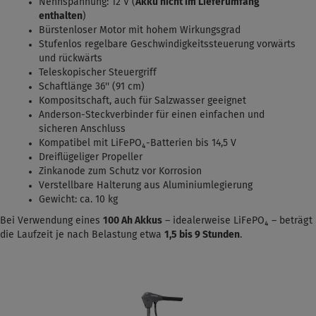
Nennspannung: 12 V (
Akku nicht im Lieferumfang
enthalten
)
Bürstenloser Motor mit hohem Wirkungsgrad
Stufenlos regelbare Geschwindigkeitssteuerung vorwärts
und rückwärts
Teleskopischer Steuergriff
Schaftlänge 36'' (91 cm)
Kompositschaft, auch für Salzwasser geeignet
Anderson-Steckverbinder für einen einfachen und
sicheren Anschluss
Kompatibel mit LiFePO₄-Batterien bis 14,5 V
Dreiflügeliger Propeller
Zinkanode zum Schutz vor Korrosion
Verstellbare Halterung aus Aluminiumlegierung
Gewicht: ca. 10 kg
Bei Verwendung eines
100 Ah Akkus
– idealerweise LiFePO₄ – beträgt
die Laufzeit je nach Belastung etwa
1,5
bis 9 Stunden
.