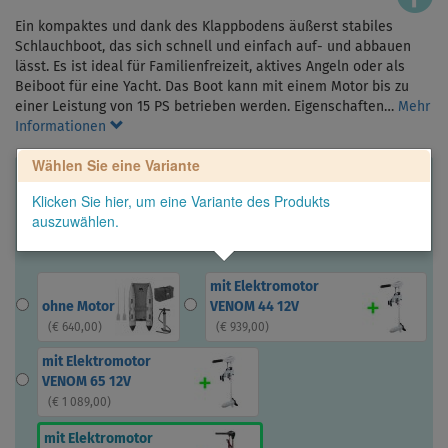
Ein kompaktes und dank des Klappbodens äußerst stabiles
Schlauchboot, das sich schnell und einfach auf- und abbauen
lässt. Es ist ideal für Familienfreizeit, aktives Angeln oder als
Beiboot für eine Yacht. Das Boot kann mit einem Motor bis zu
einer Leistung von 15 PS betrieben werden. Eigenschaften…
Mehr
Informationen
Wählen Sie eine Variante
Klicken Sie hier, um eine Variante des Produkts
auszuwählen.
mit Elektromotor
ohne Motor
VENOM 44 12V
(
€ 640,00
)
(
€ 939,00
)
mit Elektromotor
VENOM 65 12V
(
€ 1 089,00
)
mit Elektromotor