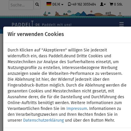
+49 162 3055484
0 Stk.
DE/€
Wir verwenden Cookies
Hauptseite
>
Schlauchboote und Motoren
Durch Klicken auf "Akzeptieren" willigen Sie jederzeit
widerruflich ein, dass Paddelt.deund Dritte Cookies und
Messtechniken zur Analyse des Surfverhaltens einsetzt, um
Schlauchboot GLADIATOR
Nutzungsprofile zu erstellen, interessenbezogene Werbung
anzuzeigen sowie die Webseiten-Performance zu verbessern.
LIGHT AK300WF green mit
Die Ablehnung ist hier, der Widerruf jederzeit über den
Fingerabdruck-Button möglich. Durch die Ablehnung werden die
Lattenboden - Set: mit
genannten Cookies und Messtechniken nicht gesetzt, mit
Ausnahme derer, die für die Darstellung und Durchführung des
Elektromotor ADVANCE 70 12V
Online-Auftritts benötigt werden. Weitere Informationen zum
Verantwortlichen finden Sie im
Impressum
. Informationen zu
den Verarbeitungszwecken und Ihren Rechten finden Sie in
unserer
Datenschutzerklärung
und über den Button Mehr.
Previous
Nex