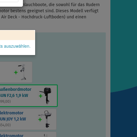
r kleinen Schlauchboote, die sowohl für das Rudern
otor bestens geeignet sind. Dieses Modell verfügt
 Air Deck - Hochdruck-Luftboden) und einen
kts auszuwählen.
Außenbordmotor
UN F2,6 1,9 kW
 199,00
)
Elektromotor
UN JOY 1,2 kW
654,00
)
Elektromotor