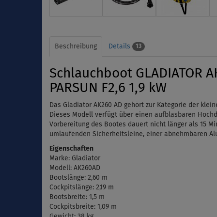
Beschreibung
Details
13
Schlauchboot GLADIATOR AK
PARSUN F2,6 1,9 kW
Das Gladiator AK260 AD gehört zur Kategorie der klei
Dieses Modell verfügt über einen aufblasbaren Hochd
Vorbereitung des Bootes dauert nicht länger als 15 Min
umlaufenden Sicherheitsleine, einer abnehmbaren Alu
Eigenschaften
Marke: Gladiator
Modell: AK260AD
Bootslänge: 2,60 m
Cockpitslänge: 2,19 m
Bootsbreite: 1,5 m
Cockpitsbreite: 1,09 m
Gewicht: 38 kg