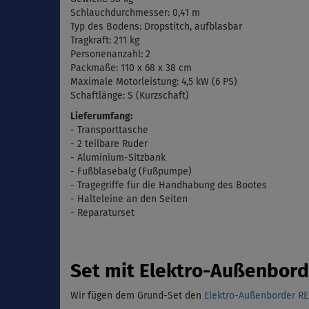
Schlauchdurchmesser: 0,41 m
Typ des Bodens: Dropstitch, aufblasbar
Tragkraft: 211 kg
Personenanzahl: 2
Packmaße:
110 x 68 x 38 cm
Maximale
Motorleistung: 4,5 kW (6 PS)
Schaftlänge: S (
Kurzschaft)
Lieferumfang:
- Transporttasche
- 2 teilbare Ruder
- Aluminium-Sitzbank
- Fu
ßblasebalg (
Fußpumpe)
- Tragegriffe für die Handhabung des Bootes
- Halteleine an den Seiten
- Reparaturset
Set mit Elektro-Außenbor
Wir fügen dem Grund-Set den
Elektro-Außenborder R