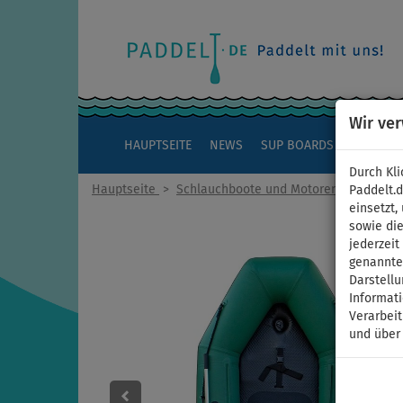
Wir ve
HAUPTSEITE
NEWS
SUP BOARDS
KAJAKS
Durch Kli
Hauptseite
>
Schlauchboote und Motoren
Paddelt.
einsetzt,
sowie die
jederzei
genannten
Darstellu
Informat
Verarbei
und über