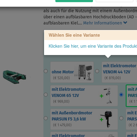
Das Gladiator AK260 AD gehört zur Kategorie de
als auch für die Nutzung mit einem Außenbordm
über einen aufblasbaren Hochdruckboden (AD -
aufblasbaren Kiel.…
Mehr Informationen
Wählen Sie eine Variante
Klicken Sie hier, um eine Variante des Produ
mit Elektromotor
ohne Motor
VENOM 44 12V
(
€ 520,00
)
(
€ 819,00
)
mit Elektromotor
mit 
VENOM 65 12V
PARS
(
€ 969,00
)
(
€ 1
mit Außenbordmotor
mit 
PARSUN F5 3,6 kW
PARS
(
€ 1 479,00
)
(
€ 2 
mit Elektromotor
mit 