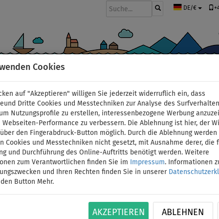
+
DE/€
rwenden Cookies
BOOTE UND MOTOREN
PADDEL
SEGEL
BEKLEIDUNG
ZUBEHÖ
cken auf "Akzeptieren" willigen Sie jederzeit widerruflich ein, dass
deund Dritte Cookies und Messtechniken zur Analyse des Surfverhalte
 um Nutzungsprofile zu erstellen, interessenbezogene Werbung anzuze
 Webseiten-Performance zu verbessern. Die Ablehnung ist hier, der W
Schlauchboot GLADIAT
t über den Fingerabdruck-Button möglich. Durch die Ablehnung werden 
 Cookies und Messtechniken nicht gesetzt, mit Ausnahme derer, die f
ng und Durchführung des Online-Auftritts benötigt werden. Weitere
Luftboden - Set: mit
ionen zum Verantwortlichen finden Sie im
Impressum
. Informationen 
tungszwecken und Ihren Rechten finden Sie in unserer
Datenschutzerk
F2,6 1,9 kW
 den Button Mehr.
BIS
ID: 12351390774
-2
%
AKZEPTIEREN
ABLEHNEN