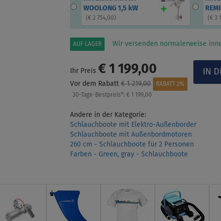
WOOLONG 1,5 kW
REMI
(
€ 2 754,00
)
(
€ 3 
Wir versenden normalerweise inne
AUF LAGER
€ 1 199,00
Ihr Preis
Vor dem Rabatt
€ 1 219,00
RABATT 2%
30-Tage-Bestpreis*:
€ 1 199,00
Andere in der Kategorie:
Schlauchboote mit Elektro-Außenborder
Schlauchboote mit Außenbordmotoren
260 cm - Schlauchboote für 2 Personen
Farben - Green, gray - Schlauchboote