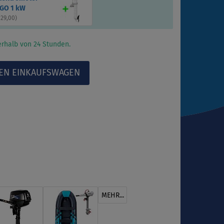
GO 1 kW
129,00
)
rhalb von 24 Stunden.
MEHR...