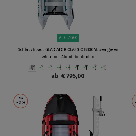
AUF LAGER
Schlauchboot GLADIATOR CLASSIC B330AL sea green
white mit Aluminiumboden
ab
€ 795,00
ANZEIGEN
BIS
- 2
%