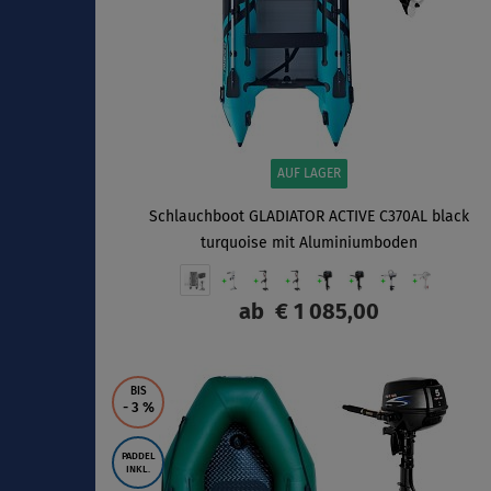
AUF LAGER
Schlauchboot GLADIATOR ACTIVE C370AL black
turquoise mit Aluminiumboden
ab
€ 1 085,00
ANZEIGEN
BIS
- 3
%
PADDEL
INKL.