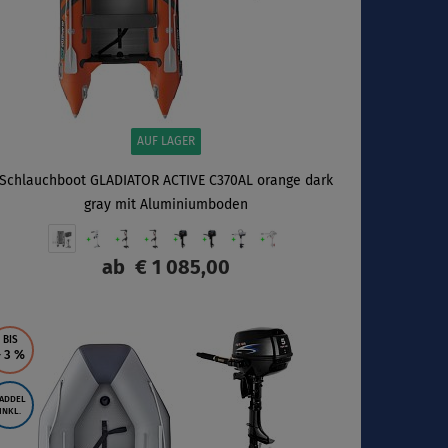
AUF LAGER
Schlauchboot GLADIATOR ACTIVE C370AL orange dark
gray mit Aluminiumboden
ab
€ 1 085,00
ANZEIGEN
BIS
- 3
%
ADDEL
INKL.