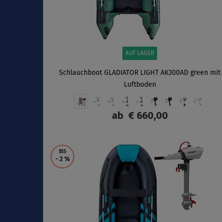
AUF LAGER
Schlauchboot GLADIATOR LIGHT AK300AD green mit
Luftboden
ab
€ 660,00
ANZEIGEN
BIS
- 2
%