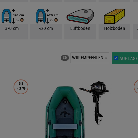
370 cm
420 cm
Luftboden
Holzboden
WIR EMPFEHLEN
36
AUF LAGE
BIS
- 3
%