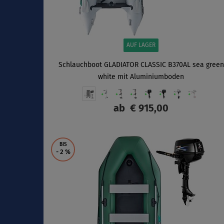
AUF LAGER
Schlauchboot GLADIATOR CLASSIC B370AL sea green
white mit Aluminiumboden
ab
€ 915,00
ANZEIGEN
BIS
- 2
%