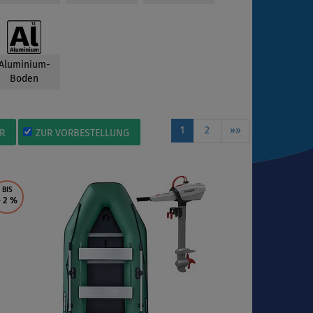
Aluminium-
Boden
1
2
»»
R
ZUR VORBESTELLUNG
BIS
- 2
%