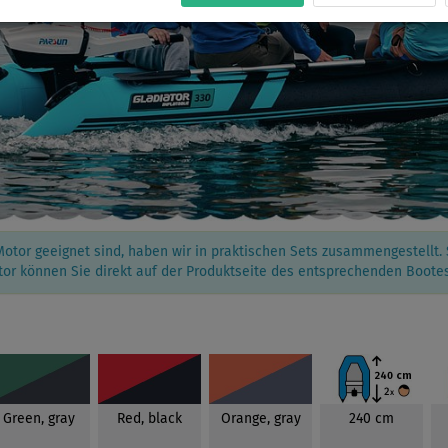
Motor geeignet sind, haben wir in praktischen Sets zusammengestellt.
r können Sie direkt auf der Produktseite des entsprechenden Boote
Green, gray
Red, black
Orange, gray
240 cm