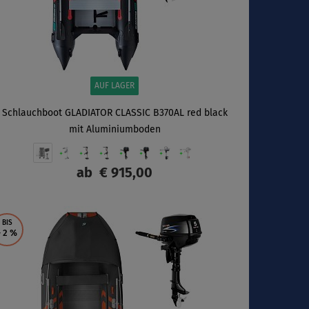
AUF LAGER
Schlauchboot GLADIATOR CLASSIC B370AL red black
mit Aluminiumboden
ab
€ 915,00
ANZEIGEN
BIS
- 2
%