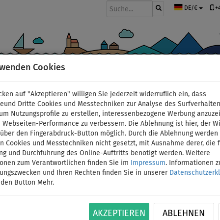
+
DE/€
rwenden Cookies
BOOTE UND MOTOREN
PADDEL
SEGEL
BEKLEIDUNG
ZUBEHÖ
cken auf "Akzeptieren" willigen Sie jederzeit widerruflich ein, dass
mit Außenborder
deund Dritte Cookies und Messtechniken zur Analyse des Surfverhalte
 um Nutzungsprofile zu erstellen, interessenbezogene Werbung anzuze
 Webseiten-Performance zu verbessern. Die Ablehnung ist hier, der W
enbordmotoren
t über den Fingerabdruck-Button möglich. Durch die Ablehnung werden 
 Cookies und Messtechniken nicht gesetzt, mit Ausnahme derer, die f
ng und Durchführung des Online-Auftritts benötigt werden. Weitere
ionen zum Verantwortlichen finden Sie im
Impressum
. Informationen 
tungszwecken und Ihren Rechten finden Sie in unserer
Datenschutzerk
 den Button Mehr.
AKZEPTIEREN
ABLEHNEN