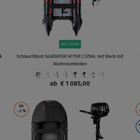
AUF LAGER
k
Schlauchboot GLADIATOR ACTIVE C370AL red black mit
Aluminiumboden
ab
€ 1 085,00
ANZEIGEN
BIS
- 2
%
P