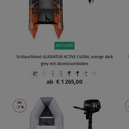
AUF LAGER
Schlauchboot GLADIATOR ACTIVE C420AL orange dark
grey mit Aluminiumboden
ab
€ 1 265,00
ANZEIGEN
BIS
- 2
%