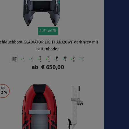
AUF LAGER
chlauchboot GLADIATOR LIGHT AK320WF dark grey mit
Lattenboden
ab
€ 650,00
ANZEIGEN
BIS
- 2
%