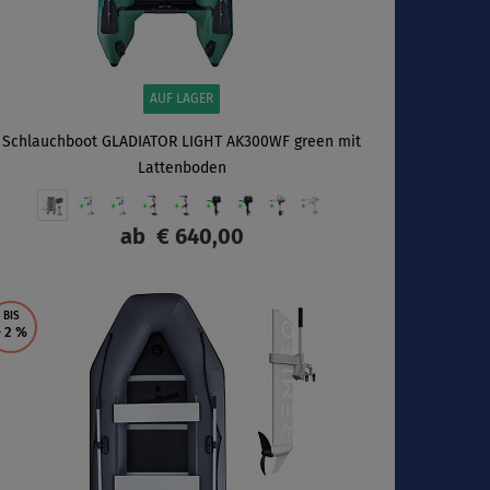
AUF LAGER
Schlauchboot GLADIATOR LIGHT AK300WF green mit
Lattenboden
ab
€ 640,00
ANZEIGEN
BIS
- 2
%