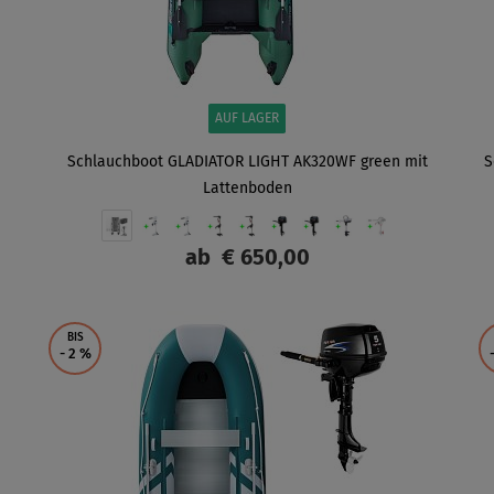
AUF LAGER
Schlauchboot GLADIATOR LIGHT AK320WF green mit
S
Lattenboden
ab
€ 650,00
ANZEIGEN
BIS
- 2
%