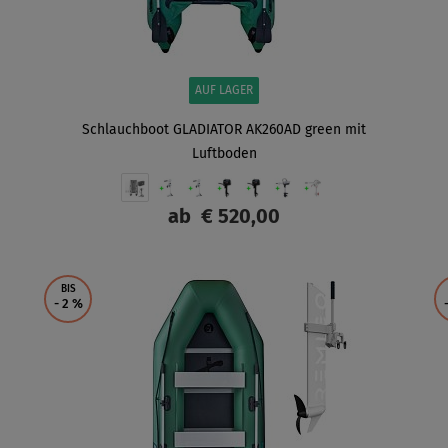
AUF LAGER
Schlauchboot GLADIATOR AK260AD green mit
Luftboden
ab
€ 520,00
ANZEIGEN
BIS
- 2
%