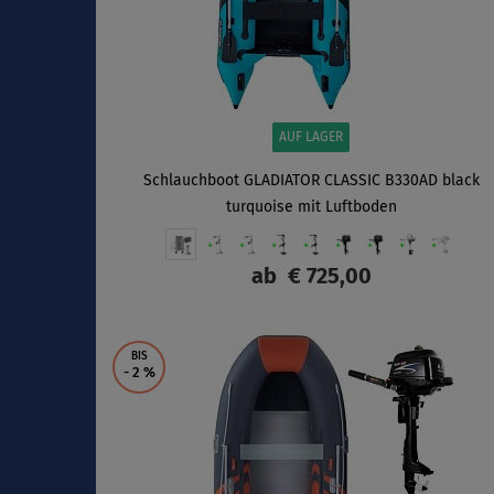
AUF LAGER
Schlauchboot GLADIATOR CLASSIC B330AD black
turquoise mit Luftboden
ab
€ 725,00
ANZEIGEN
BIS
- 2
%