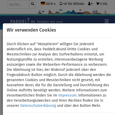
+49 162 3055484
0 Stk.
DE/€
Wir verwenden Cookies
Hauptseite
>
Schlauchboote und Motoren
Durch Klicken auf "Akzeptieren" willigen Sie jederzeit
widerruflich ein, dass Paddelt.deund Dritte Cookies und
Messtechniken zur Analyse des Surfverhaltens einsetzt, um
Schlauchboot GLADIATOR
Nutzungsprofile zu erstellen, interessenbezogene Werbung
anzuzeigen sowie die Webseiten-Performance zu verbessern.
LIGHT AK300AD green mit
Die Ablehnung ist hier, der Widerruf jederzeit über den
Fingerabdruck-Button möglich. Durch die Ablehnung werden die
Luftboden - Set: mit
genannten Cookies und Messtechniken nicht gesetzt, mit
Ausnahme derer, die für die Darstellung und Durchführung des
Elektromotor VENOM 44 12V
Online-Auftritts benötigt werden. Weitere Informationen zum
Verantwortlichen finden Sie im
Impressum
. Informationen zu
den Verarbeitungszwecken und Ihren Rechten finden Sie in
unserer
Datenschutzerklärung
und über den Button Mehr.
Previous
Nex