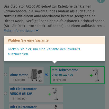
Das Gladiator AK300 AD gehört zur Kategorie der kleinen
Schlauchboote, die sowohl für das Rudern als auch für die
Nutzung mit einem Außenbordmotor bestens geeignet sind.
Dieses Modell verfügt über einen aufblasbaren Hochdruckboden
(AD - Air Deck - Hochdruck-Luftboden) und einen aufblasbaren…
Mehr Informationen
Wählen Sie eine Variante
Klicken Sie hier, um eine Variante des Produkts
auszuwählen.
mit Elektromotor
ohne Motor
VENOM 44 12V
(
€ 660,00
)
(
€ 959,00
)
mit Elektromotor
VENOM 65 12V
(
€ 1 109,00
)
mit Elektromotor