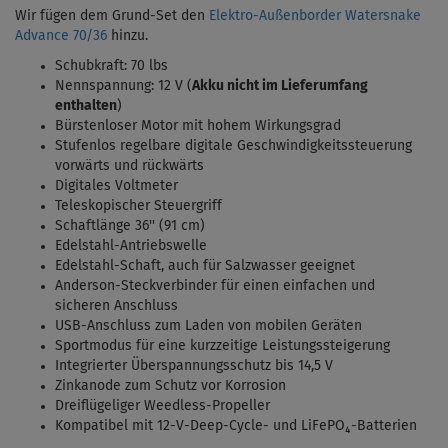
Wir fügen dem Grund-Set den
Elektro-Außenborder Watersnake
Advance 70/36
hinzu.
Schubkraft: 70 lbs
Nennspannung: 12 V (
Akku nicht im Lieferumfang
enthalten
)
Bürstenloser Motor mit hohem Wirkungsgrad
Stufenlos regelbare digitale Geschwindigkeitssteuerung
vorwärts und rückwärts
Digitales Voltmeter
Teleskopischer Steuergriff
Schaftlänge 36'' (91 cm)
Edelstahl-Antriebswelle
Edelstahl-Schaft, auch für Salzwasser geeignet
Anderson-Steckverbinder für einen einfachen und
sicheren Anschluss
USB-Anschluss zum Laden von mobilen Geräten
Sportmodus für eine kurzzeitige Leistungssteigerung
Integrierter Überspannungsschutz bis 14,5 V
Zinkanode zum Schutz vor Korrosion
Dreiflügeliger Weedless-Propeller
Kompatibel mit 12-V-Deep-Cycle- und LiFePO₄-Batterien