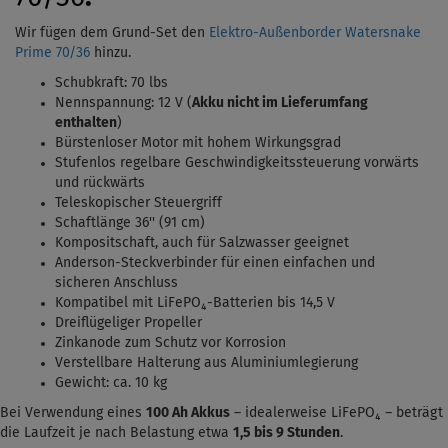
Wir fügen dem Grund-Set den
Elektro-Außenborder Watersnake
Prime 70/36
hinzu.
Schubkraft: 70 lbs
Nennspannung: 12 V (
Akku nicht im Lieferumfang
enthalten
)
Bürstenloser Motor mit hohem Wirkungsgrad
Stufenlos regelbare Geschwindigkeitssteuerung vorwärts
und rückwärts
Teleskopischer Steuergriff
Schaftlänge 36'' (91 cm)
Kompositschaft, auch für Salzwasser geeignet
Anderson-Steckverbinder für einen einfachen und
sicheren Anschluss
Kompatibel mit LiFePO₄-Batterien bis 14,5 V
Dreiflügeliger Propeller
Zinkanode zum Schutz vor Korrosion
Verstellbare Halterung aus Aluminiumlegierung
Gewicht: ca. 10 kg
Bei Verwendung eines
100 Ah Akkus
– idealerweise LiFePO₄ – beträgt
die Laufzeit je nach Belastung etwa
1,5
bis 9 Stunden
.