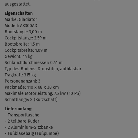
ausgestattet.
Eigenschaften
Marke: Gladiator
Modell: AK300AD
Bootslänge: 3,00 m
Cockpitslänge: 2,59 m
Bootsbreite: 1,5 m
Cockpitsbreite: 1,09 m
Gewicht: 44 kg
Schlauchdurchmesser: 0,41 m
Typ des Bodens: Dropstitch, aufblasbar
Tragkraft: 315 kg
Personenanzahl: 3
Packmaße:
110 x 68 x 38 cm
Maximale
Motorleistung: 7,5 kW (10 PS)
Schaftlänge: S (Kurzschaft)
Lieferumfang:
- Transporttasche
- 2 teilbare Ruder
- 2 Aluminium-Sitzbänke
- Fu
ßblasebalg (
Fußpumpe)