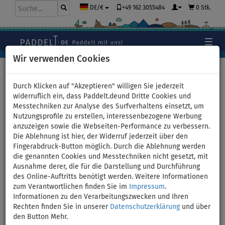
+49 162 3055484
0 Stk.
DE/€
Wir verwenden Cookies
Hauptseite
>
Schlauchboote und Motoren
Durch Klicken auf "Akzeptieren" willigen Sie jederzeit
widerruflich ein, dass Paddelt.deund Dritte Cookies und
Messtechniken zur Analyse des Surfverhaltens einsetzt, um
Elektro-Außenborder
Nutzungsprofile zu erstellen, interessenbezogene Werbung
anzuzeigen sowie die Webseiten-Performance zu verbessern.
WATERSNAKE VENOM SXW
Die Ablehnung ist hier, der Widerruf jederzeit über den
Fingerabdruck-Button möglich. Durch die Ablehnung werden
65/42'', 12V - Elektromotor:
die genannten Cookies und Messtechniken nicht gesetzt, mit
Ausnahme derer, die für die Darstellung und Durchführung
ohne Batterie
des Online-Auftritts benötigt werden. Weitere Informationen
zum Verantwortlichen finden Sie im
Impressum
.
Informationen zu den Verarbeitungszwecken und Ihren
VERSAND
GRATIS
Rechten finden Sie in unserer
Datenschutzerklärung
und über
den Button Mehr.