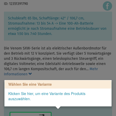
ID: 12351391790
Schubkraft: 65 lbs, Schaftlänge: 42" / 106,7 cm,
Stromaufnahme: 13 bis 54 A -> Eine 100-Ah-Batterie
ermöglicht je nach Stromaufnahme eine Betriebsdauer von
etwa 1:50 bis 7:40 Stunden.
Die Venom SXW-Serie ist als elektrischer Außenbordmotor für
den Betrieb mit 12 V konzipiert. Sie verfügt über 5 Vorwärtsgänge
und 3 Rückwärtsgänge, einen teleskopischen Steuergriff, ein
digitales Voltmeter, eine Edelstahl-Antriebswelle sowie einen
106,7 cm langen Kompositschaft, der auch für den…
Mehr
Informationen
Wählen Sie eine Variante
Klicken Sie hier, um eine Variante des Produkts
auszuwählen.