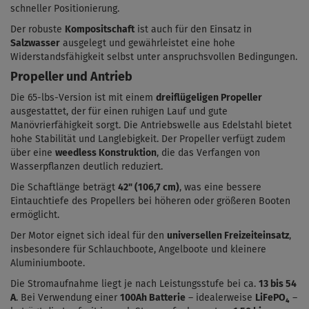
schneller Positionierung.
Der robuste
Kompositschaft
ist auch für den Einsatz in
Salzwasser
ausgelegt und gewährleistet eine hohe
Widerstandsfähigkeit selbst unter anspruchsvollen Bedingungen.
Propeller und Antrieb
Die 65-lbs-Version ist mit einem
dreiflügeligen Propeller
ausgestattet, der für einen ruhigen Lauf und gute
Manövrierfähigkeit sorgt. Die Antriebswelle aus Edelstahl bietet
hohe Stabilität und Langlebigkeit. Der Propeller verfügt zudem
über eine
weedless Konstruktion
, die das Verfangen von
Wasserpflanzen deutlich reduziert.
Die Schaftlänge beträgt
42" (106,7 cm)
, was eine bessere
Eintauchtiefe des Propellers bei höheren oder größeren Booten
ermöglicht.
Der Motor eignet sich ideal für den
universellen Freizeiteinsatz
,
insbesondere für Schlauchboote, Angelboote und kleinere
Aluminiumboote.
Die Stromaufnahme liegt je nach Leistungsstufe bei ca.
13 bis 54
A
. Bei Verwendung einer
100Ah Batterie
– idealerweise
LiFePO₄
–