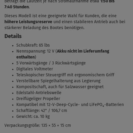
beträgt die Laufzeit je nach Stromaufnahme etwa
1:50 bis
7:40
Stunden
.
Dieses Modell ist eine geeignete Wahl für Kunden, die eine
höhere Leistungsreserve
und einen
stabileren Antrieb auch bei
stärkerer Beladung des Bootes
benötigen.
Details
Schubkraft: 65 lbs
Nennspannung: 12 V (
Akku nicht im Lieferumfang
enthalten
)
5 Vorwärtsgänge / 3 Rückwärtsgänge
Digitales Voltmeter
Teleskopischer Steuergriff mit ergonomischem Griff
Verstellbare Spiegelhalterung aus Legierung
Kompositschaft, auch für Salzwasser geeignet
Edelstahl-Antriebswelle
Dreiflügeliger Propeller
Kompatibel mit 12-V-Deep-Cycle- und LiFePO₄-Batterien
Schaftlänge: 42" / 106,7 cm
Gewicht: ca. 10 kg
Verpackungsgröße: 135 × 55 × 15 cm