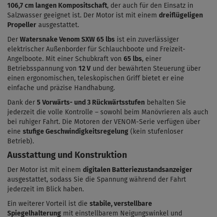
106,7
cm langen Kompositschaft
, der auch für den Einsatz in
Salzwasser geeignet ist. Der Motor ist mit einem
dreiflügeligen
Propeller
ausgestattet.
Der
Watersnake Venom SXW 65 lbs
ist ein zuverlässiger
elektrischer Außenborder für Schlauchboote und Freizeit-
Angelboote. Mit einer Schubkraft von
65
lbs
, einer
Betriebsspannung von
12 V
und der bewährten Steuerung über
einen ergonomischen, teleskopischen Griff bietet er eine
einfache und präzise Handhabung.
Dank der
5 Vorwärts- und 3 Rückwärtsstufen
behalten Sie
jederzeit die volle Kontrolle – sowohl beim Manövrieren als auch
bei ruhiger Fahrt. Die Motoren der VENOM-Serie verfügen über
eine
stufige Geschwindigkeitsregelung
(kein stufenloser
Betrieb).
Ausstattung und Konstruktion
Der Motor ist mit einem
digitalen Batteriezustandsanzeiger
ausgestattet, sodass Sie die Spannung während der Fahrt
jederzeit im Blick haben.
Ein weiterer Vorteil ist die
stabile, verstellbare
Spiegelhalterung
mit einstellbarem Neigungswinkel und