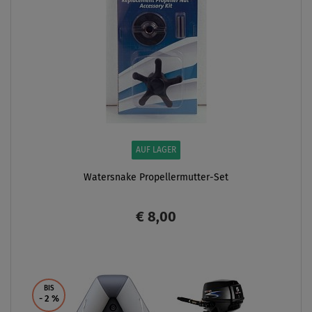
AUF LAGER
Watersnake Propellermutter-Set
€ 8,00
ANZEIGEN
BIS
- 2
%