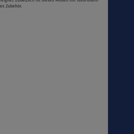
eeignet. Zusätzlich ist dieses Modell mit luxuriösem
hes Zubehör.