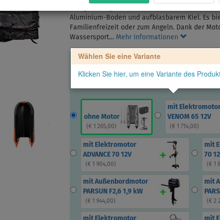
Das geräumige Schlauchboot Gladiator C420 AL 
Aluminium-Boden und aufblasbarem Kiel. Es biete
Familienfreizeit oder zum Angeln. Dank der Moto
Wassersport…
Mehr Informationen
Wählen Sie eine Variante
Klicken Sie hier, um eine Variante des Produ
mit Elektromoto
ohne Motor
VENOM 65 12V
(
€ 1 265,00
)
(
€ 1 714,00
)
mit Elektromotor
mit 
ADVANCE 70 12V
70 1
(
€ 1 904,00
)
(
€ 1 
mit Außenbordmotor
mit 
PARSUN F2,6 1,9 kW
PARS
(
€ 1 944,00
)
(
€ 2 
mit Elektromotor
mit 