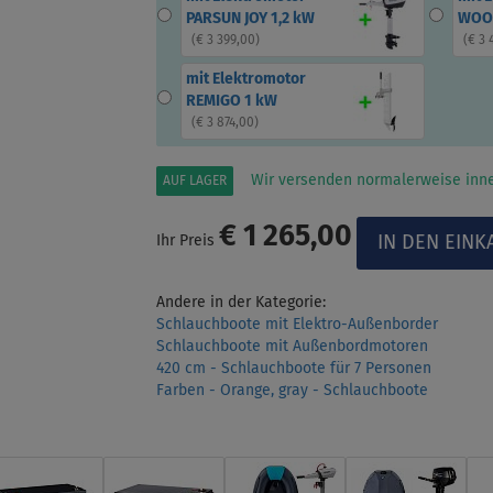
PARSUN JOY 1,2 kW
WOOL
(
€ 3 399,00
)
(
€ 3 
mit Elektromotor
REMIGO 1 kW
(
€ 3 874,00
)
Wir versenden normalerweise inne
AUF LAGER
€ 1 265,00
Ihr Preis
Andere in der Kategorie:
Schlauchboote mit Elektro-Außenborder
Schlauchboote mit Außenbordmotoren
420 cm - Schlauchboote für 7 Personen
Farben - Orange, gray - Schlauchboote