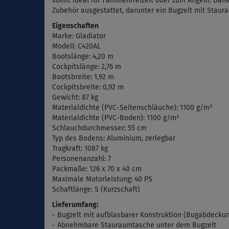
somit ideal für Familienfreizeit oder zum Angeln. Dan
Zubehör ausgestattet, darunter ein Bugzelt mit Staura
Eigenschaften
Marke: Gladiator
Modell: C420AL
Bootslänge: 4,20 m
Cockpitslänge: 2,76 m
Bootsbreite: 1,92 m
Cockpitsbreite: 0,92 m
Gewicht: 87 kg
Materialdichte (PVC-Seitenschläuche): 1100 g/m²
Materialdichte (PVC-Boden): 1100 g/m²
Schlauchdurchmesser: 55 cm
Typ des Bodens: Aluminium, zerlegbar
Tragkraft: 1087 kg
Personenanzahl: 7
Packmaße:
126 x 70 x 40 cm
Maximale
Motorleistung: 40 PS
Schaftlänge: S (Kurzschaft)
Lieferumfang:
- Bugzelt mit aufblasbarer Konstruktion (Bugabdecku
- Abnehmbare Stauraumtasche unter dem Bugzelt