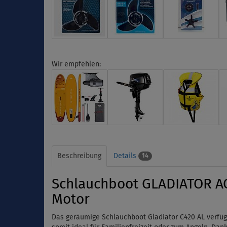
Wir empfehlen:
Beschreibung
Details
14
Schlauchboot GLADIATOR AC
Motor
Das geräumige Schlauchboot Gladiator C420 AL verfügt