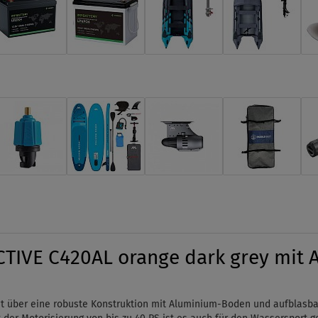
TIVE C420AL orange dark grey mit 
 über eine robuste Konstruktion mit Aluminium-Boden und aufblasbarem