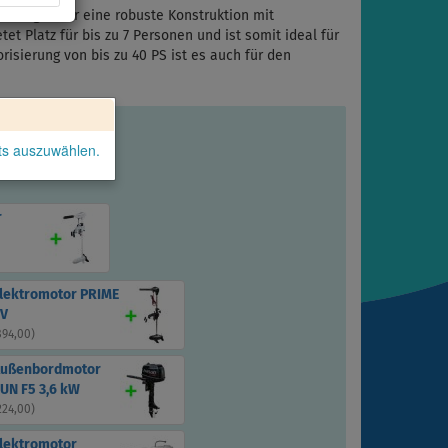
verfügt über eine robuste Konstruktion mit
t Platz für bis zu 7 Personen und ist somit ideal für
risierung von bis zu 40 PS ist es auch für den
kts auszuwählen.
r
Elektromotor PRIME
2V
894,00
)
Außenbordmotor
UN F5 3,6 kW
224,00
)
Elektromotor