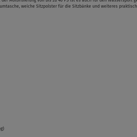
k der Motorisierung von bis zu 40 PS ist es auch für den Wassersport g
umtasche, weiche Sitzpolster für die Sitzbänke und weiteres praktisc
ng)