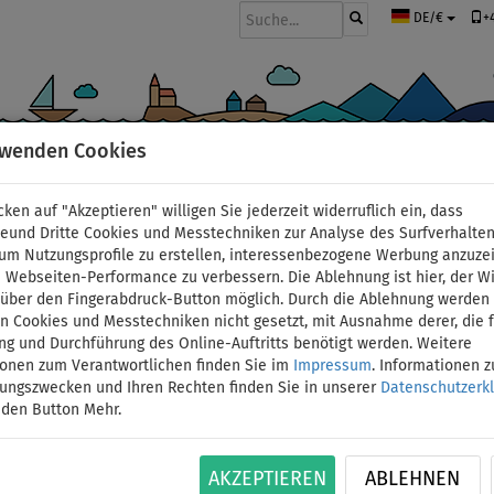
+
DE/€
rwenden Cookies
BOOTE UND MOTOREN
PADDEL
SEGEL
BEKLEIDUNG
ZUBEHÖ
cken auf "Akzeptieren" willigen Sie jederzeit widerruflich ein, dass
deund Dritte Cookies und Messtechniken zur Analyse des Surfverhalte
 um Nutzungsprofile zu erstellen, interessenbezogene Werbung anzuze
 Webseiten-Performance zu verbessern. Die Ablehnung ist hier, der W
Schlauchboot GLADIAT
t über den Fingerabdruck-Button möglich. Durch die Ablehnung werden 
 Cookies und Messtechniken nicht gesetzt, mit Ausnahme derer, die f
ng und Durchführung des Online-Auftritts benötigt werden. Weitere
orange dark grey mit 
ionen zum Verantwortlichen finden Sie im
Impressum
. Informationen 
tungszwecken und Ihren Rechten finden Sie in unserer
Datenschutzerk
ohne Motor
 den Button Mehr.
ID: 12351391762
AKZEPTIEREN
ABLEHNEN