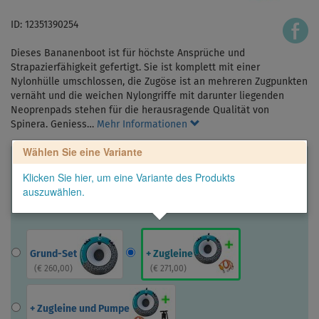
ID: 12351390254
Dieses Bananenboot ist für höchste Ansprüche und
Strapazierfähigkeit gefertigt. Sie ist komplett mit einer
Nylonhülle umschlossen, die Zugöse ist an mehreren Zugpunkten
vernäht und die weichen Nylongriffe mit darunter liegenden
Neoprenpads stehen für die herausragende Qualität von
Spinera. Geniess…
Mehr Informationen
Wählen Sie eine Variante
Klicken Sie hier, um eine Variante des Produkts
auszuwählen.
Grund-Set
+ Zugleine
(
€ 260,00
)
(
€ 271,00
)
+ Zugleine und Pumpe