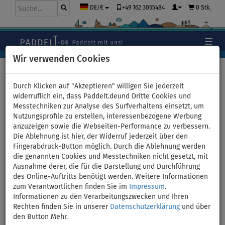
+49 162 3055484
0 Stk.
DE/€
Wir verwenden Cookies
Hauptseite
>
Schlauchboote und Motoren
>
Tubes,
Wasserreifen
>
3 Personen
Durch Klicken auf "Akzeptieren" willigen Sie jederzeit
widerruflich ein, dass Paddelt.deund Dritte Cookies und
Messtechniken zur Analyse des Surfverhaltens einsetzt, um
Nutzungsprofile zu erstellen, interessenbezogene Werbung
Tube SPINERA ROCKET 3
anzuzeigen sowie die Webseiten-Performance zu verbessern.
Die Ablehnung ist hier, der Widerruf jederzeit über den
Towable - Bananenboot 3
Fingerabdruck-Button möglich. Durch die Ablehnung werden
die genannten Cookies und Messtechniken nicht gesetzt, mit
Personen - Variante: +
Ausnahme derer, die für die Darstellung und Durchführung
des Online-Auftritts benötigt werden. Weitere Informationen
Towable Rope
zum Verantwortlichen finden Sie im
Impressum
.
Informationen zu den Verarbeitungszwecken und Ihren
Rechten finden Sie in unserer
Datenschutzerklärung
und über
BIS
VERSAND
-5
%
GRATIS
den Button Mehr.