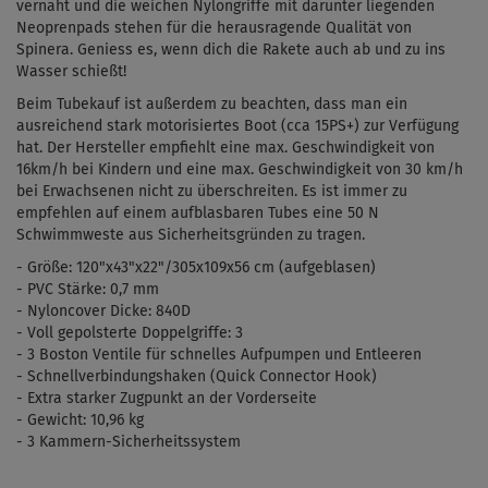
vernäht und die weichen Nylongriffe mit darunter liegenden
Neoprenpads stehen für die herausragende Qualität von
Spinera. Geniess es, wenn dich die Rakete auch ab und zu ins
Wasser schießt!
Beim Tubekauf ist außerdem zu beachten, dass man ein
ausreichend stark motorisiertes Boot (cca 15PS+) zur Verfügung
hat.
Der Hersteller empfiehlt eine max. Geschwindigkeit von
16km/h bei Kindern und eine max. Geschwindigkeit von 30 km/h
bei Erwachsenen nicht zu überschreiten. Es ist immer zu
empfehlen auf einem aufblasbaren Tubes eine 50 N
Schwimmweste aus Sicherheitsgründen zu tragen.
- Größe:
120"x43"x22"/305x109x56 cm
(aufgeblasen)
- PVC Stärke: 0,7 mm
- Nyloncover Dicke: 840D
- Voll gepolsterte Doppelgriffe: 3
- 3 Boston Ventile für schnelles Aufpumpen und Entleeren
- Schnellverbindungshaken (Quick Connector Hook)
- Extra starker Zugpunkt an der Vorderseite
- Gewicht: 10,96 kg
- 3 Kammern-Sicherheitssystem