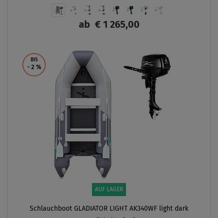
ab
€ 1 265,00
ANZEIGEN
BIS
- 2
%
AUF LAGER
Schlauchboot GLADIATOR LIGHT AK340WF light dark