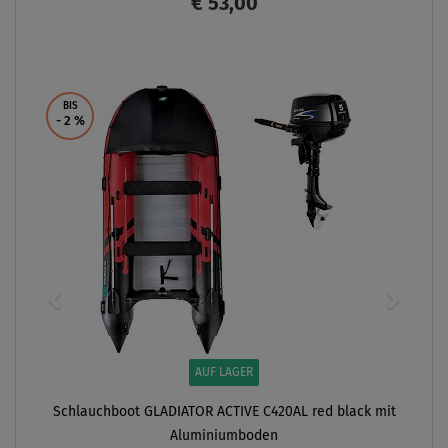
€ 53,00
ANZEIGEN
BIS
- 2
%
AUF LAGER
Schlauchboot GLADIATOR ACTIVE C420AL red black mit
Aluminiumboden