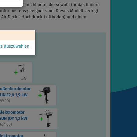
r kleinen Schlauchboote, die sowohl für das Rudern
otor bestens geeignet sind. Dieses Modell verfügt
 Air Deck - Hochdruck-Luftboden) und einen
kts auszuwählen.
Außenbordmotor
UN F2,6 1,9 kW
199,00
)
Elektromotor
UN JOY 1,2 kW
 654,00
)
Elektromotor