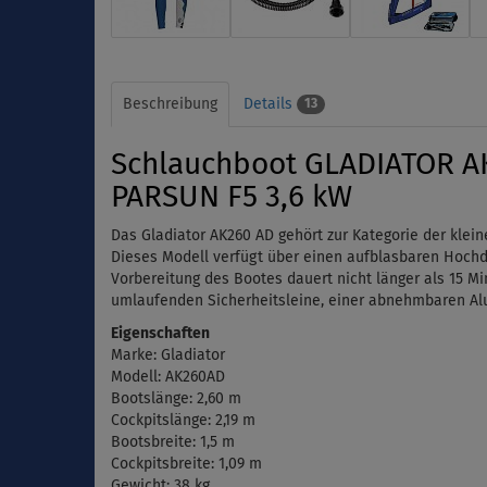
Beschreibung
Details
13
Schlauchboot GLADIATOR AK
PARSUN F5 3,6 kW
Das Gladiator AK260 AD gehört zur Kategorie der klei
Dieses Modell verfügt über einen aufblasbaren Hochd
Vorbereitung des Bootes dauert nicht länger als 15 Min
umlaufenden Sicherheitsleine, einer abnehmbaren Alu
Eigenschaften
Marke: Gladiator
Modell: AK260AD
Bootslänge: 2,60 m
Cockpitslänge: 2,19 m
Bootsbreite: 1,5 m
Cockpitsbreite: 1,09 m
Gewicht: 38 kg