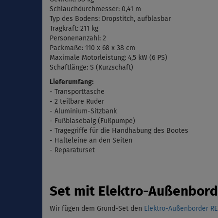
Schlauchdurchmesser: 0,41 m
Typ des Bodens: Dropstitch, aufblasbar
Tragkraft: 211 kg
Personenanzahl: 2
Packmaße:
110 x 68 x 38 cm
Maximale
Motorleistung: 4,5 kW (6 PS)
Schaftlänge: S (
Kurzschaft)
Lieferumfang:
- Transporttasche
- 2 teilbare Ruder
- Aluminium-Sitzbank
- Fu
ßblasebalg (
Fußpumpe)
- Tragegriffe für die Handhabung des Bootes
- Halteleine an den Seiten
- Reparaturset
Set mit Elektro-Außenbor
Wir fügen dem Grund-Set den
Elektro-Außenborder R