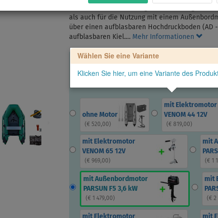
Das Gladiator AK260 AD gehört zur Kategorie de
als auch für die Nutzung mit einem Außenbordm
über einen aufblasbaren Hochdruckboden (AD -
aufblasbaren Kiel.…
Mehr Informationen
Wählen Sie eine Variante
Klicken Sie hier, um eine Variante des Produ
mit Elektromotor
ohne Motor
VENOM 44 12V
(
€ 520,00
)
(
€ 819,00
)
mit Elektromotor
mit 
VENOM 65 12V
PARS
(
€ 969,00
)
(
€ 1 
mit Außenbordmotor
mit 
PARSUN F5 3,6 kW
PARS
(
€ 1 479,00
)
(
€ 2
mit Elektromotor
mit 