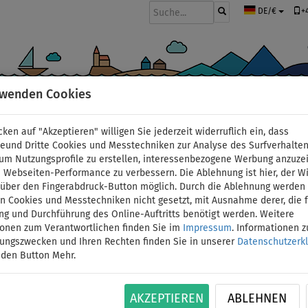
+
DE/€
rwenden Cookies
BOOTE UND MOTOREN
PADDEL
SEGEL
BEKLEIDUNG
ZUBEHÖ
cken auf "Akzeptieren" willigen Sie jederzeit widerruflich ein, dass
deund Dritte Cookies und Messtechniken zur Analyse des Surfverhalte
 um Nutzungsprofile zu erstellen, interessenbezogene Werbung anzuze
 Webseiten-Performance zu verbessern. Die Ablehnung ist hier, der W
Schlauchboot GLADIAT
t über den Fingerabdruck-Button möglich. Durch die Ablehnung werden 
 Cookies und Messtechniken nicht gesetzt, mit Ausnahme derer, die f
ng und Durchführung des Online-Auftritts benötigt werden. Weitere
Luftboden - Set: mit
ionen zum Verantwortlichen finden Sie im
Impressum
. Informationen 
tungszwecken und Ihren Rechten finden Sie in unserer
Datenschutzerk
F5 3,6 kW
 den Button Mehr.
BIS
ID: 12351390775
-2
%
AKZEPTIEREN
ABLEHNEN