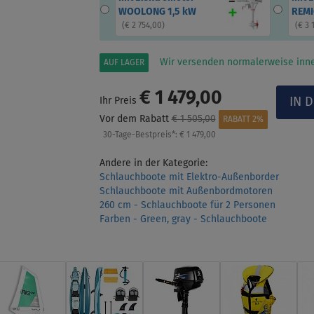
WOOLONG 1,5 kW
REMI
(
€ 2 754,00
)
(
€ 3 
Wir versenden normalerweise inne
AUF LAGER
€ 1 479,00
Ihr Preis
Vor dem Rabatt
€ 1 505,00
RABATT 2%
30-Tage-Bestpreis*:
€ 1 479,00
Andere in der Kategorie:
Schlauchboote mit Elektro-Außenborder
Schlauchboote mit Außenbordmotoren
260 cm - Schlauchboote für 2 Personen
Farben - Green, gray - Schlauchboote