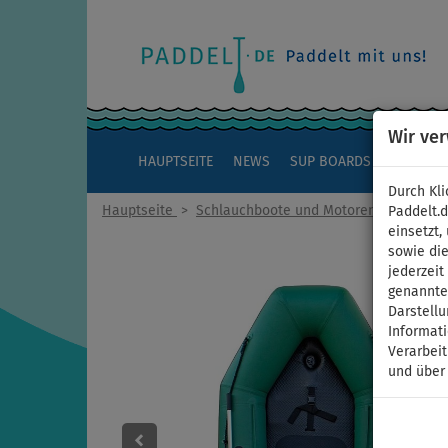
Wir ve
HAUPTSEITE
NEWS
SUP BOARDS
KAJAKS
Durch Kli
Hauptseite
>
Schlauchboote und Motoren
Paddelt.
einsetzt,
sowie die
jederzei
genannten
Darstellu
Informat
Verarbei
und über