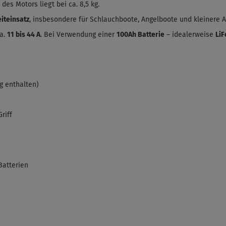
des Motors liegt bei ca. 8,5 kg
.
eiteinsatz
, insbesondere für Schlauchboote, Angelboote und kleinere 
ca.
11 bis 44 A
. Bei Verwendung einer
100Ah Batterie
– idealerweise
Li
g enthalten)
riff
Batterien