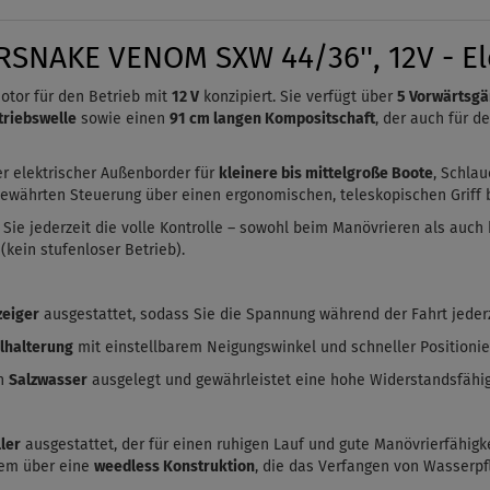
SNAKE VENOM SXW 44/36'', 12V - El
otor für den Betrieb mit
12 V
konzipiert. Sie verfügt über
5 Vorwärtsg
triebswelle
sowie einen
91 cm langen Kompositschaft
, der auch für d
er elektrischer Außenborder für
kleinere bis mittelgroße Boote
, Schlau
ewährten Steuerung über einen ergonomischen, teleskopischen Griff b
Sie jederzeit die volle Kontrolle – sowohl beim Manövrieren als auch
(kein stufenloser Betrieb).
zeiger
ausgestattet, sodass Sie die Spannung während der Fahrt jederz
elhalterung
mit einstellbarem Neigungswinkel und schneller Positionie
in
Salzwasser
ausgelegt und gewährleistet eine hohe Widerstandsfähig
ler
ausgestattet, der für einen ruhigen Lauf und gute Manövrierfähigke
udem über eine
weedless Konstruktion
, die das Verfangen von Wasserpfl