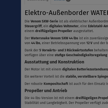
Elektro-Außenborder WATER
Die
Venom SXW-Serie
ist als elektrischer Außenbordm
Steuergriff
, ein
digitales Voltmeter
, eine
Edelstahl-An
einem
dreiflügeligen Propeller
ausgestattet.
Der
Watersnake Venom SXW 44 lbs
ist ein zuverlässig
von
44 lbs
, einer Betriebsspannung von
12 V
und der b
Dank der
5 Vorwärts- und 3 Rückwärtsstufen
behalten 
verfügen über eine
stufige Geschwindigkeitsregelung
Ausstattung und Konstruktion
Der Motor ist mit einem
digitalen Batteriezustandsan
Ein weiterer Vorteil ist die
stabile, verstellbare Spieg
Der robuste
Kompositschaft
ist auch für den Einsatz 
Propeller und Antrieb
Die 44-lbs-Version ist mit einem
dreiflügeligen Propel
Stabilität und Langlebigkeit. Der Propeller verfügt z