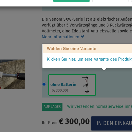
ermöglicht je nach Stromaufnahme eine Betri
Die Venom SXW-Serie ist als elektrischer Außenb
verfügt über 5 Vorwärtsgänge und 3 Rückwärtsgän
Voltmeter, eine Edelstahl-Antriebswelle sowie 
Mehr Informationen
Wählen Sie eine Variante
Klicken Sie hier, um eine Variante des Produ
ohne Batterie
(
€ 300,00
)
Wir versenden normalerweise inne
AUF LAGER
€ 300,00
Ihr Preis