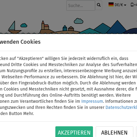
+
DE/€
rwenden Cookies
BOOTE UND MOTOREN
PADDEL
SEGEL
BEKLEIDUNG
ZUBEHÖ
cken auf "Akzeptieren" willigen Sie jederzeit widerruflich ein, dass
deund Dritte Cookies und Messtechniken zur Analyse des Surfverhalte
 um Nutzungsprofile zu erstellen, interessenbezogene Werbung anzuze
 Webseiten-Performance zu verbessern. Die Ablehnung ist hier, der W
Elektro-Außenborde
t über den Fingerabdruck-Button möglich. Durch die Ablehnung werden 
 Cookies und Messtechniken nicht gesetzt, mit Ausnahme derer, die f
ng und Durchführung des Online-Auftritts benötigt werden. Weitere
SXW 44/36'', 12V - Ele
ionen zum Verantwortlichen finden Sie im
Impressum
. Informationen 
tungszwecken und Ihren Rechten finden Sie in unserer
Datenschutzerk
 den Button Mehr.
VERSAND
ID: 12351391788
GRATIS
AKZEPTIEREN
ABLEHNEN
Schubkraft: 44 lbs, Schaftlänge: 36" (91,4 cm)