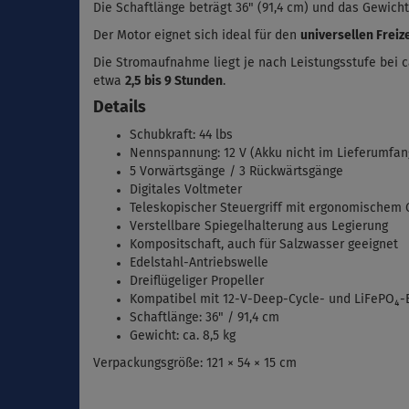
Die Schaftlänge beträgt 36" (91,4 cm) und d
as Gewicht 
Der Motor eignet sich ideal für den
universellen Freiz
Die Stromaufnahme liegt je nach Leistungsstufe bei 
etwa
2,5 bis 9 Stunden
.
Details
Schubkraft: 44 lbs
Nennspannung: 12 V (Akku nicht im Lieferumfan
5 Vorwärtsgänge / 3 Rückwärtsgänge
Digitales Voltmeter
Teleskopischer Steuergriff mit ergonomischem G
Verstellbare Spiegelhalterung aus Legierung
Kompositschaft, auch für Salzwasser geeignet
Edelstahl-Antriebswelle
Dreiflügeliger Propeller
Kompatibel mit 12-V-Deep-Cycle- und LiFePO₄-
Schaftlänge: 36" / 91,4 cm
Gewicht: ca. 8,5 kg
Verpackungsgröße: 121 × 54 × 15 cm