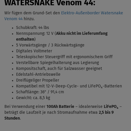
WATERSNAKE Venom 44:
Wir fügen dem Grund-Set den
Elektro-Außenborder Watersnake
Venom 44
hinzu.
Schubkraft: 44 lbs
Nennspannung: 12 V (
Akku nicht im Lieferumfang
enthalten
)
5 Vorwärtsgänge / 3 Rückwärtsgänge
Digitales Voltmeter
Teleskopischer Steuergriff mit ergonomischem Griff
Verstellbare Spiegelhalterung aus Legierung
Kompositschaft, auch für Salzwasser geeignet
Edelstahl-Antriebswelle
Dreiflügeliger Propeller
Kompatibel mit 12-V-Deep-Cycle- und LiFePO₄-Batterien
Schaftlänge: 36" / 91,4 cm
Gewicht: ca. 8,5 kg
Bei Verwendung einer
100Ah Batterie
– idealerweise
LiFePO₄
–
beträgt die Laufzeit je nach Stromaufnahme etwa
2,5 bis 9
Stunden
.