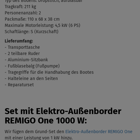
Typ des Bodens: Dropstitch, aufblasbar
Tragkraft: 211 kg
Personenanzahl: 2
Packmaße:
110 x 68 x 38 cm
Maximale
Motorleistung: 4,5 kW (6 PS)
Schaftlänge: S (
Kurzschaft)
Lieferumfang:
- Transporttasche
- 2 teilbare Ruder
- Aluminium-Sitzbank
- Fu
ßblasebalg (
Fußpumpe)
- Tragegriffe für die Handhabung des Bootes
- Halteleine an den Seiten
- Reparaturset
Set mit Elektro-Außenborder
REMIGO One 1000 W:
Wir fügen dem Grund-Set den
Elektro-Außenborder REMIGO One
mit einer Leistung von 1 kW
hinzu.