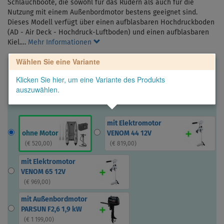
Schlauchboote, die sowohl für das Rudern als auch für die
Nutzung mit einem Außenbordmotor bestens geeignet sind.
Dieses Modell verfügt über einen aufblasbaren Hochdruckboden
(AD - Air Deck - Hochdruck-Luftboden) und einen aufblasbaren
Kiel.…
Mehr Informationen
Wählen Sie eine Variante
Klicken Sie hier, um eine Variante des Produkts
auszuwählen.
mit Elektromotor
ohne Motor
VENOM 44 12V
(
€ 520,00
)
(
€ 819,00
)
mit Elektromotor
VENOM 65 12V
(
€ 969,00
)
mit Außenbordmotor
PARSUN F2,6 1,9 kW
(
€ 1 199,00
)