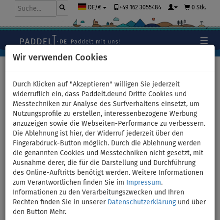
+49 162 3055484
0 Stk.
DE/€
Wir verwenden Cookies
Hauptseite
>
Schlauchboote und Motoren
Durch Klicken auf "Akzeptieren" willigen Sie jederzeit
widerruflich ein, dass Paddelt.deund Dritte Cookies und
Messtechniken zur Analyse des Surfverhaltens einsetzt, um
Schlauchboot GLADIATOR
Nutzungsprofile zu erstellen, interessenbezogene Werbung
anzuzeigen sowie die Webseiten-Performance zu verbessern.
AK260AD green mit Luftboden
Die Ablehnung ist hier, der Widerruf jederzeit über den
Fingerabdruck-Button möglich. Durch die Ablehnung werden
- Set: ohne Motor
die genannten Cookies und Messtechniken nicht gesetzt, mit
Ausnahme derer, die für die Darstellung und Durchführung
des Online-Auftritts benötigt werden. Weitere Informationen
zum Verantwortlichen finden Sie im
Impressum
.
Previous
Nex
Informationen zu den Verarbeitungszwecken und Ihren
Rechten finden Sie in unserer
Datenschutzerklärung
und über
den Button Mehr.