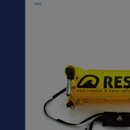
hier
.