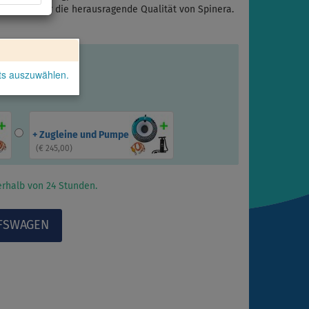
 stehen für die herausragende Qualität von Spinera.
kts auszuwählen.
+ Zugleine und Pumpe
(
€ 245,00
)
rhalb von 24 Stunden.