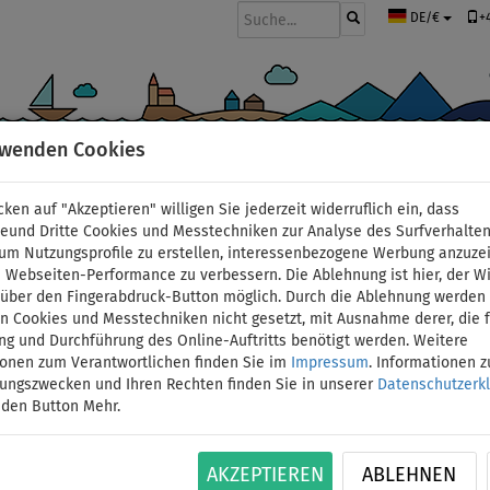
+
DE/€
rwenden Cookies
BOOTE UND MOTOREN
PADDEL
SEGEL
BEKLEIDUNG
ZUBEHÖ
cken auf "Akzeptieren" willigen Sie jederzeit widerruflich ein, dass
Wasserreifen
>
2 Personen
deund Dritte Cookies und Messtechniken zur Analyse des Surfverhalte
 um Nutzungsprofile zu erstellen, interessenbezogene Werbung anzuze
 Webseiten-Performance zu verbessern. Die Ablehnung ist hier, der W
Tube SPINERA ROCKET 
t über den Fingerabdruck-Button möglich. Durch die Ablehnung werden 
 Cookies und Messtechniken nicht gesetzt, mit Ausnahme derer, die f
ng und Durchführung des Online-Auftritts benötigt werden. Weitere
Bananenboot 2 Person
ionen zum Verantwortlichen finden Sie im
Impressum
. Informationen 
tungszwecken und Ihren Rechten finden Sie in unserer
Datenschutzerk
 den Button Mehr.
VERSAND
ID: 12351390241
GRATIS
Dieses Bananenboot ist für höchste Ansprüche un
AKZEPTIEREN
ABLEHNEN
einer Nylonhülle umschlossen, die Zugöse ist 