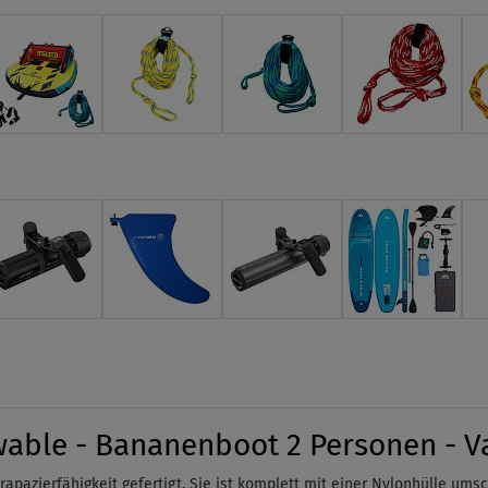
able - Bananenboot 2 Personen - Va
apazierfähigkeit gefertigt.
Sie ist komplett mit einer Nylonhülle ums